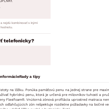
OPLNKY.
.
 a nejdú kombinovať s inými
 hodnotu.
ť telefonicky?
informácie
Rady a tipy
t istoty na lôžku. Ponúka pamäťovú penu na jednej strane pre maxi
žívať hybridnú penu, ktorá je určená pre milovníkov tuhosti a pruž
eny Flexifoam®. Vnútorná zónová profilácia uprostred matraca neru
ých odľahčujúcich zón rešpektuje rozdielne požiadavky na bočné ve