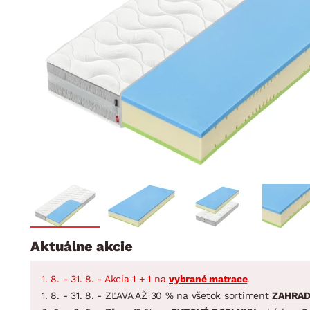
Jedáleň
BYTOVÝ TEXTIL
STOLOVANIE A VAR
Kúpeľňové zost
Detská izba
Prikrývky
Jedálenský servis
Jedálenské zos
Vankúše
Predsieň, šatník a chodba
Príbory
Záhradné zost
Koberce
Hrnce
Kuchyňa
Závesy a žalúzie
Panvice
Kúpeľňa
Zobrazit vše
Zobrazit vše
Záhrada
VEĽKÁ NOC
Domácnosť
Aktuálne akcie
1. 8. - 31. 8. - Akcia 1 + 1 na
vybrané matrace
.
1. 8. - 31. 8. - ZĽAVA AŽ 30 % na všetok sortiment
ZAHRA