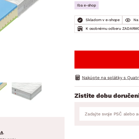
ENIE
DOMÁCE SPOTREBIČE
ZÁHRADNÉ 
Iba e-shop
avy
Zá
tavy
Z
Skladom v e-shope
Na 
K osobnému odberu ZADARMO
avy
Nakúpte na splátky s Quat
Zistite dobu doručen
DA
.