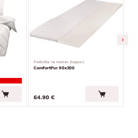
Podložka na matrac (topper)
Obli
ComfortPur 90x200
Flo
Cen
17.
64.90 €
15