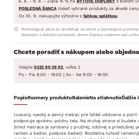
6. 8. - 9. 8. - Zľava 15 % na
BYTOVÉ DOPLNKY
s kódom D
POSLEDNÁ ŠANCA
získať vybrané produkty za skvelé ceny
Do 30. 9. nakupujte výhodne s
ľahkou splátkou
.
Marketingové akcie sa nevzťahujú na akčné a výpredajové produkty
zľavovými a akčnými ponukami, okrem dopravy zadarmo nad určitú
Chcete poradiť s nákupom alebo objedna
Volajte
0322 90 29 02
, voľba 2
Po - Pia 8:00 - 18:00 | So - Ne 9:00 - 16:00
Popis
Rozmery produktu
Balenie
Na stiahnutie
Ďalšie 
Luxusný, vysoký a pevný matrac pre ľahké vstávanie a poci
podporuje správnu polohu tela. Na druhej strane si budete u
Stred matraca je vyrobený z pružnej, odolnej a priedušnej p
ramien a bedier, podpora bedier). Rozdielna tuhosť ramenn