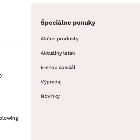
Špeciálne ponuky
Akčné produkty
Aktuálny leták
E-shop špeciál
y
Výpredaj
Novinky
blowing