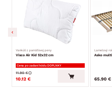
vhodné uloženie na: pevný latkový rošt, pevný lamelový ro
mechanický test: 50.000 cyklov
český výrobok
predĺžená záruka 3 rokov na jadro matraca (nutná registrá
Vankúš z pamäťovej peny
Lamelový ro
Visco Air Kid 52x32 cm
Asko mult
Cena po zadaní kódu DOPLNKY
11.90 €
10.12 €
65.90 €