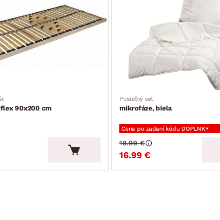
št, polohovateľný lamelový rošt
cia podľa inštrukcií v balení výrobku)
št
Posteľný set
iflex 90x200 cm
mikrofáze, biela
Cena po zadaní kódu DOPLNKY
19.99 €
16.99 €