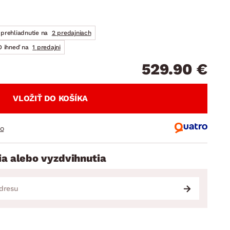
DOPLNKY
VIANOCE
hradné doplnky
ahradné zostavy
prehliadnutie na
2 predajniach
 ihneď na
1 predajni
529.90 €
VLOŽIŤ DO KOŠÍKA
ro
ia alebo vyzdvihnutia