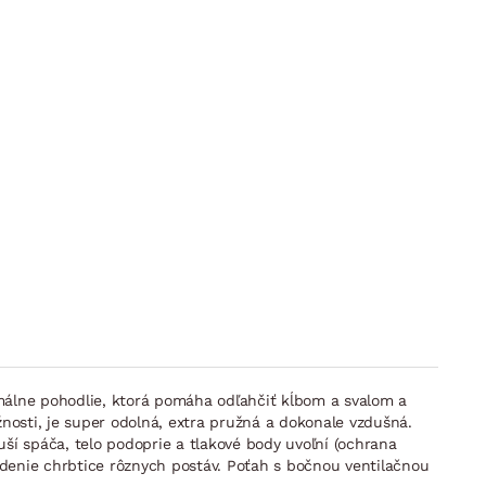
málne pohodlie, ktorá pomáha odľahčiť kĺbom a svalom a
nosti, je super odolná, extra pružná a dokonale vzdušná.
ší spáča, telo podoprie a tlakové body uvoľní (ochrana
denie chrbtice rôznych postáv. Poťah s bočnou ventilačnou