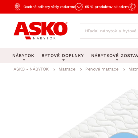
Osobné odbery vždy zadarmo
95 % produktov skladom
NÁBYTOK
BYTOVÉ DOPLNKY
NÁBYTKOVÉ ZOSTA
ASKO - NÁBYTOK
Matrace
Penové matrace
Matr
KOBERCE
OSVETLENIE
Obývacie zost
Veľké a stredné koberce
Stolové lampy a lampi
Spálňové zost
Behúne a malé koberce
Stropné osvetlenie
Kancelárske zos
Obývacia izba
Detské koberce
Lustre a závesné svieti
Kuchynské zost
Spálňa
Kúpeľňové predložky
Stojacie lampy
Detské zosta
Pracovňa a kancelária
Zobrazit vše
Zobrazit vše
Predsieňové zos