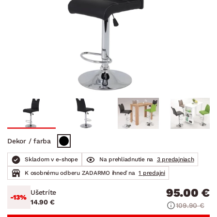
Dekor / farba
Skladom v e-shope
Na prehliadnutie na
3 predajniach
K osobnému odberu ZADARMO ihneď na
1 predajni
95.00 €
Ušetríte
-13%
14.90 €
109.90 €