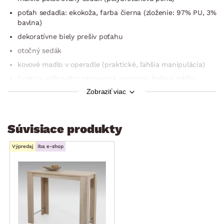
poťah sedadla: ekokoža, farba čierna (zloženie: 97% PU, 3%
bavlna)
dekoratívne biely prešiv poťahu
otočný sedák
kovové madlo v operadle (praktické, ľahšia manipulácia)
funkcia výškového nastavenia pomocou bočnej páčky
(plynový piest)
Zobraziť viac
kovová podnožka
moderný štýl
Súvisiace produkty
odporúčaná nosnosť do 120 kg
dodávané v demonte
Výpredaj
Iba e-shop