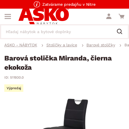
Zatvárame predajňu v Nitre
ASKO - NÁBYTOK
Stoličky a lavice
Barové stoličky
Ba
Barová stolička Miranda, čierna
ekokoža
ID: 511930.0
Výpredaj