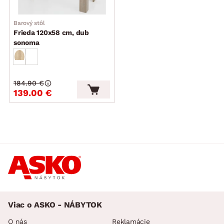
Barový stôl
Frieda 120x58 cm, dub
sonoma
184.90 €
139.00 €
Viac o ASKO - NÁBYTOK
O nás
Reklamácie