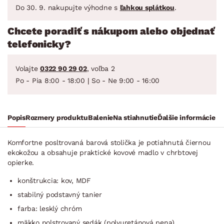
Do 30. 9. nakupujte výhodne s
ľahkou splátkou
.
Chcete poradiť s nákupom alebo objednať
telefonicky?
Volajte
0322 90 29 02
, voľba 2
Po - Pia 8:00 - 18:00 | So - Ne 9:00 - 16:00
Popis
Rozmery produktu
Balenie
Na stiahnutie
Ďalšie informácie
Komfortne posltrovaná barová stolička je potiahnutá čiernou
ekokožou a obsahuje praktické kovové madlo v chrbtovej
opierke.
konštrukcia: kov, MDF
stabilný podstavný tanier
farba: lesklý chróm
mäkko polstrovaný sedák (polyuretánová pena)