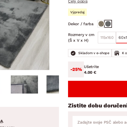
Celý popis
ENIE
DOMÁCE SPOTREBIČE
ZÁHRADNÉ 
avy
Zá
Výpredaj
tavy
Z
Dekor / farba
avy
Rozmery v cm
115x160
60x1
(Š x V x H)
Skladom v e-shope
K 
Ušetríte
-25%
4.00 €
Zistite dobu doručen
DA
.