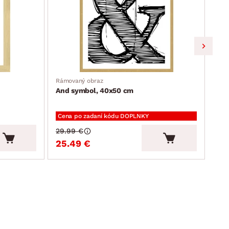
Rámovaný obraz
Skri
And symbol, 40x50 cm
Göt
Cena po zadaní kódu DOPLNKY
29.99 €
25.49 €
27