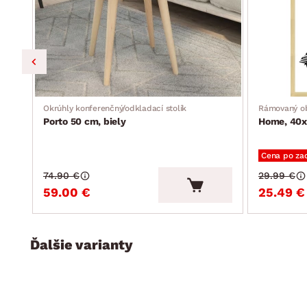
Okrúhly konferenčný/odkladací stolík
Rámovaný o
Porto 50 cm, biely
Home, 40
Cena po za
74.90 €
29.99 €
59.00 €
25.49 €
Ďalšie varianty