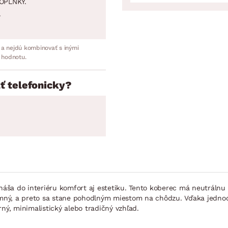
OPLNKY.
.
 a nejdú kombinovať s inými
 hodnotu.
ť telefonicky?
áša do interiéru komfort aj estetiku. Tento koberec má neutrálnu 
mný, a preto sa stane pohodlným miestom na chôdzu. Vďaka jedno
ný, minimalistický alebo tradičný vzhľad.