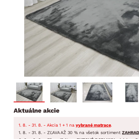
Jedáleň
BYTOVÝ TEXTIL
STOLOVANIE A VAR
Kúpeľňové zost
Detská izba
Prikrývky
Jedálenský servis
Jedálenské zos
Vankúše
Predsieň, šatník a chodba
Príbory
Záhradné zost
Koberce
Hrnce
Kuchyňa
Závesy a žalúzie
Panvice
Kúpeľňa
Zobrazit vše
Zobrazit vše
Záhrada
VEĽKÁ NOC
Domácnosť
Aktuálne akcie
1. 8. - 31. 8. - Akcia 1 + 1 na
vybrané matrace
.
1. 8. - 31. 8. - ZĽAVA AŽ 30 % na všetok sortiment
ZAHRA