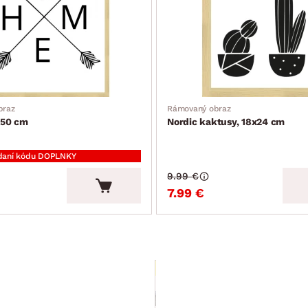
braz
Rámovaný obraz
x50 cm
Nordic kaktusy, 18x24 cm
daní kódu DOPLNKY
9.99 €
7.99 €
Výpredaj