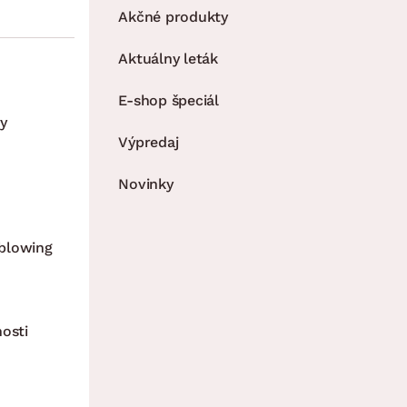
Akčné produkty
Aktuálny leták
E-shop špeciál
y
Výpredaj
Novinky
blowing
nosti