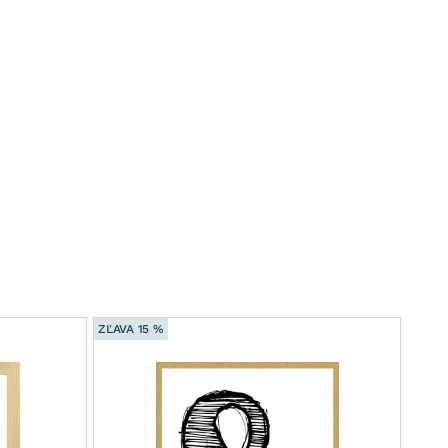
ZĽAVA 15 %
Iba e