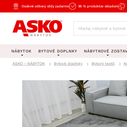
Osobné odbery vždy zadarmo
95 % produktov skladom
NÁBYTOK
BYTOVÉ DOPLNKY
NÁBYTKOVÉ ZOSTA
ASKO - NÁBYTOK
Bytové doplnky
Bytový textil
K
KOBERCE
OSVETLENIE
Obývacie zost
Veľké a stredné koberce
Stolové lampy a lampi
Spálňové zost
Behúne a malé koberce
Stropné osvetlenie
Kancelárske zos
Obývacia izba
Detské koberce
Lustre a závesné svieti
Kuchynské zost
Spálňa
Kúpeľňové predložky
Stojacie lampy
Detské zosta
Pracovňa a kancelária
Zobrazit vše
Zobrazit vše
Predsieňové zos