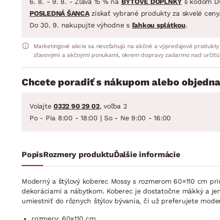
6. 8. - 9. 8. - Zľava 15 % na
BYTOVÉ DOPLNKY
s kódom D
POSLEDNÁ ŠANCA
získať vybrané produkty za skvelé ceny
Do 30. 9. nakupujte výhodne s
ľahkou splátkou
.
Marketingové akcie sa nevzťahujú na akčné a výpredajové produkty
zľavovými a akčnými ponukami, okrem dopravy zadarmo nad určitú
Chcete poradiť s nákupom alebo objedna
Volajte
0322 90 29 02
, voľba 2
Po - Pia 8:00 - 18:00 | So - Ne 9:00 - 16:00
Popis
Rozmery produktu
Ďalšie informácie
Moderný a štýlový koberec Mossy s rozmerom 60×110 cm prin
dekoráciami a nábytkom. Koberec je dostatočne mäkký a je
umiestniť do rôznych štýlov bývania, či už preferujete moder
rozmery: 60×110 cm