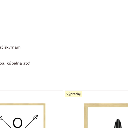
vať škvrnám
ba, kúpeľňa atď.
Výpredaj