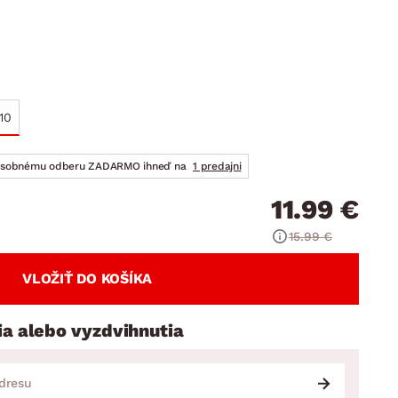
DOPLNKY
VIANOCE
hradné doplnky
ahradné zostavy
10
osobnému odberu ZADARMO ihneď na
1 predajni
11.99 €
15.99 €
VLOŽIŤ DO KOŠÍKA
ia alebo vyzdvihnutia