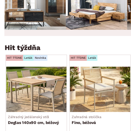
Hit týždňa
HIT TÝDNE
Leták
Novinka
HIT TÝDNE
Leták
Záhradný jedálenský stôl
Zahradná stolička
Deglas 140x90 cm, béžový
Fino, béžová