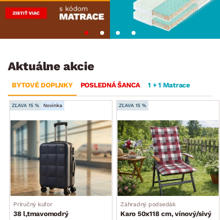
Aktuálne akcie
BYTOVÉ DOPLNKY
POSLEDNÁ ŠANCA
1 + 1 Matrace
ZĽAVA 15 %
Novinka
ZĽAVA 15 %
Príručný kufor
Záhradný podsedák
38 l,tmavomodrý
Karo 50x118 cm, vínový/sivý