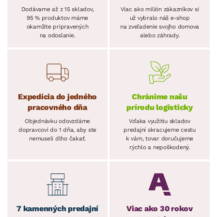
Dodávame až z 15 skladov,
Viac ako milión zákazníkov si
95 % produktov máme
už vybralo náš e-shop
okamžite pripravených
na zveľadenie svojho domova
na odoslanie.
alebo záhrady.
Expedícia do jedného
Chránime našu
pracovného dňa
prírodu logisticky
Objednávku odovzdáme
Vďaka využitiu skladov
dopravcovi do 1 dňa, aby ste
predajní skracujeme cestu
nemuseli dlho čakať.
k vám, tovar doručujeme
rýchlo a nepoškodený.
7 kamenných predajní
Viac ako 30 rokov