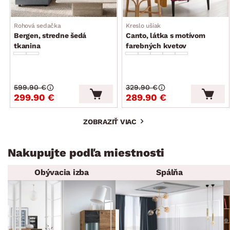
Rohová sedačka
Kreslo ušiak
Bergen, stredne šedá
Canto, látka s motívom
tkanina
farebných kvetov
599.90 €
329.90 €
299.90 €
289.90 €
ZOBRAZIŤ VIAC
Nakupujte podľa miestnosti
Obývacia izba
Spálňa