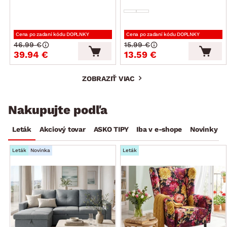
Cena po zadaní kódu DOPLNKY
Cena po zadaní kódu DOPLNKY
46.99 €
15.99 €
39.94 €
13.59 €
ZOBRAZIŤ VIAC
Nakupujte podľa
Leták
Akciový tovar
ASKO TIPY
Iba v e-shope
Novinky
Leták
Novinka
Leták