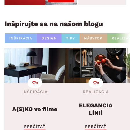
Inšpirujte sa na našom blogu
INŠPIRÁCIA
DESIGN
TIPY
NÁBYTOK
REALIZÁ
0
0
INŠPIRÁCIA
REALIZÁCIA
ELEGANCIA
A(S)KO vo filme
LÍNIÍ
PREČÍTAŤ
PREČÍTAŤ