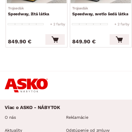
Trojsedák
Trojsedák
Speedway, žltá látka
Speedway, svetlo šedá látka
+ 2 farby
+ 2 farby
849.90 €
849.90 €
Viac o ASKO - NÁBYTOK
O nás
Reklamácie
Aktuality
Odstúpenie od zmluvy