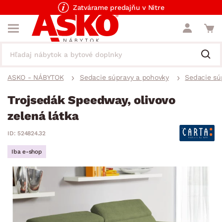
Zatvárame predajňu v Nitre
ASKO - NÁBYTOK
Sedacie súpravy a pohovky
Sedacie sú
Trojsedák Speedway, olivovo
zelená látka
ID: 524824.32
Iba e-shop