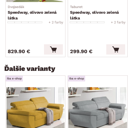
pre moderný byt
Dvojsedák
Taburet
kvalitné spracovanie
Speedway, olivovo zelená
Speedway, olivovo zelená
dodávané zmontované
látka
látka
+ 2 farby
+ 2 farby
829.90 €
299.90 €
Ďalšie varianty
Iba e-shop
Iba e-shop