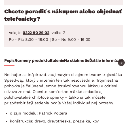
Chcete poradiť s nákupom alebo objednať
telefonicky?
Volajte
0322 90 29 02
, voľba 2
Po - Pia 8:00 - 18:00 | So - Ne 9:00 - 16:00
Popis
Rozmery produktu
Balenie
Na stiahnutie
Ďalšie informácie
Ra
Nechajte sa inšpirovať zaujímavým dizajnom tvarov trojsedáku
Speedway, ktorý v interiéri len tak nezovšednie. Trojmiestna
pohovka je čalúnená jemne štruktúrovanou látkou v odtieni
olivovo zelená. Oceníte komfortne mäkké sedadlo aj
polohovateľné chrbtové opierky – ľahko si tak môžete
prispôsobiť štýl sedenia podľa Vašej individuálnej potreby.
dizajn modelu: Patrick Poltera
konštrukcia: drevo, drevotrieska, preglejka, kov