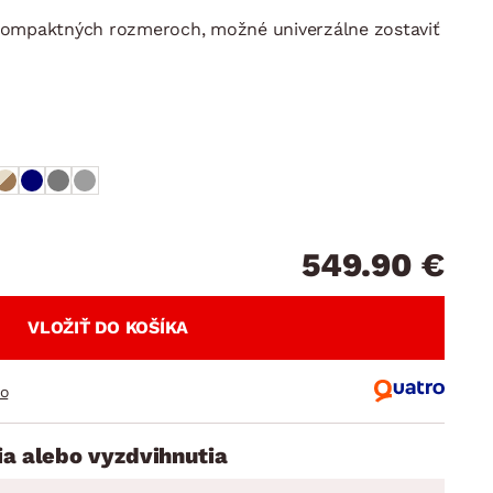
DOPLNKY
VIANOCE
hradné doplnky
kompaktných rozmeroch, možné univerzálne zostaviť
ahradné zostavy
549.90 €
VLOŽIŤ DO KOŠÍKA
ro
ia alebo vyzdvihnutia