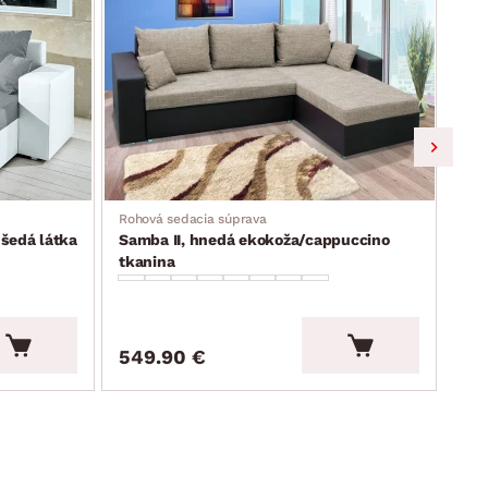
Rohová sedacia súprava
Roho
 šedá látka
Samba II, hnedá ekokoža/cappuccino
Sam
tkanina
549.90 €
54