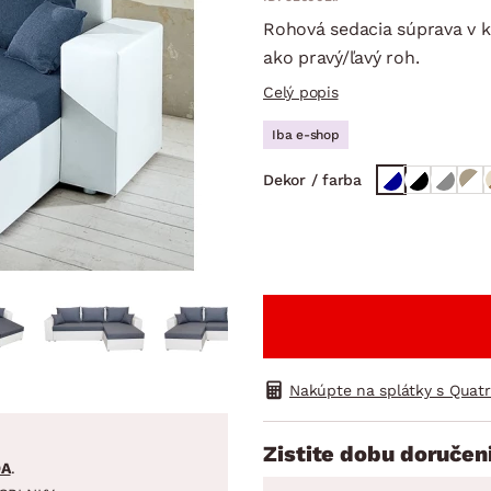
ENIE
DOMÁCE SPOTREBIČE
ZÁHRADNÉ 
avy
Zá
Rohová sedacia súprava v 
ako pravý/ľavý roh.
tavy
Z
Celý popis
avy
Iba e-shop
Dekor / farba
Nakúpte na splátky s Quat
Zistite dobu doručen
DA
.