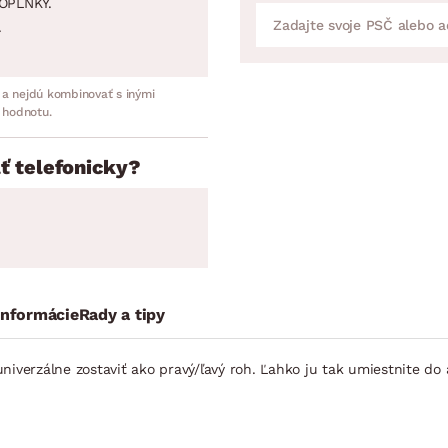
OPLNKY.
.
 a nejdú kombinovať s inými
 hodnotu.
ť telefonicky?
informácie
Rady a tipy
erzálne zostaviť ako pravý/ľavý roh. Ľahko ju tak umiestnite do a