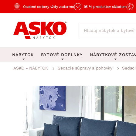
Osobné odbery vždy zadarmo
95 % produktov skladom
NÁBYTOK
BYTOVÉ DOPLNKY
NÁBYTKOVÉ ZOSTA
ASKO - NÁBYTOK
Sedacie súpravy a pohovky
Sedaci
KOBERCE
OSVETLENIE
Obývacie zost
Veľké a stredné koberce
Stolové lampy a lampi
Spálňové zost
Behúne a malé koberce
Stropné osvetlenie
Kancelárske zos
Obývacia izba
Detské koberce
Lustre a závesné svieti
Kuchynské zost
Spálňa
Kúpeľňové predložky
Stojacie lampy
Detské zosta
Pracovňa a kancelária
Zobrazit vše
Zobrazit vše
Predsieňové zos