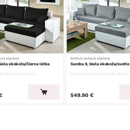
cia súprava
Rohová sedacia súprava
biela ekokoža/čierna látka
Samba II, biela ekokoža/svetlo
€
549.90 €