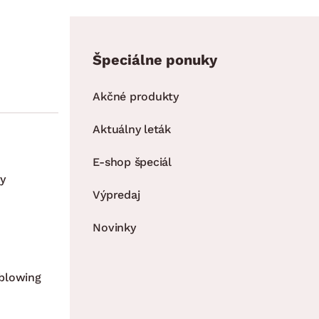
Špeciálne ponuky
Akčné produkty
Aktuálny leták
E-shop špeciál
y
Výpredaj
Novinky
blowing