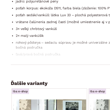
jadro: polyuretánové peny
poťah korpus: ekokoža D511, farba biela (zloženie: 100% 
poťah sedák/vankúš: látka Lux 33 – plochá polyesterová t
vrátane čalúnenia zadnej časti (možné umiestnenie aj v p
3× veľký chrbtový vankúš
2× malý vankúšik
rohový pôdorys – sedaciu súpravu je možné univerzálne z
bočná područka
ľavá/pravá bočná područka
sedák: tuhší/operadlo: mäkké oporné vankúše
nohy: prízemné klzáky, kruhový profil, tvrdený plast, far
funkcia rozkladu na príležitostné lôžko: plocha 210×135 c
úložný priestor (umiestnený pod sedákom)
Ďalšie varianty
kompaktné rozmery
Iba e-shop
Iba e-shop
dodávané v čiastočnom demonte