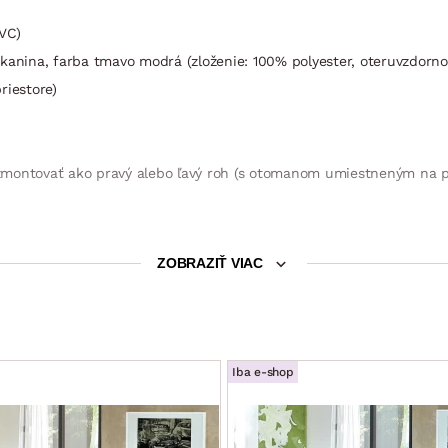
PVC)
kanina, farba tmavo modrá (zloženie: 100% polyester, oteruvzdornos
riestore)
montovať ako pravý alebo ľavý roh (s otomanom umiestneným na pra
ZOBRAZIŤ VIAC
ba chrómový lesk
m (sklápací typ rozkladu – príležitostné lôžko ľahko vznikne po vys
Iba e-shop