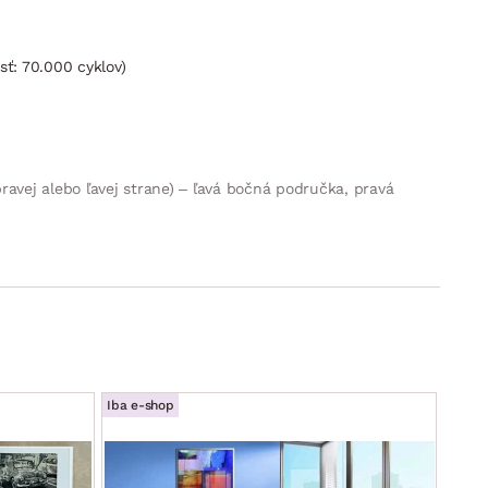
ť: 70.000 cyklov)
vej alebo ľavej strane) – ľavá bočná područka, pravá
unutí sedáku vpred a sklopenia operadla)
Iba e-shop
Iba e