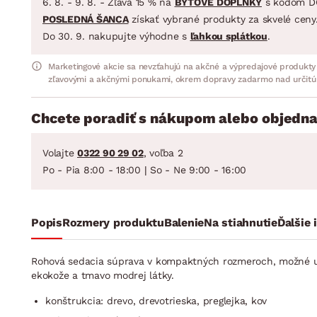
6. 8. - 9. 8. - Zľava 15 % na
BYTOVÉ DOPLNKY
s kódom D
POSLEDNÁ ŠANCA
získať vybrané produkty za skvelé ceny
Do 30. 9. nakupujte výhodne s
ľahkou splátkou
.
Marketingové akcie sa nevzťahujú na akčné a výpredajové produkty
zľavovými a akčnými ponukami, okrem dopravy zadarmo nad určitú
Chcete poradiť s nákupom alebo objedna
Volajte
0322 90 29 02
, voľba 2
Po - Pia 8:00 - 18:00 | So - Ne 9:00 - 16:00
Popis
Rozmery produktu
Balenie
Na stiahnutie
Ďalšie 
Rohová sedacia súprava v kompaktných rozmeroch, možné univ
ekokože a tmavo modrej látky.
konštrukcia: drevo, drevotrieska, preglejka, kov