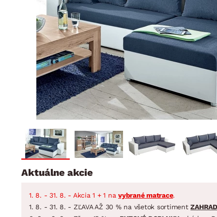
Jedáleň
BYTOVÝ TEXTIL
STOLOVANIE A VAR
Kúpeľňové zost
Detská izba
Prikrývky
Jedálenský servis
Jedálenské zos
Vankúše
Predsieň, šatník a chodba
Príbory
Záhradné zost
Koberce
Hrnce
Kuchyňa
Závesy a žalúzie
Panvice
Kúpeľňa
Zobrazit vše
Zobrazit vše
Záhrada
VEĽKÁ NOC
Domácnosť
Aktuálne akcie
1. 8. - 31. 8. - Akcia 1 + 1 na
vybrané matrace
.
1. 8. - 31. 8. - ZĽAVA AŽ 30 % na všetok sortiment
ZAHRA