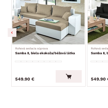
Rohová sedacia súprava
Rohová seda
Samba II, biela ekokoža/béžová látka
Samba II, 
549.90 €
549.90 