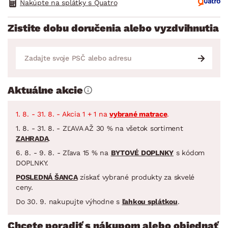
Nakúpte na splátky s Quatro
Zistite dobu doručenia alebo vyzdvihnutia
Aktuálne akcie
1. 8. - 31. 8. - Akcia 1 + 1 na
vybrané matrace
.
1. 8. - 31. 8. - ZĽAVA AŽ 30 % na všetok sortiment
ZAHRADA
.
6. 8. - 9. 8. - Zľava 15 % na
BYTOVÉ DOPLNKY
s kódom
DOPLNKY.
POSLEDNÁ ŠANCA
získať vybrané produkty za skvelé
ceny.
Do 30. 9. nakupujte výhodne s
ľahkou splátkou
.
Chcete poradiť s nákupom alebo objednať