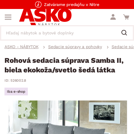
Zatvárame predajňu v Nitre
ASKO - NÁBYTOK
Sedacie súpravy a pohovky
Sedacie sú
Rohová sedacia súprava Samba II,
biela ekokoža/svetlo šedá látka
ID: 526002.8
Iba e-shop