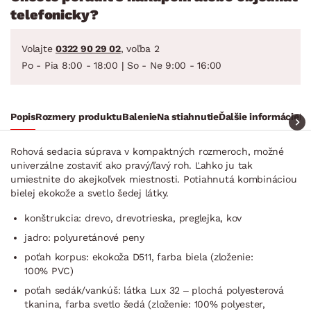
telefonicky?
Volajte
0322 90 29 02
, voľba 2
Po - Pia 8:00 - 18:00 | So - Ne 9:00 - 16:00
Popis
Rozmery produktu
Balenie
Na stiahnutie
Ďalšie informácie
Ra
Rohová sedacia súprava v kompaktných rozmeroch, možné
univerzálne zostaviť ako pravý/ľavý roh. Ľahko ju tak
umiestnite do akejkoľvek miestnosti. Potiahnutá kombináciou
bielej ekokože a svetlo šedej látky.
konštrukcia: drevo, drevotrieska, preglejka, kov
jadro: polyuretánové peny
poťah korpus: ekokoža D511, farba biela (zloženie:
100% PVC)
poťah sedák/vankúš: látka Lux 32 – plochá polyesterová
tkanina, farba svetlo šedá (zloženie: 100% polyester,