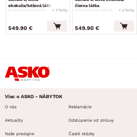
dodávané v čiastočnom demonte
ekokoža/béžová látka
čierna látka
+ 3 farby
+ 3 farby
549.90 €
549.90 €
Viac o ASKO - NÁBYTOK
O nás
Reklamácie
Aktuality
Odstúpenie od zmluvy
Naše predajne
Časté otázky