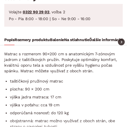
Volajte
0322 90 29 02
, voľba 2
Po - Pia 8:00 - 18:00 | So - Ne 9:00 - 16:00
Popis
Rozmery produktu
Balenie
Na stiahnutie
Ďalšie informácie
Ra
Matrac s rozmerom 90×200 cm s anatomickým 7-zónovým
jadrom z taštičkových pružín. Poskytuje optimálny komfort,
kvalitnú oporu tela a vzdušnosť pre vyššiu hygienu počas
spánku. Matrac môžete využívať z oboch strán.
taštičkový pružinový matrac
plocha: 90 × 200 cm
výška jadra matraca: 17 cm
výška v poťahu: cca 19 cm
odporúčaná nosnosť: do 120 kg
obojstranná: matrac možno využívať z oboch strán, obe
strany o rovnakej tuhosti