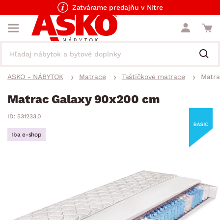
Zatvárame predajňu v Nitre
ASKO - NÁBYTOK
Matrace
Taštičkové matrace
Matra
Matrac Galaxy 90x200 cm
ID: 531233.0
Iba e-shop