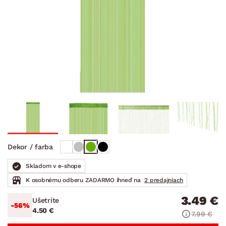
Dekor / farba
Skladom v e-shope
K osobnému odberu ZADARMO ihneď na
2 predajniach
3.49 €
Ušetríte
-56%
4.50 €
7.99 €