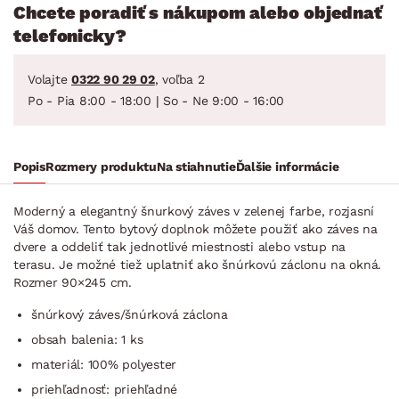
Chcete poradiť s nákupom alebo objednať
telefonicky?
Volajte
0322 90 29 02
, voľba 2
Po - Pia 8:00 - 18:00 | So - Ne 9:00 - 16:00
Popis
Rozmery produktu
Na stiahnutie
Ďalšie informácie
Moderný a elegantný šnurkový záves v zelenej farbe, rozjasní
Váš domov. Tento bytový doplnok môžete použiť ako záves na
dvere a oddeliť tak jednotlivé miestnosti alebo vstup na
terasu. Je možné tiež uplatniť ako šnúrkovú záclonu na okná.
Rozmer 90×245 cm.
šnúrkový záves/šnúrková záclona
obsah balenia: 1 ks
materiál: 100% polyester
priehľadnosť: priehľadné