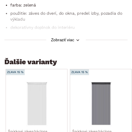
farba: zelená
použitie: záves do dverí, do okna, predel izby, pozadia do
výkladu
dekoratívny doplnok do interiéru
možnosť prania na 30°C
Zobraziť viac
nesušiť v sušičke
rozmery: 90×245 cm
Ďalšie varianty
v prípade potreby je možné ľahko zastrihnúť a skrátiť na
požadovanú veľkosť
ZĽAVA 15 %
ZĽAVA 15 %
typ montáže: tunel – v hornom leme je tunel, ktorý možno
ľahko nasunúť na záclonovú tyč
certifikácia: OEKO-TEX® Standard 100
Šnúrkový záves/záclona
Šnúrkový záves/záclona