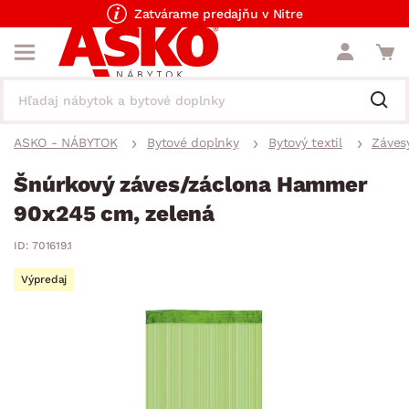
Zatvárame predajňu v Nitre
ASKO - NÁBYTOK
Bytové doplnky
Bytový textil
Závesy
Šnúrkový záves/záclona Hammer
90x245 cm, zelená
ID: 701619.1
Výpredaj