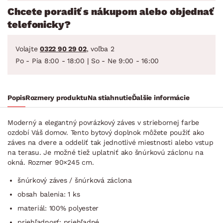
Chcete poradiť s nákupom alebo objednať
telefonicky?
Volajte
0322 90 29 02
, voľba 2
Po - Pia 8:00 - 18:00 | So - Ne 9:00 - 16:00
Popis
Rozmery produktu
Na stiahnutie
Ďalšie informácie
Moderný a elegantný povrázkový záves v striebornej farbe
ozdobí Váš domov. Tento bytový doplnok môžete použiť ako
záves na dvere a oddeliť tak jednotlivé miestnosti alebo vstup
na terasu. Je možné tiež uplatniť ako šnúrkovú záclonu na
okná. Rozmer 90×245 cm.
šnúrkový záves / šnúrková záclona
obsah balenia: 1 ks
materiál: 100% polyester
priehľadnosť: priehľadné