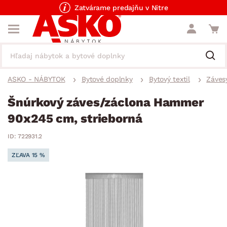
Zatvárame predajňu v Nitre
ASKO - NÁBYTOK
Bytové doplnky
Bytový textil
Závesy
Šnúrkový záves/záclona Hammer
90x245 cm, strieborná
ID: 722931.2
ZĽAVA 15 %