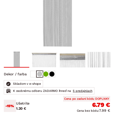
Dekor / farba
Skladom v e-shope
K osobnému odberu ZADARMO ihneď na
5 predajniach
Cena po zadaní kódu DOPLNKY
Ušetríte
6.79 €
-15%
1.20 €
7.99 €
Cena bez kódu: