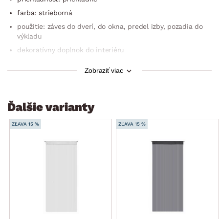
farba: strieborná
použitie: záves do dverí, do okna, predel izby, pozadia do
výkladu
dekoratívny doplnok do interiéru
možnosť prania na 30°C
Zobraziť viac
nesušiť v sušičke
rozmery: 90×245 cm
Ďalšie varianty
v prípade potreby je možné ľahko zastrihnúť a skrátiť na
požadovanú veľkosť
ZĽAVA 15 %
ZĽAVA 15 %
typ montáže: tunel – v hornom leme je tunel, ktorý možno
ľahko nasunúť na záclonovú tyč
certifikácia: OEKO-TEX® Standard 100