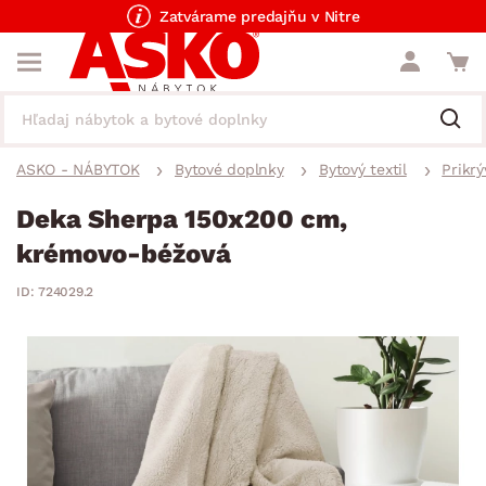
Zatvárame predajňu v Nitre
ASKO - NÁBYTOK
Bytové doplnky
Bytový textil
Prikrý
Deka Sherpa 150x200 cm,
krémovo-béžová
ID: 724029.2