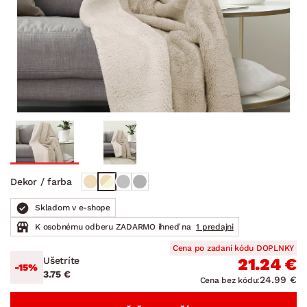
Dekor / farba
Skladom v e-shope
K osobnému odberu ZADARMO ihneď na
1 predajni
Cena po zadaní kódu DOPLNKY
Ušetríte
21.24 €
-15%
3.75 €
24.99 €
Cena bez kódu: