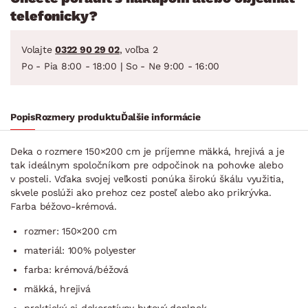
telefonicky?
Volajte
0322 90 29 02
, voľba 2
Po - Pia 8:00 - 18:00 | So - Ne 9:00 - 16:00
Popis
Rozmery produktu
Ďalšie informácie
Deka o rozmere 150×200 cm je príjemne mäkká, hrejivá a je
tak ideálnym spoločníkom pre odpočinok na pohovke alebo
v posteli. Vďaka svojej veľkosti ponúka širokú škálu využitia,
skvele poslúži ako prehoz cez posteľ alebo ako prikrývka.
Farba béžovo-krémová.
rozmer: 150×200 cm
materiál: 100% polyester
farba: krémová/béžová
mäkká, hrejivá
praktický aj dekoratívny bytový doplnok