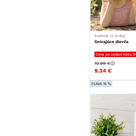
Kvetináč (2 druhy)
Snívajúce dievča
Cena po zadaní kódu 
10.99 €
9.34 €
ZĽAVA 15 %