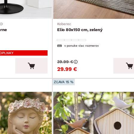
ED
Koberec
erne
Elio 80x150 cm, zelený
v ponuke viac rozmerov
DOPLNKY
39.99 €
29.99 €
ZĽAVA 15 %