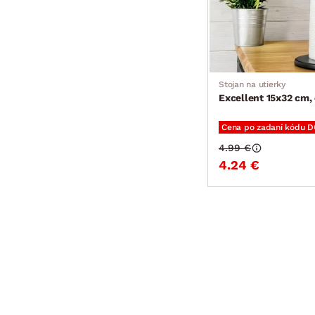
Stojan na utierky
Excellent 15x32 cm, 
Cena po zadaní kódu 
4.99 €
4.24 €