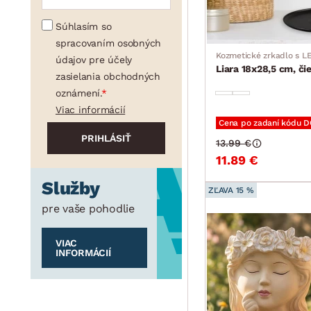
Súhlasím so
spracovaním osobných
Kozmetické zrkadlo s L
údajov pre účely
Liara 18x28,5 cm, či
zasielania obchodných
oznámení.
Viac informácií
Cena po zadaní kódu 
13.99 €
11.89 €
Služby
ZĽAVA 15 %
pre vaše pohodlie
VIAC
INFORMÁCIÍ