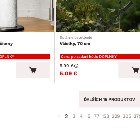
Solárne osvetlenie
čierny
Včielky, 70 cm
DOPLNKY
Cena po zadaní kódu DOPLNKY
5.99 €
5.09 €
ĎALŠÍCH 15 PRODUKTOV
2
1
3
4
5
77
153
229
305
37