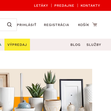
LETÁKY
PREDAJNE
KONTAKTY
PRIHLÁSIŤ
REGISTRÁCIA
KOŠÍK
A
VÝPREDAJ
BLOG
SLUŽBY
 A ORGANIZÁCIA
Záhradné sety
DROBNÉ BYTOVÉ DOPLNKY
úče
Kuchynské príslušenstvo
né stoličky a kreslá
ždniky
Kuchynské doplnky
áhradné lavice
viny
Kúpeľňové doplnky
Záhradné stoly
lečenie
Záhradné doplnky
hradné hojdačky
Zobrazit vše
áhradné lehátka