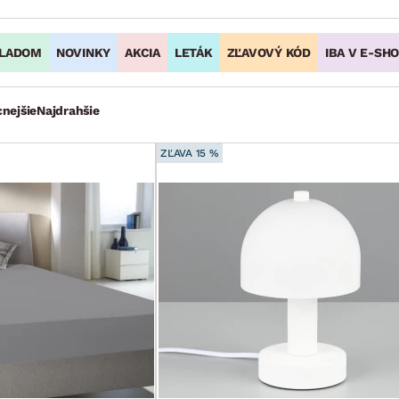
LADOM
NOVINKY
AKCIA
LETÁK
ZĽAVOVÝ KÓD
IBA V E-SH
cnejšie
Najdrahšie
ZĽAVA 15 %