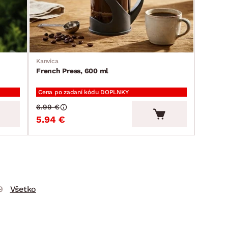
Kanvica
French Press, 600 ml
Cena po zadaní kódu DOPLNKY
6.99 €
5.94 €
9
Všetko