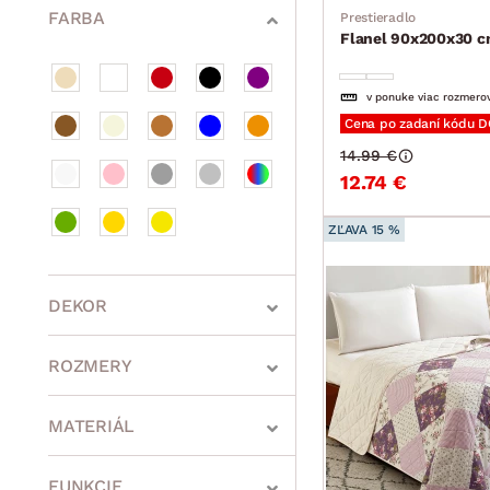
FARBA
Prestieradlo
Flanel 90x200x30 cm
v ponuke viac rozmero
Cena po zadaní kódu 
14.99 €
12.74 €
ZĽAVA 15 %
DEKOR
ROZMERY
MATERIÁL
min.
cm
max.
cm
FUNKCIE