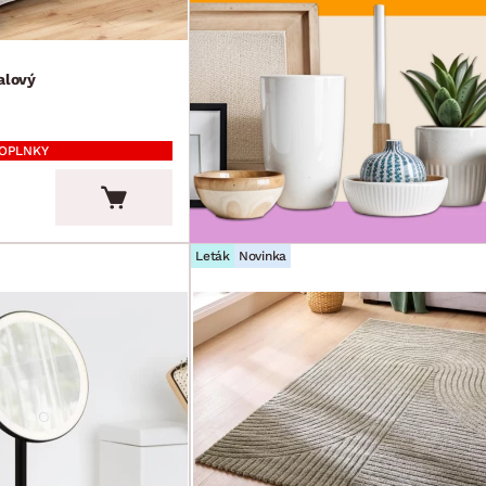
alový
DOPLNKY
Leták
Novinka