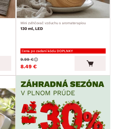
Mini zvlhčovač vzduchu s aromaterapiou
130 ml, LED
Cena po zadaní kódu DOPLNKY
9.99 €
8.49 €