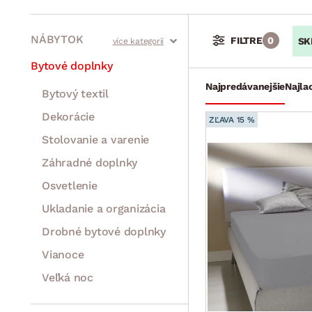
NÁBYTOK
FILTRE
0
SK
Stoly a stolíky
Kreslá a sedenia
Stoličky a lavice
Postele
Šatníkové skrine
Rošty
Matrace
Komody, skrinky a vitríny
Bytové doplnky
Najpredávanejšie
Najla
Bytový textil
Dekorácie
ZĽAVA 15 %
Stolovanie a varenie
Záhradné doplnky
Osvetlenie
Ukladanie a organizácia
Drobné bytové doplnky
Vianoce
Veľká noc
Sedacie súpravy a pohovky
Zostavy a steny
Drobný nábytok
Spotrebiče