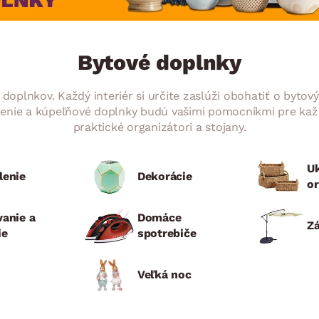
ENIE
DOMÁCE SPOTREBIČE
ZÁHRADNÉ 
avy
Zá
tavy
Z
Bytové doplnky
avy
plnkov. Každý interiér si určite zaslúži obohatiť o bytový 
renie a kúpeľňové doplnky budú vašimi pomocníkmi pre ka
praktické organizátori a stojany.
Uk
lenie
Dekorácie
or
vanie a
Domáce
Z
ie
spotrebiče
Veľká noc