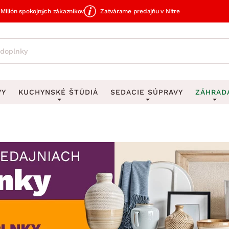
Milión spokojných zákazníkov
Zatvárame predajňu v Nitre
VY
KUCHYNSKÉ ŠTÚDIÁ
SEDACIE SÚPRAVY
ZÁHRAD
avy
DEKORÁCIE
Sedacie súpravy do U
UKLADANIE
čky
Obrazy
Vešiaky na kľ
avy
Rohové sedacie súpravy
Záhrad
Zrkadlá
Stojany na dá
tavy
Sedacie súpravy 3-2-1
Z
dlá
Hodiny
Stojany na no
avy
Sedacie súpravy na mieru
Vázy
Stojany na ob
vy
Zá
Zobrazit vše
Zobrazit vše
tavy
Z