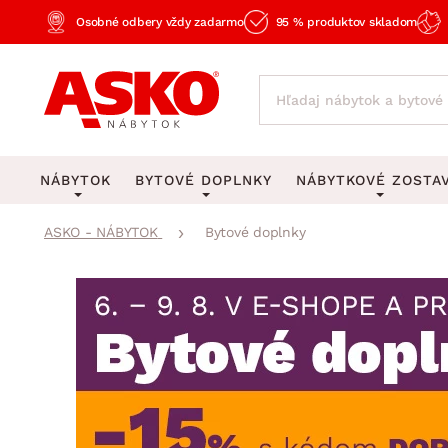
Osobné odbery vždy zadarmo
95 % produktov skladom
NÁBYTOK
BYTOVÉ DOPLNKY
NÁBYTKOVÉ ZOSTA
ASKO - NÁBYTOK
Bytové doplnky
KOBERCE
OSVETLENIE
Obývacie zost
Veľké a stredné koberce
Stolové lampy a lampi
Spálňové zost
Behúne a malé koberce
Stropné osvetlenie
Kancelárske zos
Obývacia izba
Detské koberce
Lustre a závesné svieti
Kuchynské zost
Spálňa
Kúpeľňové predložky
Stojacie lampy
Detské zosta
Pracovňa a kancelária
Zobrazit vše
Zobrazit vše
Predsieňové zos