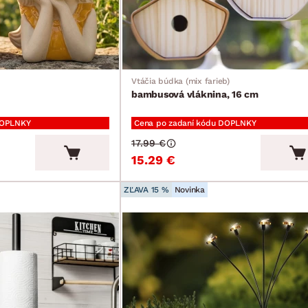
Vtáčia búdka (mix farieb)
bambusová vláknina, 16 cm
DOPLNKY
Cena po zadaní kódu DOPLNKY
17.99 €
15.29 €
ZĽAVA 15 %
Novinka