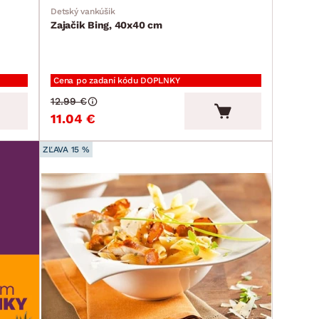
Detský vankúšik
Zajačik Bing, 40x40 cm
Cena po zadaní kódu DOPLNKY
12.99 €
11.04 €
ZĽAVA 15 %