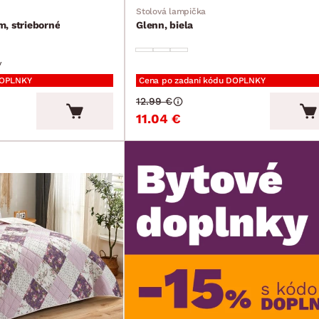
Stolová lampička
, strieborné
Glenn, biela
v
DOPLNKY
Cena po zadaní kódu DOPLNKY
12.99 €
11.04 €