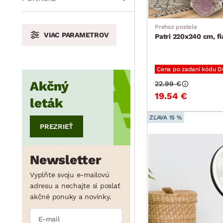
Prehoz postele
VIAC PARAMETROV
Patri 220x240 cm, fi
min.
cm
max.
cm
Cena po zadaní kódu 
Akčný
22.99 €
min.
cm
max.
cm
19.54 €
leták
ZĽAVA 15 %
PREZRIEŤ
min.
cm
max.
cm
Newsletter
min.
cm
max.
cm
Vyplňte svoju e-mailovú
adresu a nechajte si poslať
akčné ponuky a novinky.
min.
cm
max.
cm