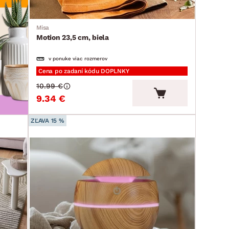
Misa
Motion 23,5 cm, biela
v ponuke viac rozmerov
Cena po zadaní kódu DOPLNKY
10.99 €
9.34 €
ZĽAVA 15 %