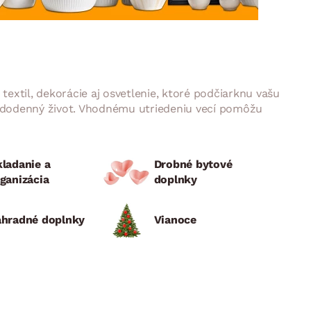
DOPLNKY
VIANOCE
hradné doplnky
ahradné zostavy
textil, dekorácie aj osvetlenie, ktoré podčiarknu vašu
ždodenný život. Vhodnému utriedeniu vecí pomôžu
ladanie a
Drobné bytové
ganizácia
doplnky
áhradné doplnky
Vianoce