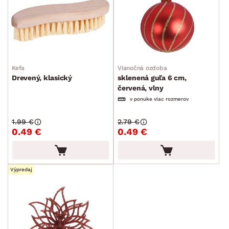
Kefa
Vianočná ozdoba
Drevený, klasický
sklenená guľa 6 cm,
červená, vlny
v ponuke viac rozmerov
1.99 €
2.79 €
0.49 €
0.49 €
Výpredaj