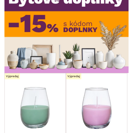
min.
cm
max.
cm
MIESTNOSŤ
min.
cm
max.
cm
ZNAČKA
SKLADOVOSŤ
Výpredaj
Výpredaj