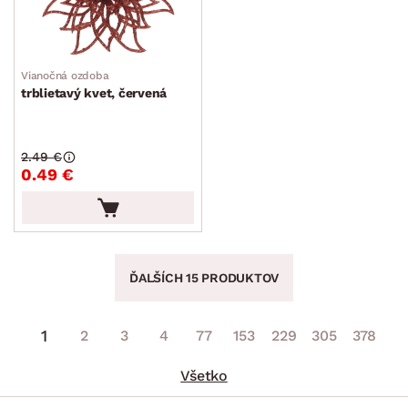
Vianočná ozdoba
trblietavý kvet, červená
2.49 €
0.49 €
ĎALŠÍCH 15 PRODUKTOV
1
2
3
4
77
153
229
305
378
Všetko