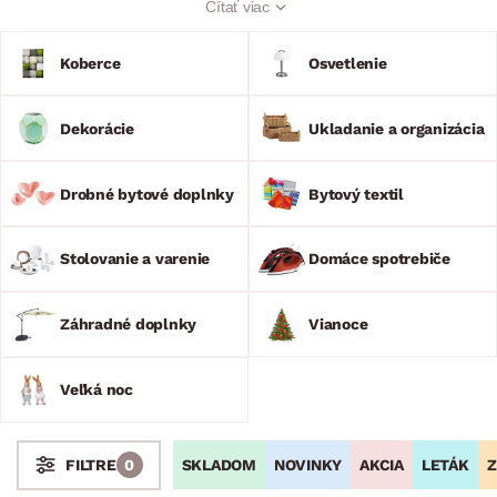
Čítať viac
Kuchynské doplnky na stolovanie, varenie a kúpeľňové
doplnky budú vašimi pomocníkmi pre každodenný život.
Vhodnému utriedeniu vecí pomôžu praktické organizátori a
Koberce
Osvetlenie
stojany.
Dekorácie
Ukladanie a organizácia
Drobné bytové doplnky
Bytový textil
Stolovanie a varenie
Domáce spotrebiče
Záhradné doplnky
Vianoce
Veľká noc
SKLADOM
NOVINKY
AKCIA
LETÁK
Z
FILTRE
0