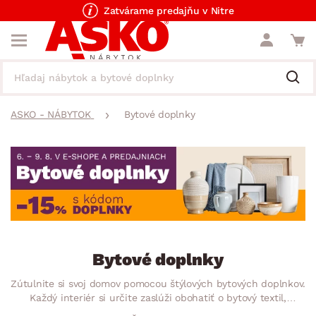
Zatvárame predajňu v Nitre
ASKO - NÁBYTOK
Bytové doplnky
Bytové doplnky
Zútulnite si svoj domov pomocou štýlových bytových doplnkov.
Každý interiér si určite zaslúži obohatiť o bytový textil,
dekorácie aj osvetlenie, ktoré podčiarknu vašu domácnosť.