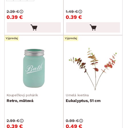
2.29 €
1.49 €
0.39 €
0.39 €
Výpredaj
Výpredaj
Koupeľňový pohárik
Umelá kvetina
Retro, mätová
Eukalyptus, 51 cm
2.99 €
0.99 €
0.39 €
0.49 €