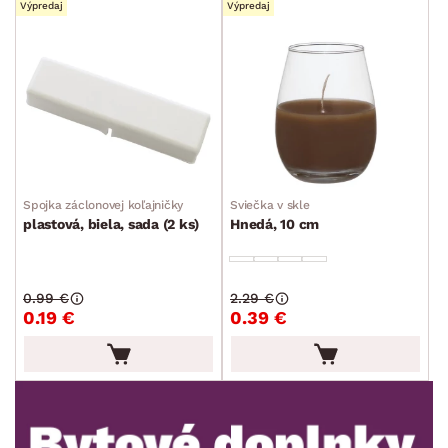
Výpredaj
Výpredaj
DEKOR
ROZMERY
Spojka záclonovej koľajničky
Sviečka v skle
MATERIÁL
plastová, biela, sada (2 ks)
Hnedá, 10 cm
min.
cm
max.
cm
FUNKCIE
min.
cm
max.
cm
0.99 €
2.29 €
0.19 €
0.39 €
POVRCHOVÁ ÚPRAVA
min.
cm
max.
cm
TVAR
min.
cm
max.
cm
ŠTÝL