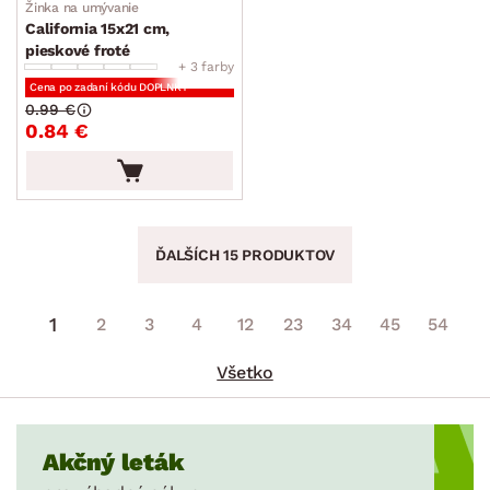
Žinka na umývanie
California 15x21 cm,
pieskové froté
+ 3 farby
Cena po zadaní kódu DOPLNKY
0.99 €
0.84 €
ĎALŠÍCH 15 PRODUKTOV
1
2
3
4
12
23
34
45
54
Všetko
Akčný leták