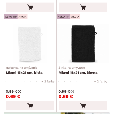
ASKO TIP
AKCIA
ASKO TIP
AKCIA
Rukavica na umývanie
Žinka na umývanie
Miami 15x21 cm, biela
Miami 15x21 cm, čierna
+ 2 farby
+ 2 farby
0.99 €
0.99 €
0.69 €
0.69 €