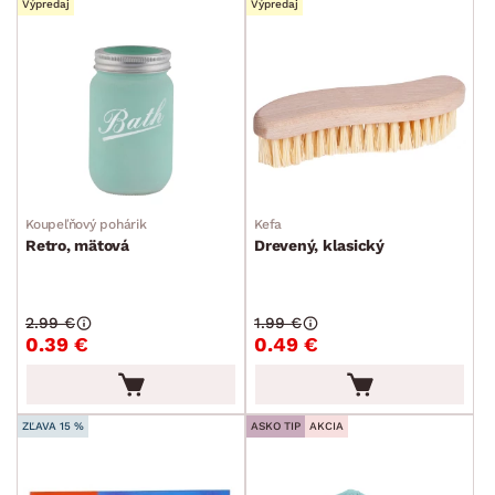
Výpredaj
Výpredaj
Dekorácie
Stolovanie a varenie
Záhradné doplnky
Osvetlenie
Ukladanie a organizácia
Drobné bytové doplnky
Koupeľňový pohárik
Kefa
Kuchynské doplnky
Retro, mätová
Drevený, klasický
Kúpeľňové doplnky
Kuchynské príslušenstvo
2.99 €
1.99 €
0.39 €
0.49 €
Kancelárske príslušenstvo
Maliarske potreby
Ostatné bytové doplnky
ZĽAVA 15 %
ASKO TIP
AKCIA
Detské doplnky a príslušenstvo
Doplnky pre domácich miláčikov