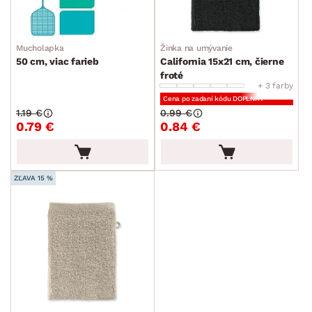
Mucholapka
Žinka na umývanie
50 cm, viac farieb
California 15x21 cm, čierne
froté
+ 3 farby
Cena po zadaní kódu DOPLNKY
1.19 €
0.99 €
0.79 €
0.84 €
ZĽAVA 15 %