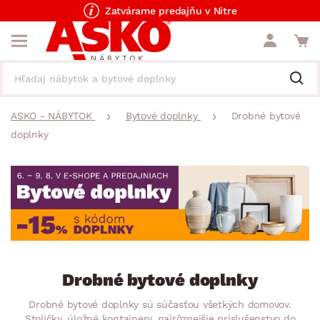
Zatvárame predajňu v Nitre
ASKO - NÁBYTOK
Bytové doplnky
Drobné bytové
doplnky
Drobné bytové doplnky
Drobné bytové doplnky sú súčasťou všetkých domovov.
Stoličky, úložné kontajnery, najrôznejšie príslušenstvo do