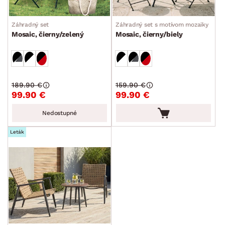
Záhradný set
Záhradný set s motívom mozaiky
Mosaic, čierny/zelený
Mosaic, čierny/biely
189.90 €
159.90 €
99.90 €
99.90 €
Nedostupné
Leták