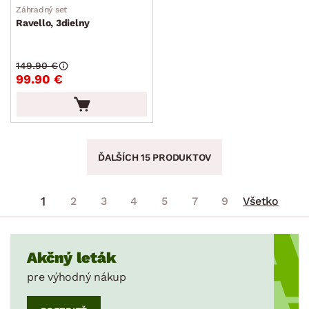
Záhradný set
Ravello, 3dielny
149.90 €
99.90 €
ĎALŠÍCH 15 PRODUKTOV
1
2
3
4
5
7
9
Všetko
Akčný leták
pre výhodný nákup