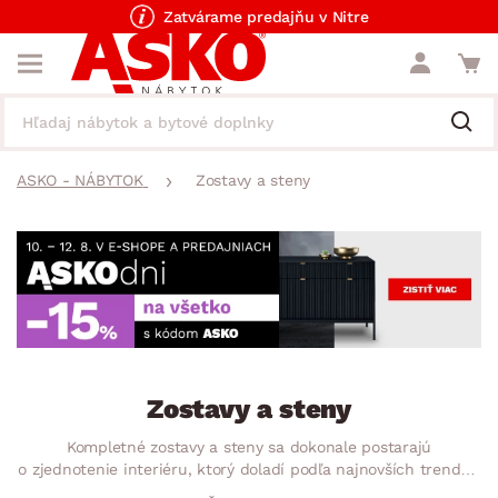
Zatvárame predajňu v Nitre
ASKO - NÁBYTOK
Zostavy a steny
Zostavy a steny
Kompletné zostavy a steny sa dokonale postarajú
o zjednotenie interiéru, ktorý doladí podľa najnovších trendov.
Ponúkame zostavy a steny do každej miestnosti – obývacie