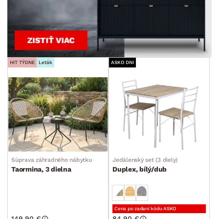
HIT TÝDNE
Leták
ASKO DNI
Súprava záhradného nábytku
Jedálenský set (3 diely)
Taormina, 3 dielna
Duplex, bílý/dub
Cena po zadaní kódu ASKO
149.90 €
84.90 €