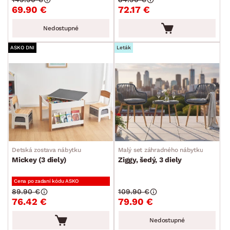
69.90 €
72.17 €
Nedostupné
ASKO DNI
Leták
Detská zostava nábytku
Malý set záhradného nábytku
Mickey (3 diely)
Ziggy, šedý, 3 diely
Cena po zadaní kódu ASKO
89.90 €
109.90 €
76.42 €
79.90 €
Nedostupné