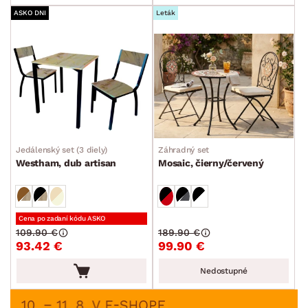
ASKO DNI
Leták
Jedálenský set (3 diely)
Záhradný set
Westham, dub artisan
Mosaic, čierny/červený
Cena po zadaní kódu ASKO
109.90 €
189.90 €
93.42 €
99.90 €
Nedostupné