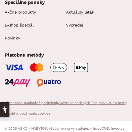
Špeciálne ponuky
Akčné produkty
Aktuálny leták
E-shop špeciál
Výpredaj
Novinky
Platobné metódy
Všeobecné obchodné podmienky
Ochrana osobných údajov
Whistleblowing
Pravidlá používania cookies
© 2026 ASKO - NÁBYTOK, všetky práva vyhradené. - InveoCMS,
Inveo.cz