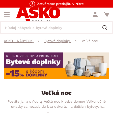
Zatvárame predajňu v Nitre
ASKO - NÁBYTOK
Bytové doplnky
Veľká noc
Veľká noc
Pozvite jar a s ňou aj Veľkú noc k sebe domov. Veľkonočné
sviatky sa nezaobídu bez dekorácií a ďalších bytových
doplnkov, ktoré perfektne vyzdobia každú domácnosť. Či už to