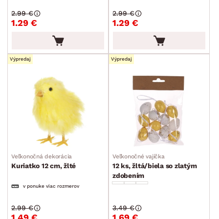
FARBA
2.99 €
2.99 €
1.29 €
1.29 €
Výpredaj
Výpredaj
ROZMERY
MATERIÁL
min.
cm
max.
cm
MIESTNOSŤ
min.
cm
max.
cm
SKLADOVOSŤ
min.
cm
max.
cm
Veľkonočná dekorácia
Veľkonočné vajíčka
Kuriatko 12 cm, žlté
12 ks, žltá/biela so zlatým
zdobením
v ponuke viac rozmerov
2.99 €
3.49 €
1.49 €
1.69 €