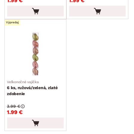
1.99 €
1.99 €
Výpredaj
Veľkonočné vajíčka
6 ks, ružová/zelená, zlaté
zdobenie
3.99 €
1.99 €