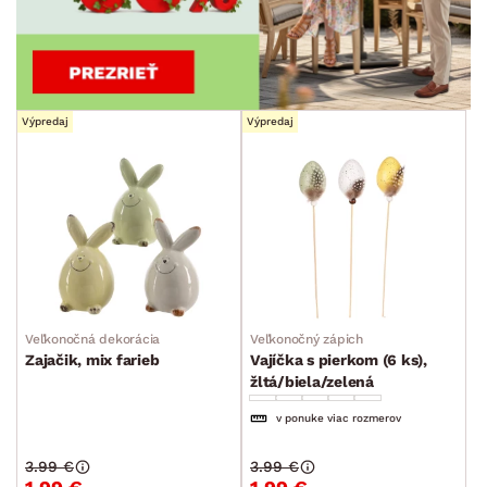
Výpredaj
Výpredaj
Veľkonočná dekorácia
Veľkonočný zápich
Zajačik, mix farieb
Vajíčka s pierkom (6 ks),
žltá/biela/zelená
v ponuke viac rozmerov
3.99 €
3.99 €