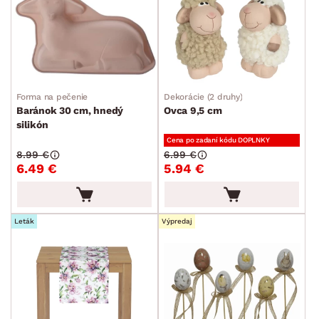
Forma na pečenie
Dekorácie (2 druhy)
Baránok 30 cm, hnedý
Ovca 9,5 cm
silikón
Cena po zadaní kódu DOPLNKY
8.99 €
6.99 €
6.49 €
5.94 €
Leták
Výpredaj