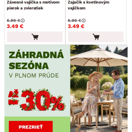
Závesné vajíčka s motívom
Zajačik s kvetinovým
pierok a zvieratiek
vajíčkom
6.99 €
6.99 €
3.49 €
3.49 €