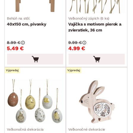
Behúň na stôl
Veľkonočný zápich (6 ks)
40x150 cm, pivonky
Vajíčka s motívom pierok a
zvieratiek, 36 cm
8.99 €
9.99 €
5.49 €
4.99 €
Výpredaj
Výpredaj
Veľkonočná dekorácia
Veľkonočné dekorácie