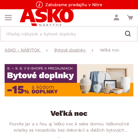
Zatvárame predajňu v Nitre
ASKO - NÁBYTOK
Bytové doplnky
Veľká noc
Veľká noc
Pozvite jar a s ňou aj Veľkú noc k sebe domov. Veľkonočné
sviatky sa nezaobídu bez dekorácií a ďalších bytových
doplnkov, ktoré perfektne vyzdobia každú domácnosť. Či už to