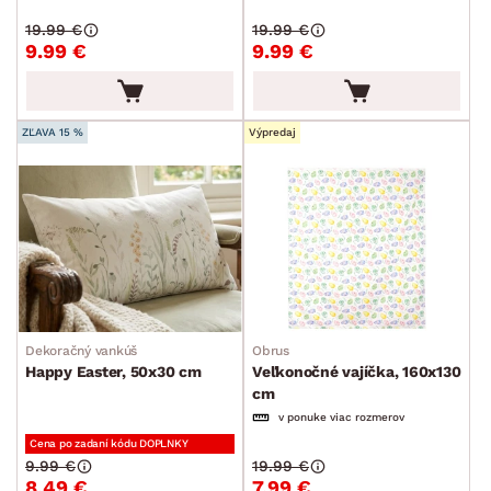
FARBA
19.99 €
19.99 €
9.99 €
9.99 €
ZĽAVA 15 %
Výpredaj
ROZMERY
MATERIÁL
min.
cm
max.
cm
MIESTNOSŤ
min.
cm
max.
cm
SKLADOVOSŤ
min.
cm
max.
cm
Dekoračný vankúš
Obrus
Happy Easter, 50x30 cm
Veľkonočné vajíčka, 160x130
cm
v ponuke viac rozmerov
Cena po zadaní kódu DOPLNKY
9.99 €
19.99 €
8.49 €
7.99 €