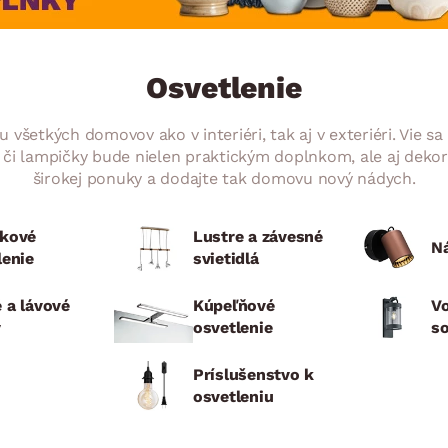
ENIE
DOMÁCE SPOTREBIČE
ZÁHRADNÉ 
avy
Zá
tavy
Z
Osvetlenie
avy
ou všetkých domovov ako v interiéri, tak aj v exteriéri. Vi
 či lampičky bude nielen praktickým doplnkom, ale aj dekor
širokej ponuky a dodajte tak domovu nový nádych.
kové
Lustre a závesné
N
lenie
svietidlá
 a lávové
Kúpeľňové
Vo
y
osvetlenie
so
Príslušenstvo k
osvetleniu