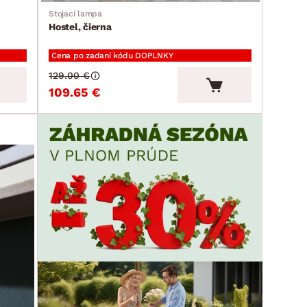
Stojací lampa
Hostel, čierna
Cena po zadaní kódu DOPLNKY
129.00 €
109.65 €