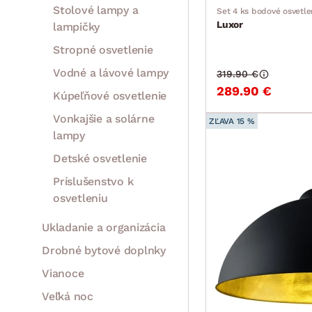
Stolové lampy a
Set 4 ks bodové osvetle
Luxor
lampičky
Stropné osvetlenie
Vodné a lávové lampy
319.90 €
289.90 €
Kúpeľňové osvetlenie
Vonkajšie a solárne
ZĽAVA 15 %
lampy
Detské osvetlenie
Príslušenstvo k
osvetleniu
Ukladanie a organizácia
Drobné bytové doplnky
Vianoce
Veľká noc