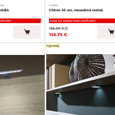
nie
Luster
tidlá
Chiron 45 cm, mosadzná matná
DOPLNKY
Cena po zadaní kódu DOPLNKY
135.00 €
114.75 €
Výpredaj