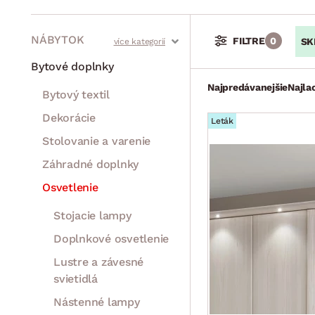
NÁBYTOK
FILTRE
0
SK
Stoly a stolíky
Kreslá a sedenia
Stoličky a lavice
Postele
Šatníkové skrine
Rošty
Matrace
Komody, skrinky a vitríny
Bytové doplnky
Najpredávanejšie
Najla
Bytový textil
Dekorácie
Leták
Stolovanie a varenie
Záhradné doplnky
Osvetlenie
Stojacie lampy
Doplnkové osvetlenie
Lustre a závesné
svietidlá
Nástenné lampy