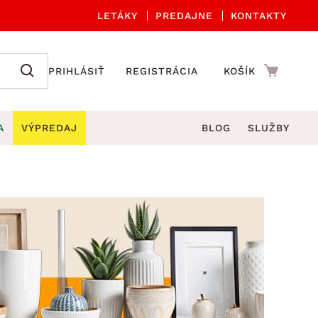
LETÁKY
PREDAJNE
KONTAKTY
PRIHLÁSIŤ
REGISTRÁCIA
KOŠÍK
A
VÝPREDAJ
BLOG
SLUŽBY
 A ORGANIZÁCIA
Záhradné sety
DROBNÉ BYTOVÉ DOPLNKY
úče
Kuchynské príslušenstvo
né stoličky a kreslá
ždniky
Kuchynské doplnky
áhradné lavice
viny
Kúpeľňové doplnky
Záhradné stoly
lečenie
Záhradné doplnky
hradné hojdačky
Zobrazit vše
áhradné lehátka