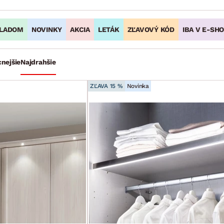
LADOM
NOVINKY
AKCIA
LETÁK
ZĽAVOVÝ KÓD
IBA V E-SH
cnejšie
Najdrahšie
ZĽAVA 15 %
Novinka