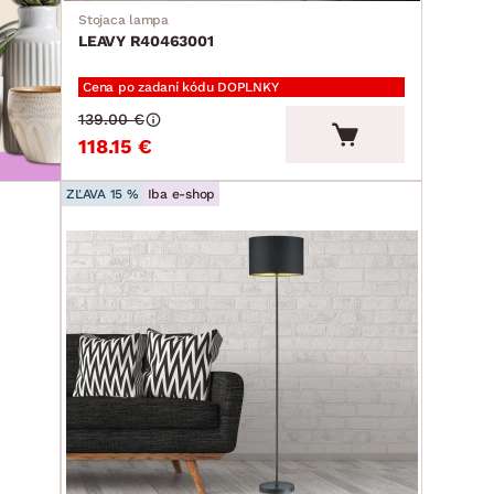
Stojaca lampa
LEAVY R40463001
Cena po zadaní kódu DOPLNKY
139.00 €
118.15 €
ZĽAVA 15 %
Iba e-shop