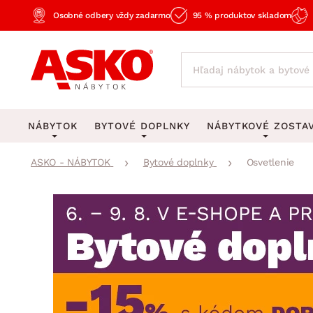
Osobné odbery vždy zadarmo
95 % produktov skladom
NÁBYTOK
BYTOVÉ DOPLNKY
NÁBYTKOVÉ ZOSTA
ASKO - NÁBYTOK
Bytové doplnky
Osvetlenie
KOBERCE
OSVETLENIE
Obývacie zost
Veľké a stredné koberce
Stolové lampy a lampi
Spálňové zost
Behúne a malé koberce
Stropné osvetlenie
Kancelárske zos
Obývacia izba
Detské koberce
Lustre a závesné svieti
Kuchynské zost
Spálňa
Kúpeľňové predložky
Stojacie lampy
Detské zosta
Pracovňa a kancelária
Zobrazit vše
Zobrazit vše
Predsieňové zos