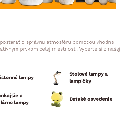
DOPLNKY
VIANOCE
hradné doplnky
ahradné zostavy
e sa postarať o správnu atmosféru pomocou vhodne
atívnym prvkom celej miestnosti. Vyberte si z našej
Stolové lampy a
ástenné lampy
lampičky
nkajšie a
Detské osvetlenie
lárne lampy