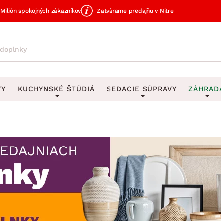
Milión spokojných zákazníkov
Zatvárame predajňu v Nitre
VY
KUCHYNSKÉ ŠTÚDIÁ
SEDACIE SÚPRAVY
ZÁHRAD
avy
DEKORÁCIE
Sedacie súpravy do U
UKLADANIE
čky
Obrazy
Vešiaky na kľ
avy
Rohové sedacie súpravy
Záhrad
Zrkadlá
Stojany na dá
tavy
Sedacie súpravy 3-2-1
Z
dlá
Hodiny
Stojany na no
avy
Sedacie súpravy na mieru
Vázy
Stojany na ob
vy
Zá
Zobrazit vše
Zobrazit vše
tavy
Z