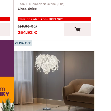
Sada LED osvetlenia skrine (3 ks)
Linea-Stixx
Cena po zadaní kódu DOPLNKY
299.90 €
254.92 €
ZĽAVA 15 %