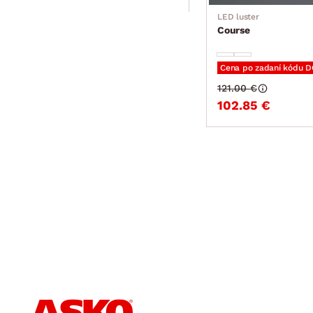
LED luster
Course
Cena po zadaní kódu 
121.00 €
102.85 €