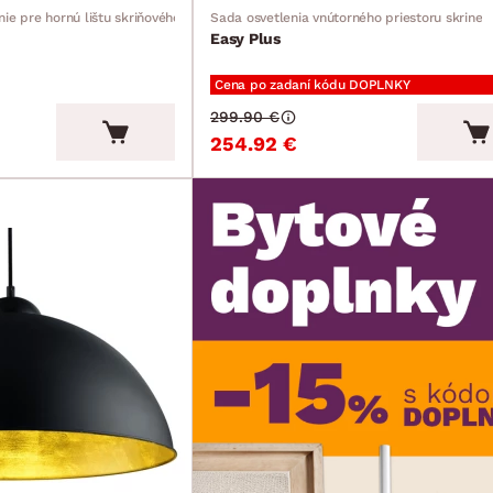
nie pre hornú lištu skriňového premostenia
Sada osvetlenia vnútorného priestoru skrine
Easy Plus
Cena po zadaní kódu DOPLNKY
299.90 €
254.92 €