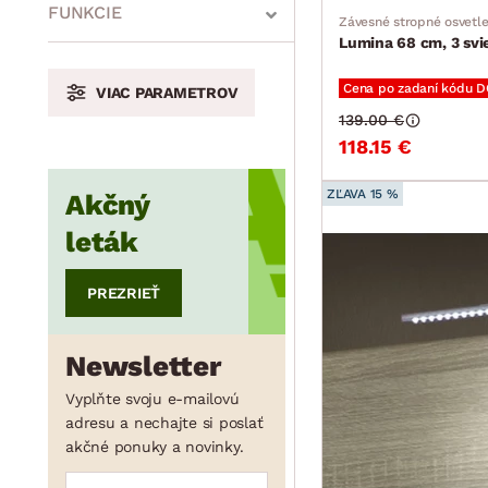
min.
cm
max.
cm
FUNKCIE
Závesné stropné osvetle
Lumina 68 cm, 3 svie
Cena po zadaní kódu 
VIAC PARAMETROV
min.
cm
max.
cm
139.00 €
118.15 €
ZĽAVA 15 %
Akčný
min.
cm
max.
cm
leták
PREZRIEŤ
min.
cm
max.
cm
Newsletter
Vyplňte svoju e-mailovú
adresu a nechajte si poslať
akčné ponuky a novinky.