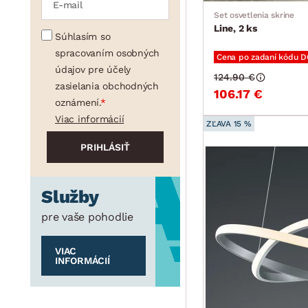
Set osvetlenia skrine
Line, 2 ks
Súhlasím so
spracovaním osobných
Cena po zadaní kódu 
údajov pre účely
124.90 €
zasielania obchodných
106.17 €
oznámení.
Viac informácií
ZĽAVA 15 %
Služby
pre vaše pohodlie
VIAC
INFORMÁCIÍ