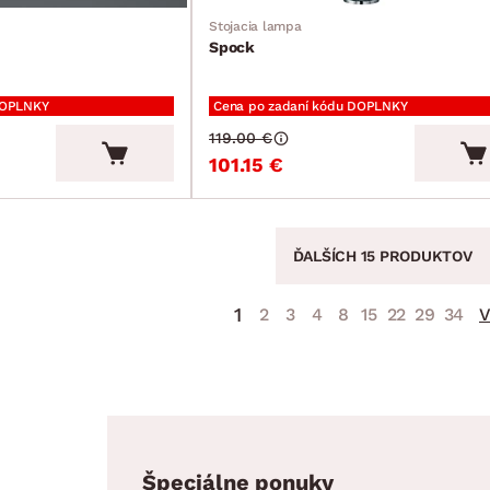
Stojacia lampa
Spock
DOPLNKY
Cena po zadaní kódu DOPLNKY
119.00 €
101.15 €
ĎALŠÍCH 15 PRODUKTOV
1
2
3
4
8
15
22
29
34
V
Špeciálne ponuky