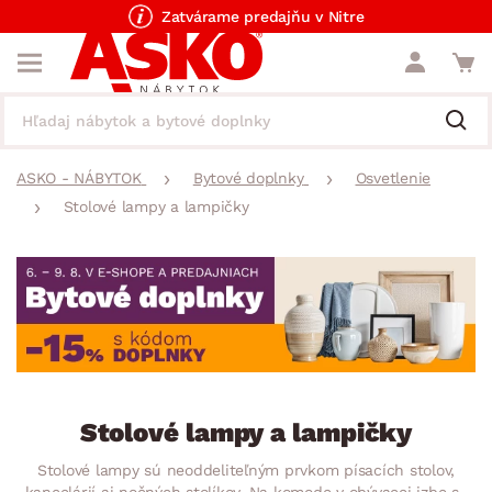
Zatvárame predajňu v Nitre
ASKO - NÁBYTOK
Bytové doplnky
Osvetlenie
Stolové lampy a lampičky
Stolové lampy a lampičky
Stolové lampy sú neoddeliteľným prvkom písacích stolov,
kancelárií aj nočných stolíkov. Na komode v obývacej izbe sa