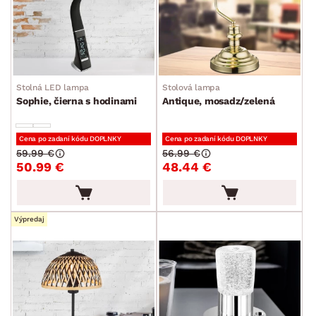
Stolná LED lampa
Stolová lampa
Sophie, čierna s hodinami
Antique, mosadz/zelená
Cena po zadaní kódu DOPLNKY
Cena po zadaní kódu DOPLNKY
59.99 €
56.99 €
50.99 €
48.44 €
Výpredaj