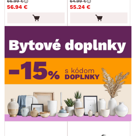
66.99 €
64.99 €
56.94 €
55.24 €
DEKOR
ROZMERY
MATERIÁL
min.
cm
max.
cm
FUNKCIE
min.
cm
max.
cm
POVRCHOVÁ ÚPRAVA
min.
cm
max.
cm
ŠTÝL