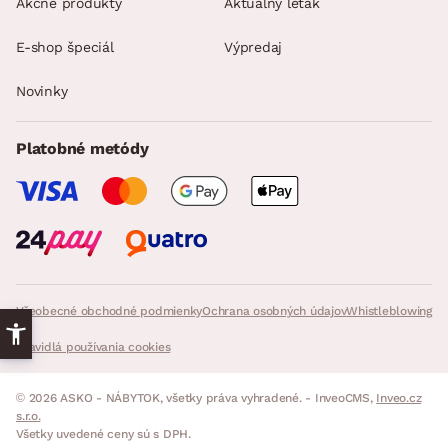
Akčné produkty
Aktuálny leták
E-shop špeciál
Výpredaj
Novinky
Platobné metódy
Všeobecné obchodné podmienky
Ochrana osobných údajov
Whistleblowing
Pravidlá používania cookies
© 2026 ASKO - NÁBYTOK, všetky práva vyhradené. - InveoCMS,
Inveo.cz
s.r.o.
Všetky uvedené ceny sú s DPH.