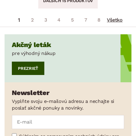
ĎALŠÍCH 15 PRODUKTOV
1
2
3
4
5
7
8
Všetko
Akčný leták
pre výhodný nákup
PREZRIEŤ
Newsletter
Vyplňte svoju e-mailovú adresu a nechajte si
poslať akčné ponuky a novinky.