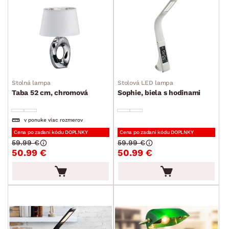
MIESTNOSŤ
SKLADOVOSŤ
Stolná lampa
Stolová LED lampa
Taba 52 cm, chromová
Sophie, biela s hodinami
v ponuke viac rozmerov
Cena po zadaní kódu DOPLNKY
Cena po zadaní kódu DOPLNKY
59.99 €
59.99 €
50.99 €
50.99 €