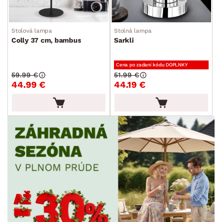
Stolová lampa
Stolná lampa
Colly 37 cm, bambus
Sarkli
Cena po zadaní kódu DOPLNKY
59.99 €
51.99 €
44.99 €
44.19 €