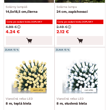
Solárny lampáš
Solárna lampa
14,5x18,5 cm,čierna
24 cm, zapichovací
Cena po zadaní kódu DOPLNKY
Cena po zadaní kódu DOPLNKY
4.99 €
2.49 €
4.24 €
2.12 €
ZĽAVA 15 %
ZĽAVA 15 %
Vianočná reťaz LED
Vianočná reťaz LED
8 m, teplá biela
8 m, studená biela