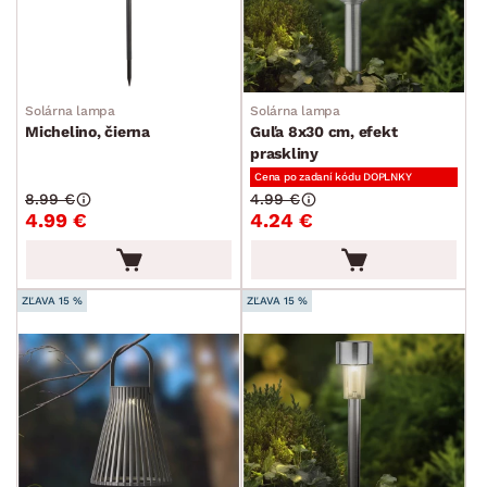
Solárna lampa
Solárna lampa
Michelino, čierna
Guľa 8x30 cm, efekt
praskliny
Cena po zadaní kódu DOPLNKY
8.99 €
4.99 €
4.99 €
4.24 €
ZĽAVA 15 %
ZĽAVA 15 %