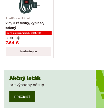
Predlžovací kábel
2 m, 3 zásuvky, vypínač,
zelený
Cena po zadaní kódu DOPLNKY
8.99 €
7.64 €
Nedostupné
Akčný leták
pre výhodný nákup
PREZRIEŤ