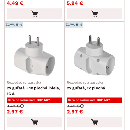
4.49 €
5.94 €
MIESTNOSŤ
min.
cm
max.
cm
SKLADOVOSŤ
min.
cm
max.
cm
ZĽAVA 15 %
ZĽAVA 15 %
Rozbočovací zásuvka
Rozbočovacia zásuvka
2x guľatá + 1x plochá, biela,
2x guľatá, 1x plochá
16 A
Cena po zadaní kódu DOPLNKY
Cena po zadaní kódu DOPLNKY
3.49 €
3.49 €
2.97 €
2.97 €