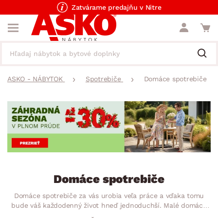
Zatvárame predajňu v Nitre
ASKO - NÁBYTOK
Spotrebiče
Domáce spotrebiče
Domáce spotrebiče
Domáce spotrebiče za vás urobia veľa práce a vďaka tomu
bude váš každodenný život hneď jednoduchší. Malé domáce
spotrebiče sa stanú skvelými pomocníkmi počas upratovania