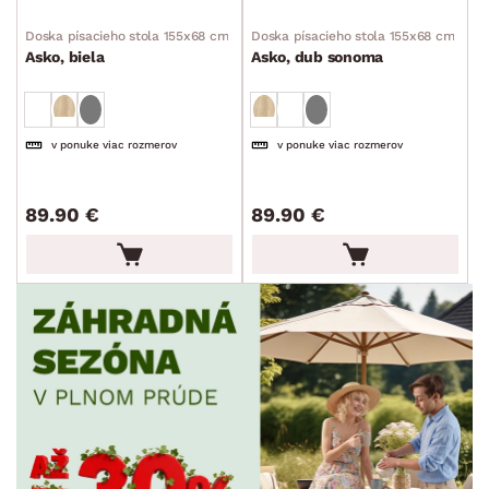
DEKOR
Doska písacieho stola 155x68 cm
Doska písacieho stola 155x68 cm
Asko, biela
Asko, dub sonoma
ROZMERY
MATERIÁL
min.
cm
max.
cm
v ponuke viac rozmerov
v ponuke viac rozmerov
FUNKCIE
min.
cm
max.
cm
89.90 €
89.90 €
POVRCHOVÁ ÚPRAVA
min.
cm
max.
cm
TVAR
ŠTÝL
MIESTNOSŤ
SKLADOVOSŤ