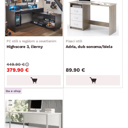
PC stôl s regálom a osvetlením
Písací stôl
Highscore 3, čierny
Adria, dub sonoma/biela
449.90 €
379.90 €
89.90 €
Iba e-shop