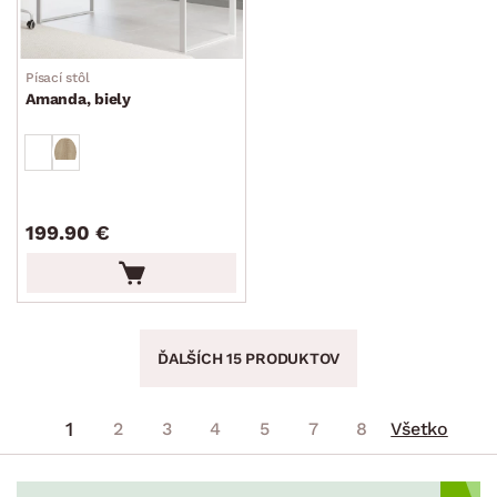
Písací stôl
Amanda, biely
199.90 €
ĎALŠÍCH 15 PRODUKTOV
1
2
3
4
5
7
8
Všetko