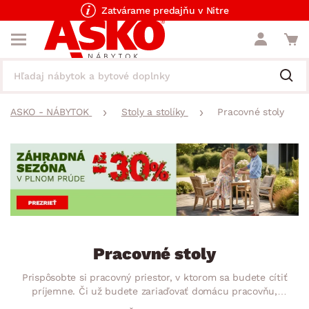
Zatvárame predajňu v Nitre
ASKO - NÁBYTOK
Stoly a stolíky
Pracovné stoly
Pracovné stoly
Prispôsobte si pracovný priestor, v ktorom sa budete cítiť
príjemne. Či už budete zariaďovať domácu pracovňu,
kanceláriu alebo detskú izbu, pracovný stôl nesmie chýbať! Už