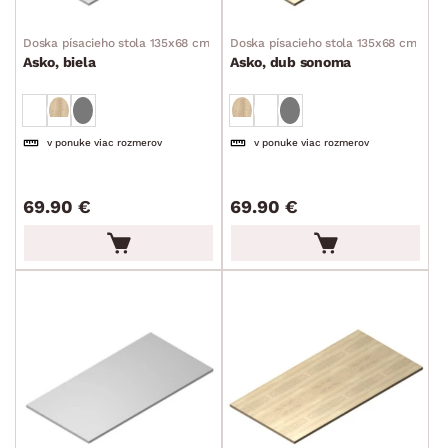
Toaletné stolíky
Doska písacieho stola 135x68 cm
Doska písacieho stola 135x68 cm
Barové stoly
Asko, biela
Asko, dub sonoma
Servírovacie stolíky
Pracovné stoly
v ponuke viac rozmerov
v ponuke viac rozmerov
Písacie stoly
Rohové písacie stoly
69.90 €
69.90 €
PC stoly
Detské stolíky
Kreslá a sedenia
Stoličky a lavice
Postele
Šatníkové skrine
Rošty
Matrace
Komody, skrinky a vitríny
Bytové doplnky
Sedacie súpravy a pohovky
Zostavy a steny
Drobný nábytok
Spotrebiče
FARBA