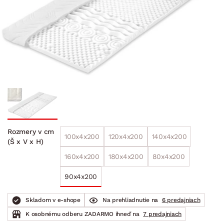
Rozmery v cm
100x4x200
120x4x200
140x4x200
(Š x V x H)
160x4x200
180x4x200
80x4x200
90x4x200
Skladom v e-shope
Na prehliadnutie na
6 predajniach
K osobnému odberu ZADARMO ihneď na
7 predajniach