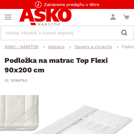
Zatvárame predajňu v Nitre
ASKO - NÁBYTOK
Matrace
Toppery a chrániče
Podlo
Podložka na matrac Top Flexi
90x200 cm
ID: 1006476.0