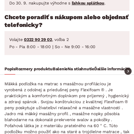
Do 30. 9. nakupujte výhodne s
ľahkou splátkou
.
Chcete poradiť s nákupom alebo objednať
telefonicky?
Volajte
0322 90 29 02
, voľba 2
Po - Pia 8:00 - 18:00 | So - Ne 9:00 - 16:00
Popis
Rozmery produktu
Balenie
Na stiahnutie
Ďalšie informácie
Ra
Mäkká podložka na matrac s masážnou profiláciou je
vyrobená z odolnej a priedušnej peny Flexifoam ® . Je
praktickým a komfortným doplnkom pre príjemný , hygienický
a zdravý spánok . Svojou konštrukciou z kvalitnej Flexifoam ®
peny poskytuje užívateľovi relaxačné a masážne vlastnosti .
Jadro má mäkký masážny profil , masážne nopky pôsobia
blahodarne na dokonalé prekrvenie svalov a pokožky .
Poťahová látka je z materiálu pratelného na 60 ° C. Túto
podložku možno použiť ako na staré a trojdielne matrace , tak