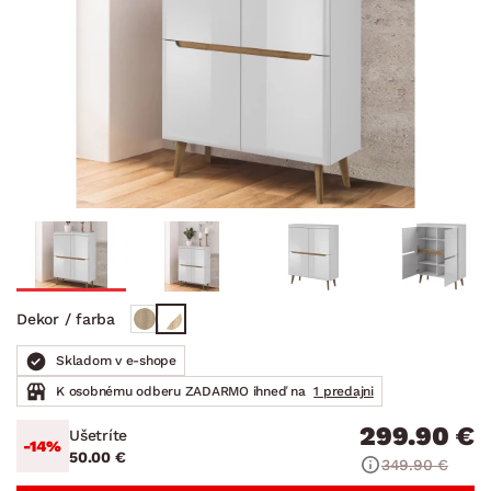
Dekor / farba
Skladom v e-shope
K osobnému odberu ZADARMO ihneď na
1 predajni
299.90 €
Ušetríte
-14%
50.00 €
349.90 €