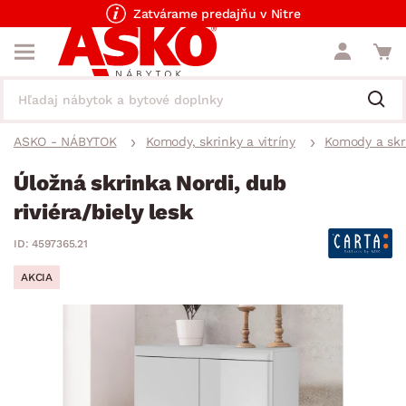
Zatvárame predajňu v Nitre
ASKO - NÁBYTOK
Komody, skrinky a vitríny
Komody a skr
Úložná skrinka Nordi, dub
riviéra/biely lesk
ID: 4597365.21
AKCIA