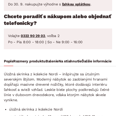
Do 30. 9. nakupujte výhodne s
ľahkou splátkou
.
Chcete poradiť s nákupom alebo objednať
telefonicky?
Volajte
0322 90 29 02
, voľba 2
Po - Pia 8:00 - 18:00 | So - Ne 9:00 - 16:00
Popis
Rozmery produktu
Balenie
Na stiahnutie
Ďalšie informácie
Úložná skrinka z kolekcie Nordi – inšpirujte sa útulným
severským štýlom. Moderný nábytok so zaoblenými hranami
dopĺňajú masívne drevené nožičky, ktoré dodávajú interiéru
ľahkosť a svieži vzhľad. Leskle biele plochy podkresľujú čelné
línie v dubovom drevodekore, vďaka ktorým nábytok skvele
vynikne.
úložná skrinka z kolekcie Nordi