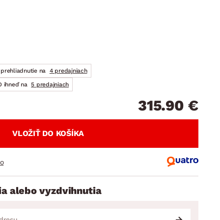
DOPLNKY
VIANOCE
hradné doplnky
ahradné zostavy
prehliadnutie na
4 predajniach
 ihneď na
5 predajniach
315.90 €
VLOŽIŤ DO KOŠÍKA
ro
ia alebo vyzdvihnutia