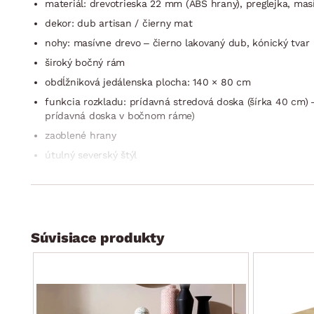
materiál: drevotrieska 22 mm (ABS hrany), preglejka, mas
dekor: dub artisan / čierny mat
nohy: masívne drevo – čierno lakovaný dub, kónický tvar
široký bočný rám
obdĺžniková jedálenska plocha: 140 × 80 cm
funkcia rozkladu: prídavná stredová doska (šírka 40 cm) 
prídavná doska v bočnom ráme)
zaoblené hrany
útulný severský štýl
stabilná konštrukcia
vyrobené v EU
dodávané v demonte
Súvisiace produkty