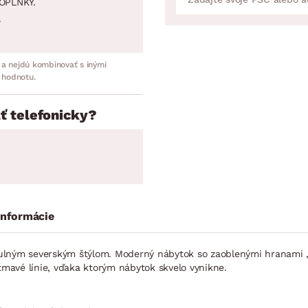
OPLNKY.
.
 a nejdú kombinovať s inými
 hodnotu.
ť telefonicky?
informácie
 útulným severským štýlom. Moderný nábytok so zaoblenými hranami 
tmavé línie, vďaka ktorým nábytok skvelo vynikne.