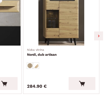
Nízka vitrína
Šatn
Nordi, dub artisan
Nor
284.90 €
39