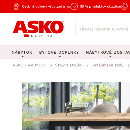
Osobné odbery vždy zadarmo
95 % produktov skladom
NÁBYTOK
BYTOVÉ DOPLNKY
NÁBYTKOVÉ ZOSTA
ASKO - NÁBYTOK
Stoly a stolíky
Jedálenské stoly
KOBERCE
OSVETLENIE
Obývacie zost
Veľké a stredné koberce
Stolové lampy a lampi
Spálňové zost
Behúne a malé koberce
Stropné osvetlenie
Kancelárske zos
Obývacia izba
Detské koberce
Lustre a závesné svieti
Kuchynské zost
Spálňa
Kúpeľňové predložky
Stojacie lampy
Detské zosta
Pracovňa a kancelária
Zobrazit vše
Zobrazit vše
Predsieňové zos