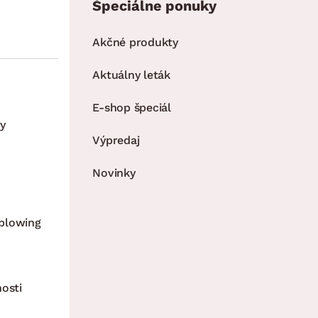
Špeciálne ponuky
Akčné produkty
Aktuálny leták
E-shop špeciál
y
Výpredaj
Novinky
blowing
nosti