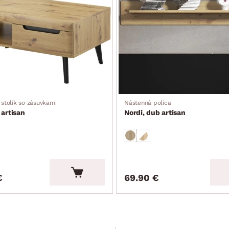
stolík so zásuvkami
Nástenná polica
 artisan
Nordi, dub artisan
€
69.90 €