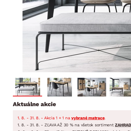
Jedáleň
BYTOVÝ TEXTIL
STOLOVANIE A VAR
Kúpeľňové zost
Detská izba
Prikrývky
Jedálenský servis
Jedálenské zos
Vankúše
Predsieň, šatník a chodba
Príbory
Záhradné zost
Koberce
Hrnce
Kuchyňa
Závesy a žalúzie
Panvice
Kúpeľňa
Zobrazit vše
Zobrazit vše
Záhrada
VEĽKÁ NOC
Domácnosť
Aktuálne akcie
1. 8. - 31. 8. - Akcia 1 + 1 na
vybrané matrace
.
1. 8. - 31. 8. - ZĽAVA AŽ 30 % na všetok sortiment
ZAHRA