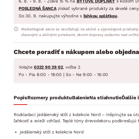
6. 8. - 9. 8. - Zľava 15 % na
BYTOVÉ DOPLNKY
s kódom D
POSLEDNÁ ŠANCA
získať vybrané produkty za skvelé ceny
Do 30. 9. nakupujte výhodne s
ľahkou splátkou
.
Marketingové akcie sa nevzťahujú na akčné a výpredajové produkty
zľavovými a akčnými ponukami, okrem dopravy zadarmo nad určitú
Chcete poradiť s nákupom alebo objedna
Volajte
0322 90 29 02
, voľba 2
Po - Pia 8:00 - 18:00 | So - Ne 9:00 - 16:00
Popis
Rozmery produktu
Balenie
Na stiahnutie
Ďalšie 
Rozkladací jedálenský stôl z kolekcie Nord – inšpirujte sa
ľahkosť a svieži vzhľad. Teplé tóny drevodekoru podkresľujú 
jedálenský stôl z kolekcie Nord