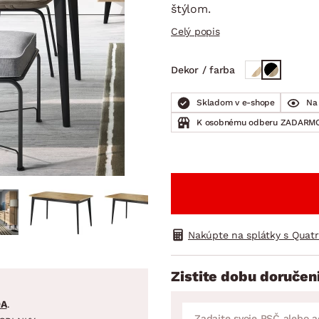
ENIE
DOMÁCE SPOTREBIČE
ZÁHRADNÉ 
štýlom.
avy
Zá
Celý popis
tavy
Z
avy
Dekor / farba
Skladom v e-shope
Na 
K osobnému odberu ZADARMO
Nakúpte na splátky s Quat
Zistite dobu doručen
DA
.