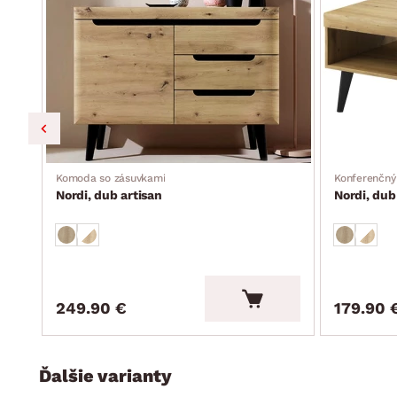
Komoda so zásuvkami
Konferenčný 
Nordi, dub artisan
Nordi, dub
249.90 €
179.90 
Ďalšie varianty