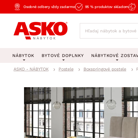
Osobné odbery vždy zadarmo
95 % produktov skladom
NÁBYTOK
BYTOVÉ DOPLNKY
NÁBYTKOVÉ ZOSTA
ASKO - NÁBYTOK
Postele
Boxspringové postele
KOBERCE
OSVETLENIE
Obývacie zost
Veľké a stredné koberce
Stolové lampy a lampi
Spálňové zost
Behúne a malé koberce
Stropné osvetlenie
Kancelárske zos
Obývacia izba
Detské koberce
Lustre a závesné svieti
Kuchynské zost
Spálňa
Kúpeľňové predložky
Stojacie lampy
Detské zosta
Pracovňa a kancelária
Zobrazit vše
Zobrazit vše
Predsieňové zos