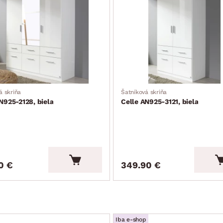
 čierna
á skriňa
Šatníková skriňa
N925-2128, biela
Celle AN925-3121, biela
0 €
349.90 €
Iba e-shop