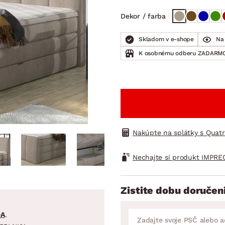
ENIE
DOMÁCE SPOTREBIČE
ZÁHRADNÉ 
avy
Zá
Dekor / farba
tavy
Z
Skladom v e-shope
Na 
avy
K osobnému odberu ZADARMO
Nakúpte na splátky s Quat
Nechajte si produkt IMPRE
Zistite dobu doručen
DA
.