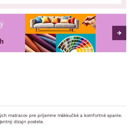
okých matracov pre príjemne mäkkučké a komfortné spanie.
antný dizajn postele.