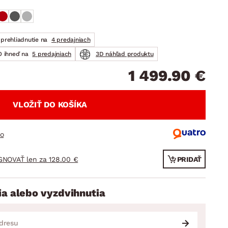
DOPLNKY
VIANOCE
hradné doplnky
ahradné zostavy
prehliadnutie na
4 predajniach
 ihneď na
5 predajniach
3D náhľad produktu
1 499.90 €
VLOŽIŤ DO KOŠÍKA
ro
GNOVAŤ len za 128.00 €
PRIDAŤ
ia alebo vyzdvihnutia