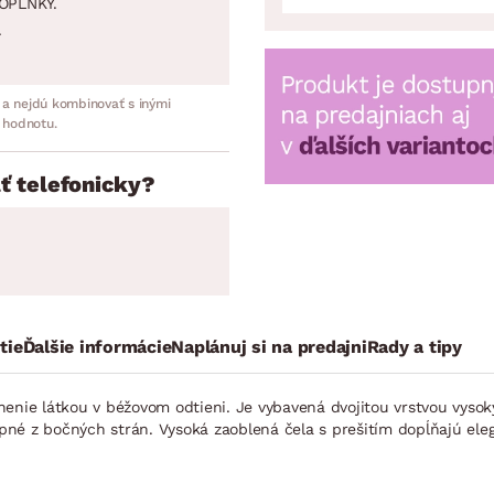
OPLNKY.
.
 a nejdú kombinovať s inými
 hodnotu.
ť telefonicky?
tie
Ďalšie informácie
Naplánuj si na predajni
Rady a tipy
únenie látkou v béžovom odtieni. Je vybavená dvojitou vrstvou vys
upné z bočných strán. Vysoká zaoblená čela s prešitím dopĺňajú eleg