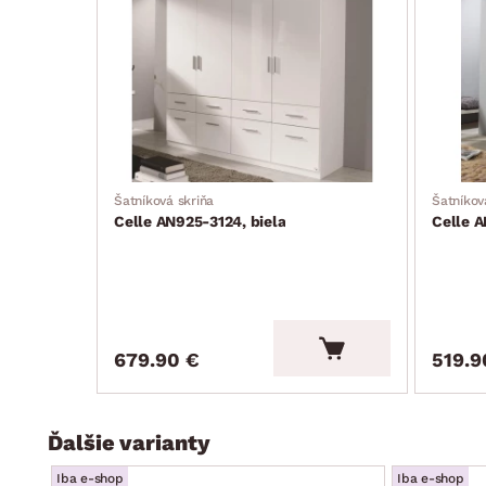
predné/zadné nohy: prízemný klzáky, tvrdený plast, farba
elegantný trendy dizajn
dodávané v demonte
Šatníková skriňa
Šatníkov
Celle AN925-3124, biela
Celle A
679.90 €
519.9
Ďalšie varianty
Iba e-shop
Iba e-shop