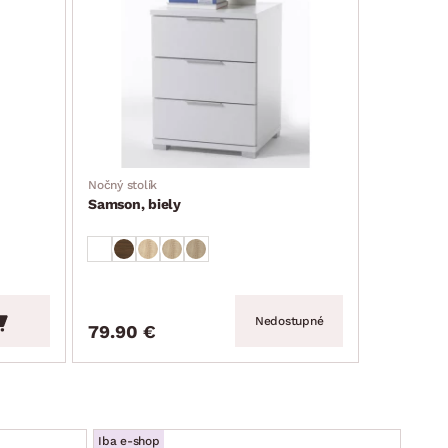
Nočný stolík
Samson, biely
Nedostupné
79.90 €
Iba e-shop
Iba e