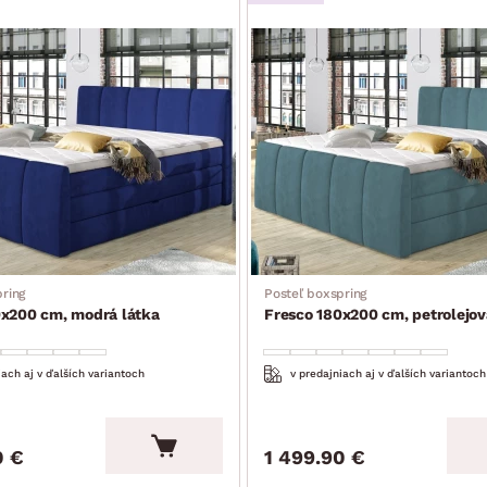
ring
Posteľ boxspring
0x200 cm, modrá látka
Fresco 180x200 cm, petrolejov
iach aj v ďalších variantoch
v predajniach aj v ďalších variantoch
0 €
1 499.90 €