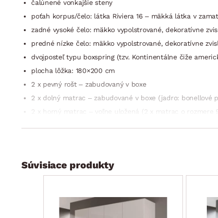
čalúnené vonkajšie steny
poťah korpus/čelo: látka Riviera 16 – mäkká látka v zamat
zadné vysoké čelo: mäkko vypolstrované, dekoratívne zvisl
predné nízke čelo: mäkko vypolstrované, dekoratívne zvisl
dvojposteľ typu boxspring (tzv. Kontinentálne čiže americ
plocha lôžka: 180×200 cm
2 x pevný rošt – zabudovaný v boxe
2 x dolný matrac – zabudované v boxe (jadro: bonellové 
2 x horný matrac – voľne uložená (2 x matrac o rozmere 
a poskytne optimálnu oporu pre spanie, výška matraca cc
ložnej plochy – priedušná biela matracovina/bočné stran
1× horná podložka (tzv. topper) – voľne uložená (plocha
čistenia)
Súvisiace produkty
výška lôžka: cca 63 cm (veľmi žiadaná vyššia poloha lôžk
dvojitá vrstva nad sebou uložených matracov zaisťuje prí
hornoý vysoký matrac z kombinácie taštičkových pružín a
2× úložný priestor v dolnej časti ľavá/pravá úložná časť,