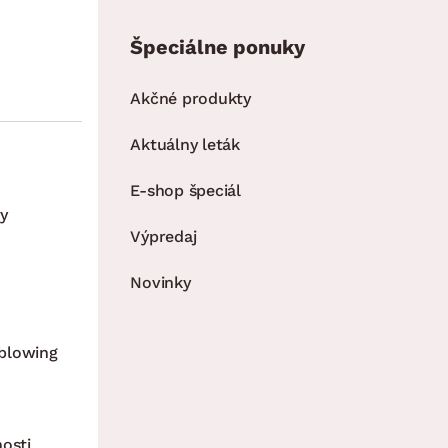
Špeciálne ponuky
Akčné produkty
Aktuálny leták
E-shop špeciál
y
Výpredaj
Novinky
blowing
nosti