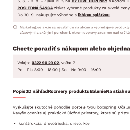
6. 8. - 9. 8. - Zľava 15 % na
BYTOVÉ DOPLNKY
s kódom D
POSLEDNÁ ŠANCA
získať vybrané produkty za skvelé ceny
Do 30. 9. nakupujte výhodne s
ľahkou splátkou
.
Marketingové akcie sa nevzťahujú na akčné a výpredajové produkty
zľavovými a akčnými ponukami, okrem dopravy zadarmo nad určitú
Chcete poradiť s nákupom alebo objedna
Volajte
0322 90 29 02
, voľba 2
Po - Pia 8:00 - 18:00 | So - Ne 9:00 - 16:00
Popis
3D náhľad
Rozmery produktu
Balenie
Na stiahnu
Vyskúšajte skutočné pohodlie postele typu boxspring. Očal
Navyše oceníte aj praktické úložné priestory, ktoré sú príst
konštrukcia: drevotrieska, drevo, kov