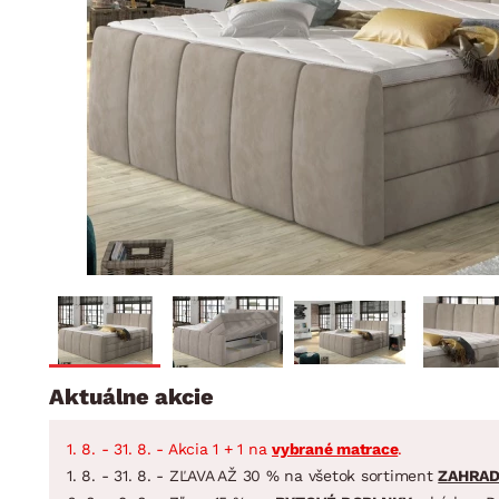
Jedáleň
BYTOVÝ TEXTIL
STOLOVANIE A VAR
Kúpeľňové zost
Detská izba
Prikrývky
Jedálenský servis
Jedálenské zos
Vankúše
Predsieň, šatník a chodba
Príbory
Záhradné zost
Koberce
Hrnce
Kuchyňa
Závesy a žalúzie
Panvice
Kúpeľňa
Zobrazit vše
Zobrazit vše
Záhrada
VEĽKÁ NOC
Domácnosť
Aktuálne akcie
1. 8. - 31. 8. - Akcia 1 + 1 na
vybrané matrace
.
1. 8. - 31. 8. - ZĽAVA AŽ 30 % na všetok sortiment
ZAHRA