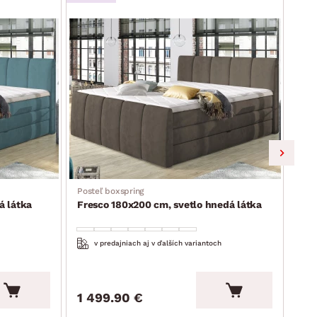
Posteľ boxspring
Post
á látka
Fresco 180x200 cm, svetlo hnedá látka
Fre
v predajniach aj v ďalších variantoch
1 499.90 €
1 