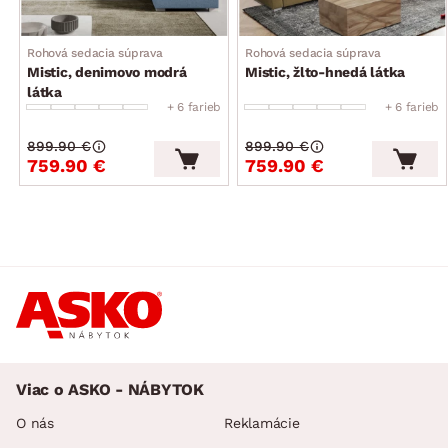
Rohová sedacia súprava
Rohová sedacia súprava
Mistic, denimovo modrá
Mistic, žlto-hnedá látka
látka
+ 6 farieb
+ 6 farieb
899.90 €
899.90 €
759.90 €
759.90 €
Viac o ASKO - NÁBYTOK
O nás
Reklamácie