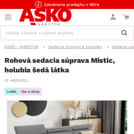
Zatvárame predajňu v Nitre
ASKO - NÁBYTOK
Sedacie súpravy a pohovky
Sedacie sú
Rohová sedacia súprava Mistic,
holubia šedá látka
ID: 4621003.2
Leták
Iba e-shop