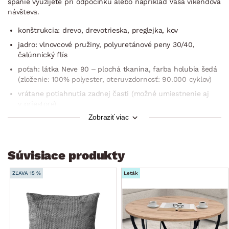
spanie využijete pri odpočinku alebo napríklad Vaša víkendová
návšteva.
konštrukcia: drevo, drevotrieska, preglejka, kov
jadro: vlnovcové pružiny, polyuretánové peny 30/40,
čalúnnický flís
poťah: látka Neve 90 – plochá tkanina, farba holubia šedá
(zloženie: 100% polyester, oteruvzdornosť: 90.000 cyklov)
vrátane potiahnutia zadnej časti (možné umiestnenie aj
v priestore)
Zobraziť viac
rohový pôdorys – univerzálna montáž ako pravý alebo ľavý
roh (umiestnenie otomanu na pravú alebo ľavú stranu)
ľavá/pravá bočná podrúčka
Súvisiace produkty
sedák: komfortne mäkký
operadlo: stredne mäkké, pohodlný sklon
ZĽAVA 15 %
Leták
3× široká opierka chrbta v hornej časti operadla –
s polohovateľnou funkciou (nastavenie ľubovoľnej polohy,
opierky zaistia komfortné opretie hornej časti chrbta/hlavy
a vďaka možnosti nastavenia ich sklonu si tak môžete
prispôsobiť štýl sedenia podľa Vašej individuálnej potreby)