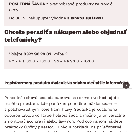
POSLEDNÁ ŠANCA
získať vybrané produkty za skvelé
ceny.
Do 30. 9. nakupujte výhodne s
ľahkou splátkou
.
Chcete poradiť s nákupom alebo objednať
telefonicky?
Volajte
0322 90 29 02
, voľba 2
Po - Pia 8:00 - 18:00 | So - Ne 9:00 - 16:00
Popis
Rozmery produktu
Balenie
Na stiahnutie
Ďalšie informácie
Ra
Pohodlná rohová sedacia súprava sa rozmerovo hodí aj do
malého priestoru, kde ponúkne pohodlne mäkké sedenie
s polohovateľnými opierkami hlavy. Sedačka je očalúnená
odolnou látkou vo farbe holubia šedá a možno ju univerzálne
zmontovať ako pravý alebo ľavý roh. Pod otomanom nájdete
praktický úložný priestor. Funkciu rozkladu na príležitostné