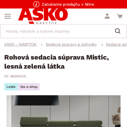
Zatvárame predajňu v Nitre
ASKO - NÁBYTOK
Sedacie súpravy a pohovky
Sedacie sú
Rohová sedacia súprava Mistic,
lesná zelená látka
ID: 4621003.5
Leták
Iba e-shop