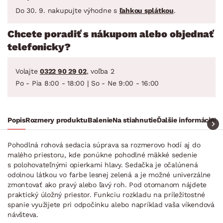
Do 30. 9. nakupujte výhodne s
ľahkou splátkou
.
Chcete poradiť s nákupom alebo objednať
telefonicky?
Volajte
0322 90 29 02
, voľba 2
Po - Pia 8:00 - 18:00 | So - Ne 9:00 - 16:00
Popis
Rozmery produktu
Balenie
Na stiahnutie
Ďalšie informácie
Ra
Pohodlná rohová sedacia súprava sa rozmerovo hodí aj do
malého priestoru, kde ponúkne pohodlné mäkké sedenie
s polohovateľnými opierkami hlavy. Sedačka je očalúnená
odolnou látkou vo farbe lesnej zelená a je možné univerzálne
zmontovať ako pravý alebo ľavý roh. Pod otomanom nájdete
praktický úložný priestor. Funkciu rozkladu na príležitostné
spanie využijete pri odpočinku alebo napríklad vaša víkendová
návšteva.