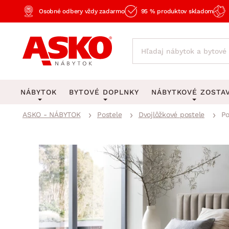
Osobné odbery vždy zadarmo
95 % produktov skladom
NÁBYTOK
BYTOVÉ DOPLNKY
NÁBYTKOVÉ ZOSTA
ASKO - NÁBYTOK
Postele
Dvojlôžkové postele
Po
KOBERCE
OSVETLENIE
Obývacie zost
Veľké a stredné koberce
Stolové lampy a lampi
Spálňové zost
Behúne a malé koberce
Stropné osvetlenie
Kancelárske zos
Obývacia izba
Detské koberce
Lustre a závesné svieti
Kuchynské zost
Spálňa
Kúpeľňové predložky
Stojacie lampy
Detské zosta
Pracovňa a kancelária
Zobrazit vše
Zobrazit vše
Predsieňové zos