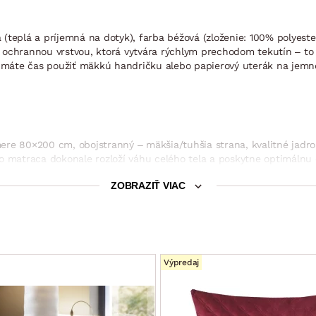
teplá a príjemná na dotyk), farba béžová (zloženie: 100% polyester
 ochrannou vrstvou, ktorá vytvára rýchlym prechodom tekutín – to 
áte čas použiť mäkkú handričku alebo papierový uterák na jemné o
ere 80×200 cm, obojstranný – mäkšia/tuhšia strana, kvalitné jadro
ro matraca dokonale rozloží váhu celého tela a poskytne optimálnu
 stupeň tuhosti – 2 nižšie stredné / 3 stredné (stupnica tuhosti: 
ZOBRAZIŤ VIAC
– lepšie odoláva baktériám, matrac voľne uložený na rošt – možnos
chanizmus, plynové piesty, prístup z bočnej strany postele)
Výpredaj