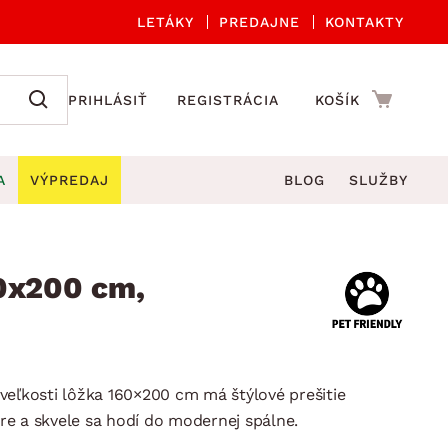
LETÁKY
PREDAJNE
KONTAKTY
PRIHLÁSIŤ
REGISTRÁCIA
KOŠÍK
A
VÝPREDAJ
BLOG
SLUŽBY
 A ORGANIZÁCIA
Záhradné sety
DROBNÉ BYTOVÉ DOPLNKY
úče
Kuchynské príslušenstvo
60x200 cm,
né stoličky a kreslá
ždniky
Kuchynské doplnky
áhradné lavice
viny
Kúpeľňové doplnky
Záhradné stoly
lečenie
Záhradné doplnky
veľkosti lôžka 160×200 cm má štýlové prešitie
hradné hojdačky
Zobrazit vše
e a skvele sa hodí do modernej spálne.
áhradné lehátka