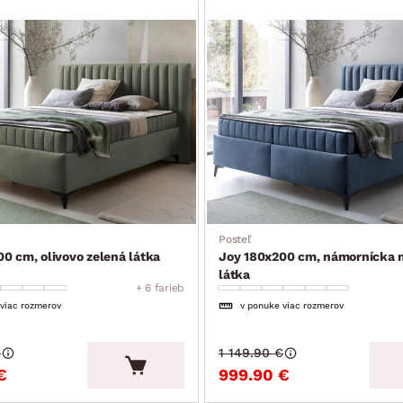
Posteľ
0 cm, olivovo zelená látka
Joy 180x200 cm, námornícka 
látka
+ 6 farieb
 viac rozmerov
v ponuke viac rozmerov
€
1 149.90 €
€
999.90 €