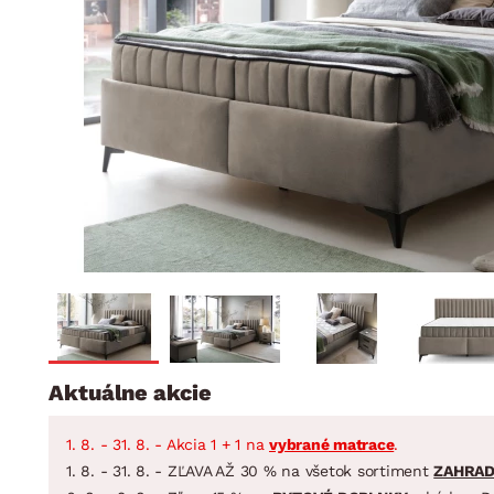
Jedáleň
BYTOVÝ TEXTIL
STOLOVANIE A VAR
Kúpeľňové zost
Detská izba
Prikrývky
Jedálenský servis
Jedálenské zos
Vankúše
Predsieň, šatník a chodba
Príbory
Záhradné zost
Koberce
Hrnce
Kuchyňa
Závesy a žalúzie
Panvice
Kúpeľňa
Zobrazit vše
Zobrazit vše
Záhrada
VEĽKÁ NOC
Domácnosť
Aktuálne akcie
1. 8. - 31. 8. - Akcia 1 + 1 na
vybrané matrace
.
1. 8. - 31. 8. - ZĽAVA AŽ 30 % na všetok sortiment
ZAHRA