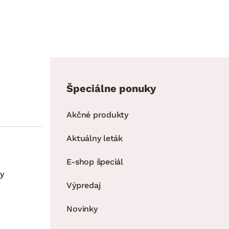
Špeciálne ponuky
Akčné produkty
Aktuálny leták
E-shop špeciál
y
Výpredaj
Novinky