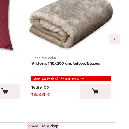
Flanelová deka
Prik
Viktória 140x200 cm, telová/béžová
Go 
Cena po zadaní kódu DOPLNKY
Cen
16.99 €
59.
14.44 €
50
AKCIA
Iba e-shop
AKCIA