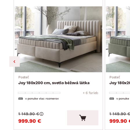
Posteľ
Posteľ
Joy 180x200 cm, svetlo béžová látka
Joy 180x20
arieb
+ 6 farieb
v ponuke viac rozmerov
v ponuke
1 149.90 €
1 149.90 
999.90 €
999.90 