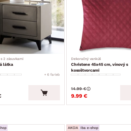
 s 2 zásuvkami
Dekoračný vankúš
á látka
Christene 45x45 cm, vínový s
kosoštvorcami
+ 6 farieb
14.99 €
€
9.99 €
shop
AKCIA
Iba e-shop