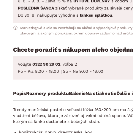
6. 8. - 9. 8. - Zľava 15 % na
BYTOVÉ DOPLNKY
s kódom D
POSLEDNÁ ŠANCA
získať vybrané produkty za skvelé ceny
Do 30. 9. nakupujte výhodne s
ľahkou splátkou
.
Marketingové akcie sa nevzťahujú na akčné a výpredajové produkty
zľavovými a akčnými ponukami, okrem dopravy zadarmo nad určitú
Chcete poradiť s nákupom alebo objedna
Volajte
0322 90 29 02
, voľba 2
Po - Pia 8:00 - 18:00 | So - Ne 9:00 - 16:00
Popis
Rozmery produktu
Balenie
Na stiahnutie
Ďalšie 
Trendy manželská posteľ o veľkosti lôžka 160×200 cm má štý
v odtieni béžová, ktorá je zároveň aj veľmi odolná spanie. V
ktorým sa ľahko dostanete z bočných strán.
konštrukcia: drevo, drevotrieska, kov