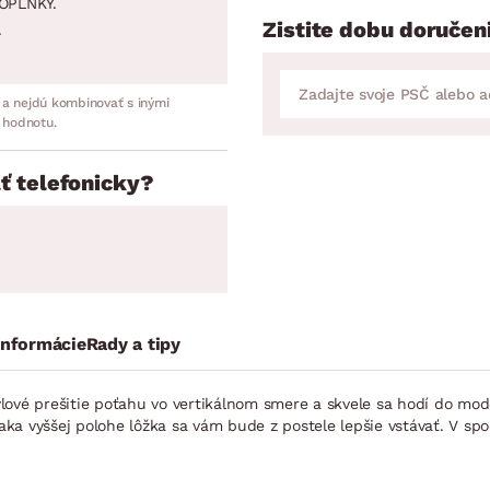
OPLNKY.
Zistite dobu doručen
.
 a nejdú kombinovať s inými
 hodnotu.
ť telefonicky?
informácie
Rady a tipy
lové prešitie poťahu vo vertikálnom smere a skvele sa hodí do mo
ďaka vyššej polohe lôžka sa vám bude z postele lepšie vstávať. V spo