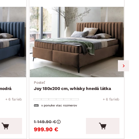
Posteľ
Post
modrá
Joy 180x200 cm, whisky hnedá látka
Joy
+ 6 farieb
+ 6 farieb
v ponuke viac rozmerov
1 149.90 €
1 1
999.90 €
99