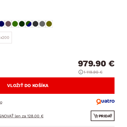
DOPLNKY
VIANOCE
hradné doplnky
ahradné zostavy
0x200
979.90 €
1 119.90 €
VLOŽIŤ DO KOŠÍKA
ro
GNOVAŤ len za 128.00 €
PRIDAŤ