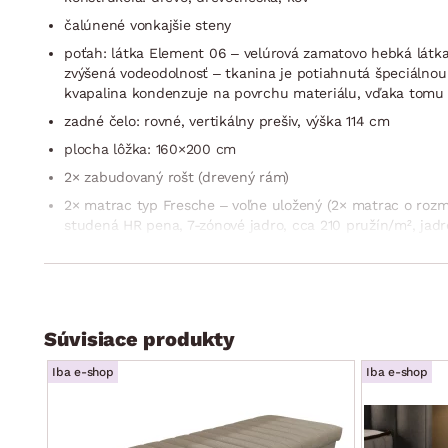
čalúnené vonkajšie steny
poťah: látka Element 06 – velúrová zamatovo hebká látka (
zvýšená vodeodolnosť – tkanina je potiahnutá špeciálnou
kvapalina kondenzuje na povrchu materiálu, vďaka tomu m
zadné čelo: rovné, vertikálny prešiv, výška 114 cm
plocha lôžka: 160×200 cm
2× zabudovaný rošt (drevený rám)
2× matrac typ Fresche – voľne uložený (2× matrac o rozm
studená HR pena, 7-zónové jadro, cca 210 pružín/m², jad
pružná, vysoko vzdušná a zaisťuje optimálny odvod tepla,
nosnosť matraca do 120 kg, poťah: úprava ložnej plochy 
výška lôžka: cca 57 cm
2× úložný priestor (vnútorné členenie, kovový otvárací me
Súvisiace produkty
nohy: moderný design, čierne, výška 12 cm
Iba e-shop
Iba e-shop
moderný trendy štýl
stabilná konštrukcia
kvalitné spracovanie