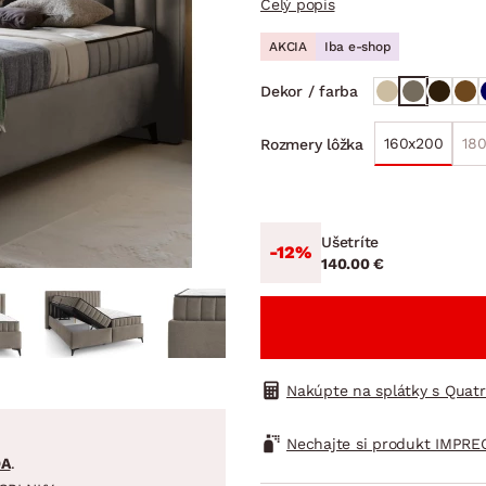
Celý popis
ENIE
DOMÁCE SPOTREBIČE
ZÁHRADNÉ 
avy
Zá
AKCIA
Iba e-shop
tavy
Z
Dekor / farba
avy
160x200
18
Rozmery lôžka
Ušetríte
-12%
140.00 €
Nakúpte na splátky s Quat
Nechajte si produkt IMPRE
DA
.