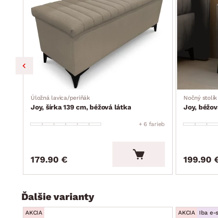
bez vyobrazenej deky, vankúšov a lôžkovín
dodávané v čiastočnom demonte
Úložná lavica/periňák
Nočný stolík
Joy, šírka 139 cm, béžová látka
Joy, béžov
+ 6 farieb
179.90 €
199.90 
Ďalšie varianty
AKCIA
AKCIA
Iba e-