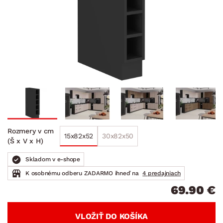
Rozmery v cm
15x82x52
30x82x50
(Š x V x H)
Skladom v e-shope
K osobnému odberu ZADARMO ihneď na
4 predajniach
69.90 €
VLOŽIŤ DO KOŠÍKA