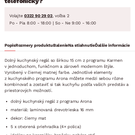
telefonicky?
Volajte
0322 90 29 02
, voľba 2
Po - Pia 8:00 - 18:00 | So - Ne 9:00 - 16:00
Popis
Rozmery produktu
Balenie
Na stiahnutie
Ďalšie informácie
Dolný kuchynský regál so šírkou 15 cm z programu Karmen
v jednoduchom, funkčnom a zároveň modernom štýle.
Vyrobený v čiernej matnej farbe. Jednotlivé elementy
z kuchynského programu Arona môžete medzi sebou rôzne
kombinovať a zostaviť si tak kuchyňu podľa vašich predstáv a
priestorových možností.
dolný kuchynský regál z programu Arona
materiál: laminovaná drevotrieska 16 mm
dekor: čierny mat
5 x otvorená priehradka (4× polica)
ideálny na koreničky, hrnčeky, poháre atď.