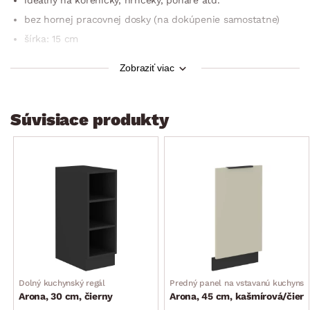
bez hornej pracovnej dosky (na dokúpenie samostatne)
šírka: 15 cm
výška: 82 cm (bez pracovnej dosky)
Zobraziť viac
hĺbka: 52 cm (hĺbka po osadení pracovnej dosky 60 cm)
využitie nielen v kuchyni
Súvisiace produkty
dodávané v demonte
Dolný kuchynský regál
Predný panel na vstavanú kuchyns
Arona, 30 cm, čierny
Arona, 45 cm, kašmírová/čier