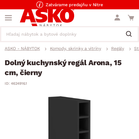
Zatvárame predajňu v Nitre
ASKO - NÁBYTOK
Komody, skrinky a vitríny
Regály
St
Dolný kuchynský regál Arona, 15
cm, čierny
ID: 4624916.1