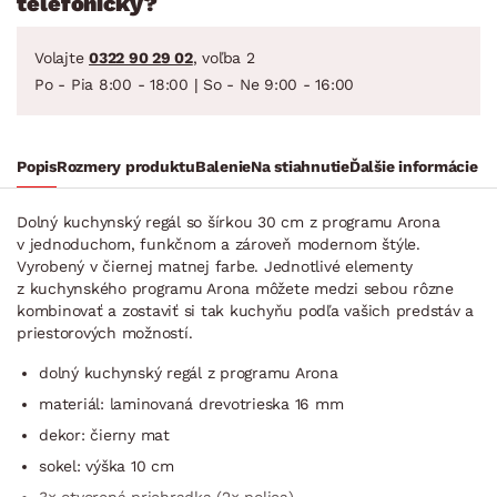
telefonicky?
Volajte
0322 90 29 02
, voľba 2
Po - Pia 8:00 - 18:00 | So - Ne 9:00 - 16:00
Popis
Rozmery produktu
Balenie
Na stiahnutie
Ďalšie informácie
Dolný kuchynský regál so šírkou 30 cm z programu Arona
v jednoduchom, funkčnom a zároveň modernom štýle.
Vyrobený v čiernej matnej farbe. Jednotlivé elementy
z kuchynského programu Arona môžete medzi sebou rôzne
kombinovať a zostaviť si tak kuchyňu podľa vašich predstáv a
priestorových možností.
dolný kuchynský regál z programu Arona
materiál: laminovaná drevotrieska 16 mm
dekor: čierny mat
sokel: výška 10 cm
3× otvorená priehradka (2× polica)