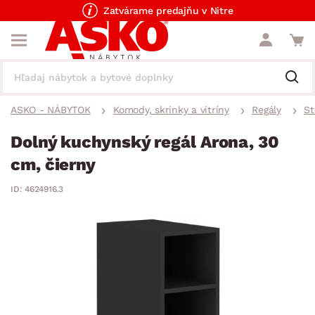
Zatvárame predajňu v Nitre
ASKO - NÁBYTOK
Komody, skrinky a vitríny
Regály
St
Dolný kuchynský regál Arona, 30
cm, čierny
ID: 4624916.3