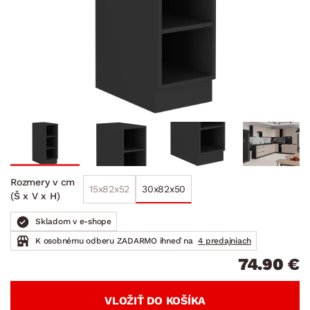
Rozmery v cm
15x82x52
30x82x50
(Š x V x H)
Skladom v e-shope
K osobnému odberu ZADARMO ihneď na
4 predajniach
74.90 €
VLOŽIŤ DO KOŠÍKA