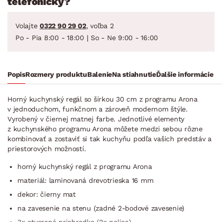
telefonicky?
Volajte
0322 90 29 02
, voľba 2
Po - Pia 8:00 - 18:00 | So - Ne 9:00 - 16:00
Popis
Rozmery produktu
Balenie
Na stiahnutie
Ďalšie informácie
Horný kuchynský regál so šírkou 30 cm z programu Arona
v jednoduchom, funkčnom a zároveň modernom štýle.
Vyrobený v čiernej matnej farbe. Jednotlivé elementy
z kuchynského programu Arona môžete medzi sebou rôzne
kombinovať a zostaviť si tak kuchyňu podľa vašich predstáv a
priestorových možností.
horný kuchynský regál z programu Arona
materiál: laminovaná drevotrieska 16 mm
dekor: čierny mat
na zavesenie na stenu (zadné 2-bodové zavesenie)
3× otvorená priehradka (2× polica)