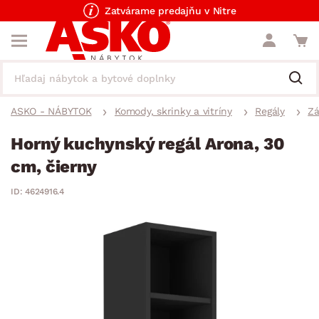
Zatvárame predajňu v Nitre
ASKO - NÁBYTOK
Komody, skrinky a vitríny
Regály
Zá
Horný kuchynský regál Arona, 30
cm, čierny
ID: 4624916.4