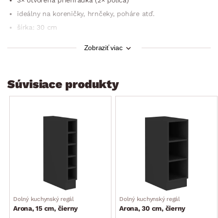
ideálny na koreničky, hrnčeky, poháre atď.
šírka: 30 cm
výška: 71,5 cm
Zobraziť viac
hĺbka: 29 cm
využitie nielen v kuchyni
Súvisiace produkty
dodávané v demonte
Dolný kuchynský regál
Dolný kuchynský regál
Arona, 15 cm, čierny
Arona, 30 cm, čierny