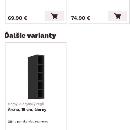
69.90 €
74.90 €
Ďalšie varianty
Horný kuchynský regál
Arona, 15 cm, čierny
v ponuke viac rozmerov