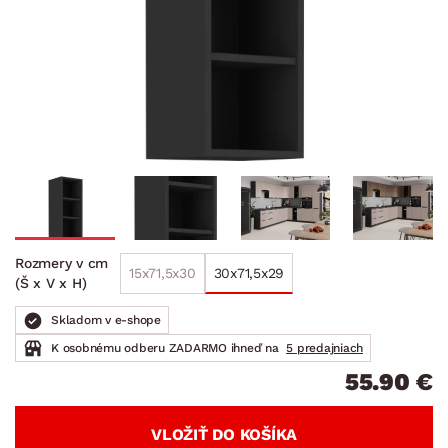
Rozmery v cm
15x71,5x30
30x71,5x29
(Š x V x H)
Skladom v e-shope
K osobnému odberu ZADARMO ihneď na
5 predajniach
55.90 €
VLOŽIŤ DO KOŠÍKA