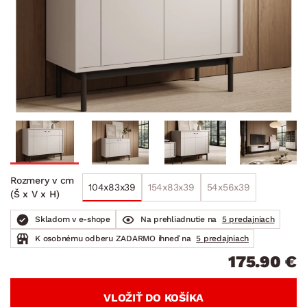
Rozmery v cm
104x83x39
154x83x39
54x56x39
(Š x V x H)
Skladom v e-shope
Na prehliadnutie na
5 predajniach
K osobnému odberu ZADARMO ihneď na
5 predajniach
175.90 €
VLOŽIŤ DO KOŠÍKA