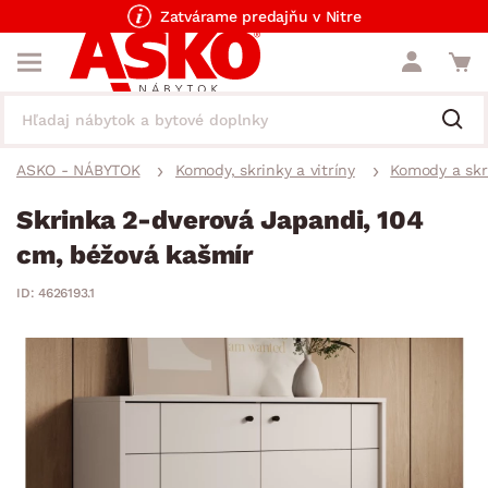
Zatvárame predajňu v Nitre
ASKO - NÁBYTOK
Komody, skrinky a vitríny
Komody a skr
Skrinka 2-dverová Japandi, 104
cm, béžová kašmír
ID: 4626193.1