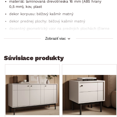
materiál: laminovaná drevotrieska 16 mm (ABS hrany
0,5 mm), kov, plast
dekor korpusu: béžový kašmír matný
dekor prednej plochy: béžový kašmír matný
decentný geometrický vzor na predných plochách (čierne
vyryté línie)
Zobraziť viac
úchytka: kovová, čierna, zaujímavý štruktúrovaný dizajn
spodný rám v čiernom prevedení
nohy: kovová základňa, okrúhly profil 30×30 mm, čierny
Súvisiace produkty
lak, výška 20 cm (voľná výška pod rámom 16 cm, možné
použiť s robotickým vysávačom)
jemne zatvárateľné dvere Softclose
moderný dizajn
šírka: 104 cm
1 x ľavé dvere (úložný priestor, 1 x polica)
1 x pravé dvere (úložný priestor, 1 x polica)
stabilná konštrukcia