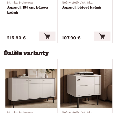
zadné ukotvenie do steny
Skrinka 3-dverová
Nočný stolík / skrinka
vyrobené v EÚ
Japandi, 154 cm, béžová
Japandi, béžový kašmír
kašmír
dodávané v demonte.
215.90 €
107.90 €
Ďalšie varianty
Skrinka 3-dverová
Nočný stolík / skrinka