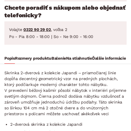
Chcete poradiť s nákupom alebo objednať
telefonicky?
Volajte
0322 90 29 02
, voľba 2
Po - Pia 8:00 - 18:00 | So - Ne 9:00 - 16:00
Popis
Rozmery produktu
Balenie
Na stiahnutie
Ďalšie informácie
Skrinka 2-dverová z kolekcie Japandi – priamočiarej línie
dopĺňa decentný geometrický vzor na predných plochách,
ktorý podčiarkuje moderný charakter tohto nábytku.
V prevedení béžový kašmír pôsobí nábytok v interiéri príjemne
svetlým dojmom. Čierna podnož dodáva nábytku vzdušnosť a
zároveň umožňuje jednoduchú údržbu podlahy. Táto skrinka
so šírkou 104 cm má 2 otočné dvere a do vnútorných
priestorov s policami môžete uschovať akékoľvek veci
2-dverová skrinka z kolekcie Japandi