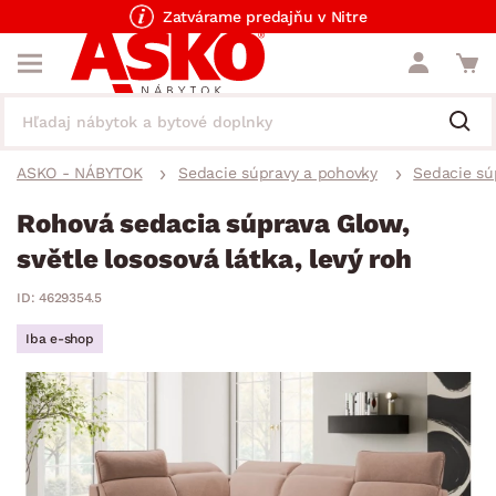
Zatvárame predajňu v Nitre
ASKO - NÁBYTOK
Sedacie súpravy a pohovky
Sedacie sú
Rohová sedacia súprava Glow,
světle lososová látka, levý roh
ID: 4629354.5
Iba e-shop