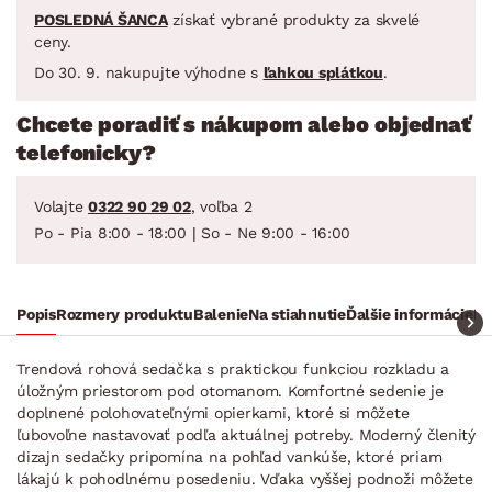
POSLEDNÁ ŠANCA
získať vybrané produkty za skvelé
ceny.
Do 30. 9. nakupujte výhodne s
ľahkou splátkou
.
Chcete poradiť s nákupom alebo objednať
telefonicky?
Volajte
0322 90 29 02
, voľba 2
Po - Pia 8:00 - 18:00 | So - Ne 9:00 - 16:00
Popis
Rozmery produktu
Balenie
Na stiahnutie
Ďalšie informácie
Ra
Trendová rohová sedačka s praktickou funkciou rozkladu a
úložným priestorom pod otomanom. Komfortné sedenie je
doplnené polohovateľnými opierkami, ktoré si môžete
ľubovoľne nastavovať podľa aktuálnej potreby. Moderný členitý
dizajn sedačky pripomína na pohľad vankúše, ktoré priam
lákajú k pohodlnému posedeniu. Vďaka vyššej podnoži môžete