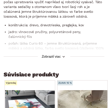
počas upratovania využiť napríklad aj robotický vysávač. Táto
varianta sedačky s otomanom vľavo tvorí ľavý roh a je
očalúnená jemne štruktúrovanou látkou vo farbe svetlo
lososová, ktorá je príjemne mäkká a zároveň odolná.
konštrukcia: drevo, drevotrieska, preglejka, kov
jadro: vlnovcové pružiny, polyuretánové peny,
čalúnnický flís
poťah: látka Curio 60 – jemne štruktúrovaná, príjemne
mäkká a odolná látka, farba svetlo lososová (zloženie: 100%
polyester, oteruvzdornosť: 60.000 cyklov, špeciálne
Zobraziť viac
vlastnosti: zvýšená vodeodolnosť – tkanina je potiahnutá
špeciálnou ochrannou vrstvou, ktorá vytvára hydrofóbny
povlak, ktorý chráni pred rýchly prechodom tekutín – to
zabraňuje okamžitej absorpcii vody cez tkaninu, čím sa
Súvisiace produkty
kvapalina kondenzuje na povrchu materiálu, vďaka tomu
máte – vrátane potiahnutia zadnej časti (možné
Výpredaj
ZĽAVA 15 %
umiestnenie aj v priestore)
členitá optika pripomínajúca vankúše
rohový pôdorys – ľavý roh (otoman umiestnený vľavo)
pravá bočná podrúčka (šírka 15 cm)