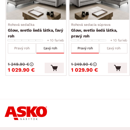
úložný priestor (pod otomanom, vyklápacia kovová
konštrukcia)
moderný trendy design
dodávané v čiastočnom demonte
Rohová sedačka
Rohová sedacia súprava
Glow, svetlo šedá látka, ľavý
Glow, svetlo šedá látka,
roh
pravý roh
+ 10 farieb
+ 10 farieb
Pravý roh
Ľavý roh
Pravý roh
Ľavý roh
1 249.90 €
1 249.90 €
1 029.90 €
1 029.90 €