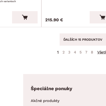
ích variantoch
215.90 €
ĎALŠÍCH 15 PRODUKTOV
1
2
3
4
5
7
8
Všet
Špeciálne ponuky
Akčné produkty