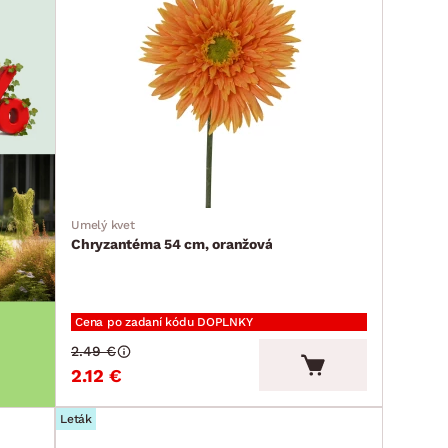
Umelý kvet
Chryzantéma 54 cm, oranžová
Cena po zadaní kódu DOPLNKY
2.49 €
2.12 €
Leták