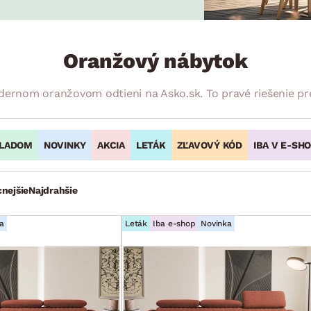
ENIE
DOMÁCE SPOTREBIČE
ZÁHRADNÉ 
avy
Zá
tavy
Z
Oranžový nábytok
avy
ernom oranžovom odtieni na Asko.sk. To pravé riešenie pre
LADOM
NOVINKY
AKCIA
LETÁK
ZĽAVOVÝ KÓD
IBA V E-SH
cnejšie
Najdrahšie
a
Leták
Iba e-shop
Novinka