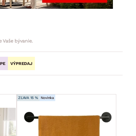
DOPLNKY
VIANOCE
hradné doplnky
ahradné zostavy
 Vaše bývanie.
OPE
VÝPREDAJ
ZĽAVA 15 %
Novinka