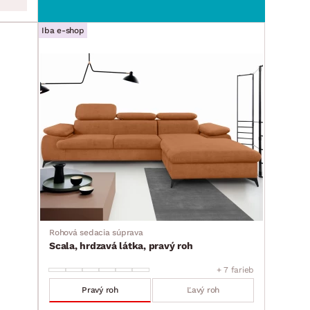
Iba e-shop
Rohová sedacia súprava
Scala, hrdzavá látka, pravý roh
+ 7 farieb
Pravý roh
Ľavý roh