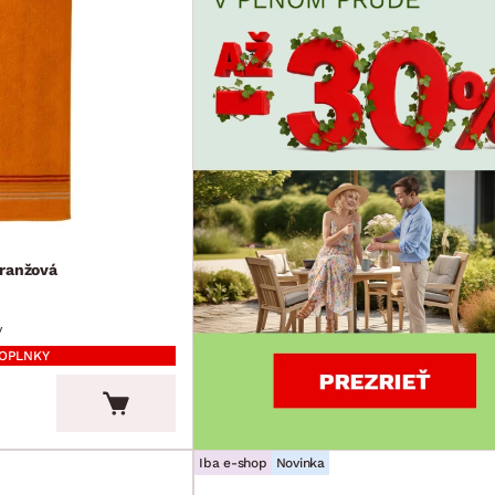
oranžová
v
DOPLNKY
Iba e-shop
Novinka