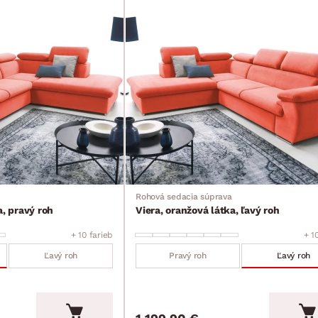
Rohová sedacia súprava
a, pravý roh
Viera, oranžová látka, ľavý roh
+ 10 farieb
+ 1
Ľavý roh
Pravý roh
Ľavý roh