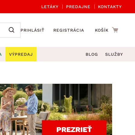
LETÁKY
PREDAJNE
KONTAKTY
PRIHLÁSIŤ
REGISTRÁCIA
KOŠÍK
A
VÝPREDAJ
BLOG
SLUŽBY
 A ORGANIZÁCIA
Záhradné sety
DROBNÉ BYTOVÉ DOPLNKY
úče
Kuchynské príslušenstvo
né stoličky a kreslá
ždniky
Kuchynské doplnky
áhradné lavice
viny
Kúpeľňové doplnky
Záhradné stoly
lečenie
Záhradné doplnky
hradné hojdačky
Zobrazit vše
áhradné lehátka