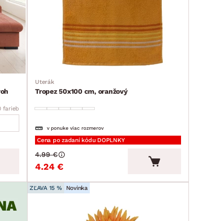
Uterák
roh
Tropez 50x100 cm, oranžový
0 farieb
v ponuke viac rozmerov
Cena po zadaní kódu DOPLNKY
4.99 €
4.24 €
ZĽAVA 15 %
Novinka