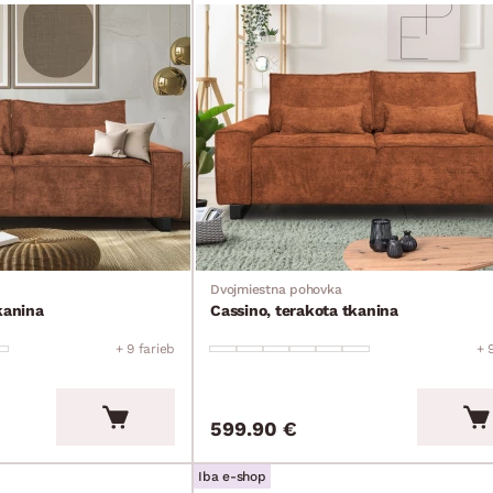
Dvojmiestna pohovka
kanina
Cassino, terakota tkanina
+ 9 farieb
+ 
599.90 €
Iba e-shop