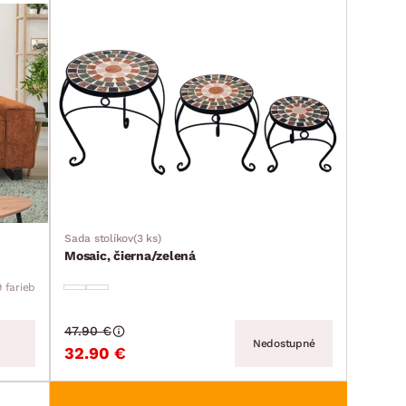
Sada stolíkov(3 ks)
Mosaic, čierna/zelená
9 farieb
47.90 €
Nedostupné
32.90 €