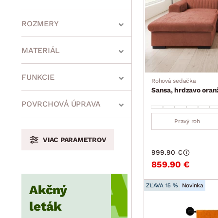
ROZMERY
MATERIÁL
min.
cm
max.
cm
FUNKCIE
Rohová sedačka
Sansa, hrdzavo oranž
POVRCHOVÁ ÚPRAVA
min.
cm
max.
cm
Pravý roh
VIAC PARAMETROV
999.90 €
min.
cm
max.
cm
859.90 €
ZĽAVA 15 %
Novinka
Akčný
leták
min.
cm
max.
cm