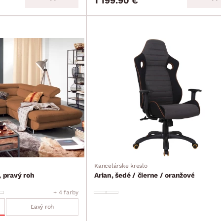
1 199.90 €
Kancelárske kreslo
, pravý roh
Arian, šedé / čierne / oranžové
+ 4 farby
Ľavý roh