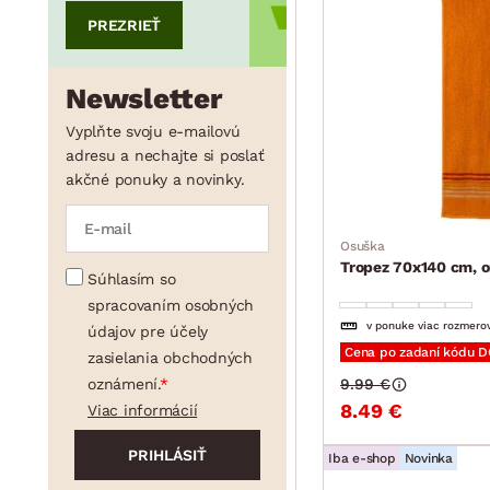
PREZRIEŤ
min.
cm
max.
cm
Newsletter
Vyplňte svoju e-mailovú
adresu a nechajte si poslať
min.
cm
max.
cm
akčné ponuky a novinky.
Osuška
Tropez 70x140 cm, 
Súhlasím so
spracovaním osobných
v ponuke viac rozmero
údajov pre účely
Cena po zadaní kódu 
zasielania obchodných
oznámení.
9.99 €
8.49 €
Viac informácií
Iba e-shop
Novinka