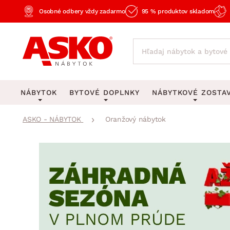
Osobné odbery vždy zadarmo
95 % produktov skladom
NÁBYTOK
BYTOVÉ DOPLNKY
NÁBYTKOVÉ ZOSTA
ASKO - NÁBYTOK
Oranžový nábytok
KOBERCE
OSVETLENIE
Obývacie zost
Veľké a stredné koberce
Stolové lampy a lampi
Spálňové zost
Behúne a malé koberce
Stropné osvetlenie
Kancelárske zos
Obývacia izba
Detské koberce
Lustre a závesné svieti
Kuchynské zost
Spálňa
Kúpeľňové predložky
Stojacie lampy
Detské zosta
Pracovňa a kancelária
Zobrazit vše
Zobrazit vše
Predsieňové zos