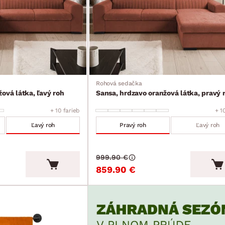
Rohová sedačka
ová látka, ľavý roh
Sansa, hrdzavo oranžová látka, pravý 
+ 10 farieb
+ 1
Ľavý roh
Pravý roh
Ľavý roh
999.90 €
859.90 €