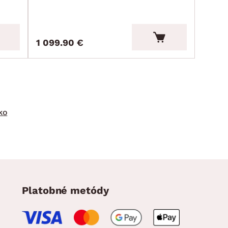
1 099.90 €
ko
Platobné metódy