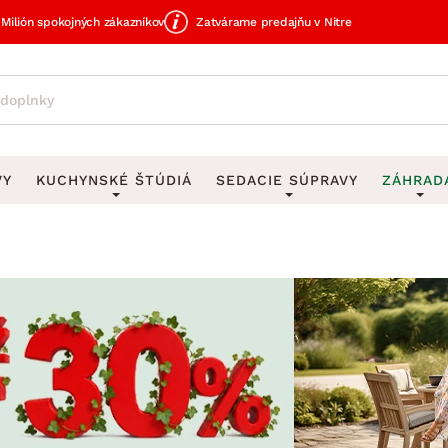
Milión spokojných zákazníkov
Zatvárame predajňu v Nitre
VY
KUCHYNSKÉ ŠTÚDIÁ
SEDACIE SÚPRAVY
ZÁHRAD
avy
DEKORÁCIE
Sedacie súpravy do U
UKLADANIE
čky
Obrazy
Vešiaky na kľ
avy
Rohové sedacie súpravy
Záhrad
Zrkadlá
Stojany na dá
tavy
Sedacie súpravy 3-2-1
Z
dlá
Hodiny
Stojany na no
avy
Sedacie súpravy na mieru
Vázy
Stojany na ob
vy
Zá
Zobrazit vše
Zobrazit vše
tavy
Z