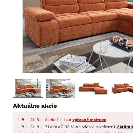
Jedáleň
BYTOVÝ TEXTIL
STOLOVANIE A VAR
Kúpeľňové zost
Detská izba
Prikrývky
Jedálenský servis
Jedálenské zos
Vankúše
Predsieň, šatník a chodba
Príbory
Záhradné zost
Koberce
Hrnce
Kuchyňa
Závesy a žalúzie
Panvice
Kúpeľňa
Zobrazit vše
Zobrazit vše
Záhrada
VEĽKÁ NOC
Domácnosť
Aktuálne akcie
1. 8. - 31. 8. - Akcia 1 + 1 na
vybrané matrace
.
1. 8. - 31. 8. - ZĽAVA AŽ 30 % na všetok sortiment
ZAHRA