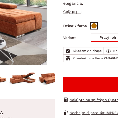
ENIE
DOMÁCE SPOTREBIČE
ZÁHRADNÉ 
elegancia.
avy
Zá
Celý popis
tavy
Z
avy
Dekor / farba
Pravý roh
Variant
Skladom v e-shope
Na 
K osobnému odberu ZADARMO
Nakúpte na splátky s Quat
DA
.
Nechajte si produkt IMPRE