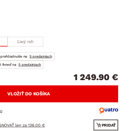
DOPLNKY
VIANOCE
hradné doplnky
ahradné zostavy
Ľavý roh
prehliadnutie na
5 predajniach
 ihneď na
5 predajniach
1 249.90 €
VLOŽIŤ DO KOŠÍKA
ro
GNOVAŤ len za 136.00 €
PRIDAŤ