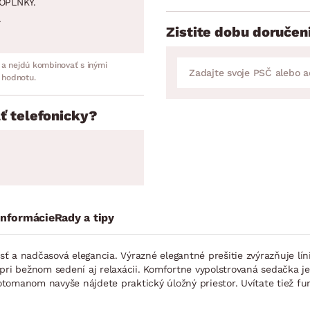
OPLNKY.
.
Zistite dobu doručen
 a nejdú kombinovať s inými
 hodnotu.
ť telefonicky?
informácie
Rady a tipy
ť a nadčasová elegancia. Výrazné elegantné prešitie zvýrazňuje lí
 pri bežnom sedení aj relaxácii. Komfortne vypolstrovaná sedačka 
tomanom navyše nájdete praktický úložný priestor. Uvítate tiež fu