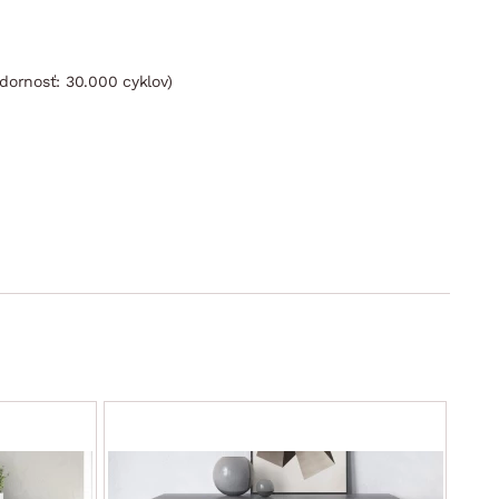
dornosť: 30.000 cyklov)
 komfortné opretie hornej časti chrbta/hlavy a vďaka
ZĽAVA