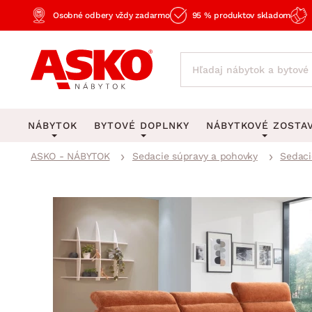
Osobné odbery vždy zadarmo
95 % produktov skladom
NÁBYTOK
BYTOVÉ DOPLNKY
NÁBYTKOVÉ ZOSTA
ASKO - NÁBYTOK
Sedacie súpravy a pohovky
Sedaci
KOBERCE
OSVETLENIE
Obývacie zost
Veľké a stredné koberce
Stolové lampy a lampi
Spálňové zost
Behúne a malé koberce
Stropné osvetlenie
Kancelárske zos
Obývacia izba
Detské koberce
Lustre a závesné svieti
Kuchynské zost
Spálňa
Kúpeľňové predložky
Stojacie lampy
Detské zosta
Pracovňa a kancelária
Zobrazit vše
Zobrazit vše
Predsieňové zos