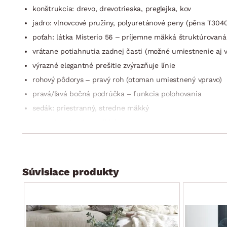
konštrukcia: drevo, drevotrieska, preglejka, kov
jadro: vlnovcové pružiny, polyuretánové peny (pěna T3040)
poťah: látka Misterio 56 – príjemne mäkká štruktúrovaná ž
vrátane potiahnutia zadnej časti (možné umiestnenie aj v
výrazné elegantné prešitie zvýrazňuje línie
rohový pôdorys – pravý roh (otoman umiestnený vpravo)
pravá/ľavá bočná podrúčka – funkcia polohovania
sedák: priestranný, stredne mäkký
operadlo: stredne mäkké
3× široká opierka chrbta v hornej časti operadla – s polo
možnosti nastavenia ich sklonu si tak môžete prispôsobiť 
celková výška – podľa polohy chrbtovej opierky: 86–100
Súvisiace produkty
výška sedu: 43 cm
hĺbka sedu: 63 cm
výška operadla – podľa polohy chrbtovej opierky: cca – c
predné nohy: kov, chrómový lesk, tvar valec/zadné nohy: p