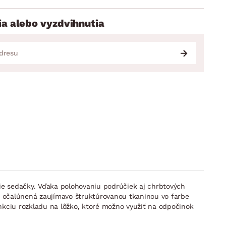
ia alebo vyzdvihnutia
nie sedačky. Vďaka polohovaniu podrúčiek aj chrbtových
je očalúnená zaujímavo štruktúrovanou tkaninou vo farbe
nkciu rozkladu na lôžko, ktoré možno využiť na odpočinok