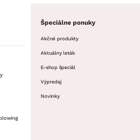
Špeciálne ponuky
Akčné produkty
Aktuálny leták
E-shop špeciál
y
Výpredaj
Novinky
blowing