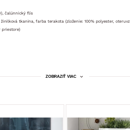
, čalúnnický flís
inilková tkanina, farba terakota (zloženie: 100% polyester, oteruvz
 priestore)
ZOBRAZIŤ VIAC
hovateľnou funkciou (nastavenie ľubovoľnej polohy, opierky zaistia
štýl sedenia podľa Vašej individuálnej potreby)
m
last, čierne