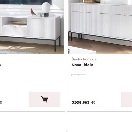
cm (výsuvný typ rozkladu, konštrukcia kov/drevo, na kolieskach pre
ukcia)
Široká komoda
a
Nova, biela
€
389.90 €