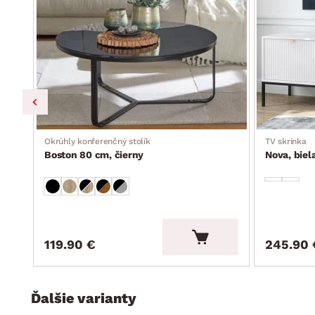
funkcia rozkladu na príležitostné lôžko: plocha 124×210 
potiahnutá látkou)
úložný priestor (pod otomanom, vyklápacia kovová konštr
moderný elegantný dizajn
dodávané v čiastočnom demonte
Okrúhly konferenčný stolík
TV skrinka
Boston 80 cm, čierny
Nova, biel
119.90 €
245.90 
Ďalšie varianty