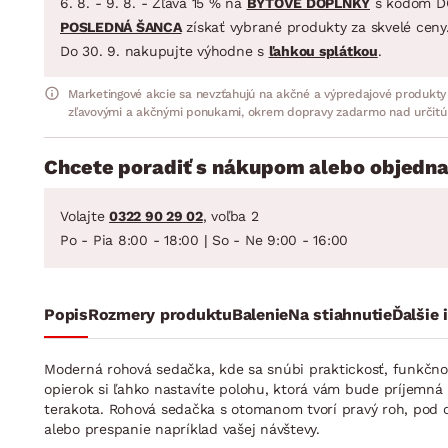
6. 8. - 9. 8. - Zľava 15 % na
BYTOVÉ DOPLNKY
s kódom D
POSLEDNÁ ŠANCA
získať vybrané produkty za skvelé ceny
Do 30. 9. nakupujte výhodne s
ľahkou splátkou
.
Marketingové akcie sa nevzťahujú na akčné a výpredajové produkty
zľavovými a akčnými ponukami, okrem dopravy zadarmo nad určitú
Chcete poradiť s nákupom alebo objedna
Volajte
0322 90 29 02
, voľba 2
Po - Pia 8:00 - 18:00 | So - Ne 9:00 - 16:00
Popis
Rozmery produktu
Balenie
Na stiahnutie
Ďalšie 
Moderná rohová sedačka, kde sa snúbi praktickosť, funkčnos
opierok si ľahko nastavíte polohu, ktorá vám bude príjemná
terakota. Rohová sedačka s otomanom tvorí pravý roh, pod o
alebo prespanie napríklad vašej návštevy.