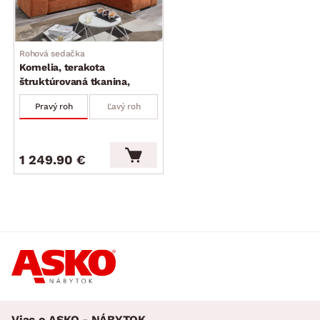
Rohová sedačka
Kornelia, terakota
štruktúrovaná tkanina,
pravý roh
Pravý roh
Ľavý roh
1 249.90 €
Viac o ASKO - NÁBYTOK