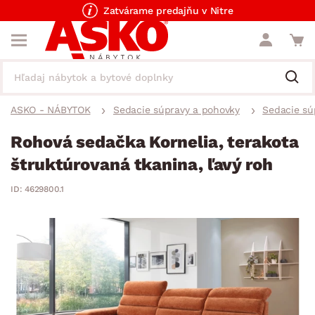
Zatvárame predajňu v Nitre
ASKO - NÁBYTOK
Sedacie súpravy a pohovky
Sedacie sú
Rohová sedačka Kornelia, terakota
štruktúrovaná tkanina, ľavý roh
ID: 4629800.1