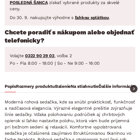
POSLEDNÁ ŠANCA
získať vybrané produkty za skvelé
ceny.
Do 30. 9. nakupujte výhodne s
ľahkou splátkou
.
Chcete poradiť s nákupom alebo objednať
telefonicky?
Volajte
0322 90 29 02
, voľba 2
Po - Pia 8:00 - 18:00 | So - Ne 9:00 - 16:00
Popis
Rozmery produktu
Balenie
Na stiahnutie
Ďalšie informácie
Ra
Moderná rohová sedačka, kde sa snúbi praktickosť, funkčnosť
a nadčasová elegancia. Výrazné elegantné prešitie zvýrazňuje
línie sedačky. Vďaka polohovaniu podrúčiek aj chrbtových
opierok si ľahko nastavíte polohu, ktorá vám bude príjemná
pri bežnom sedení aj relaxácii. Komfortne vypolstrovaná
sedačka je očalúnená zaujímavo štruktúrovanou tkaninou vo
farbe terakota. Rohová sedačka s otomanom tvorí ľavý roh,