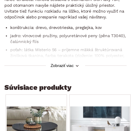
pod otomanom navyše nájdete praktický úložný priestor.
Uvítate tiež funkciu rozkladu na lôžko, ktoré možno využiť na
odpočinok alebo prespanie napríklad vašej návštevy.
konštrukcia: drevo, drevotrieska, preglejka, kov
jadro: vlnovcové pružiny, polyuretánové peny (pěna T3040),
čalúnnický flís
poťah: látka Misterio 56 – príjemne mäkká štruktúrovaná
žinilková tkanina, farba terakota (zloženie: 100% polyester,
oteruvzdornosť: 30.000 cyklov)
Zobraziť viac
vrátane potiahnutia zadnej časti (možné umiestnenie aj
v priestore)
výrazné elegantné prešitie zvýrazňuje línie
Súvisiace produkty
rohový pôdorys – ľavý roh (otoman umiestnený vľavo)
pravá/ľavá bočná podrúčka – funkcia polohovania
sedák: priestranný, stredne mäkký
operadlo: stredne mäkké
3× široká opierka chrbta v hornej časti operadla –
s polohovateľnou funkciou (nastavenie ľubovoľnej polohy,