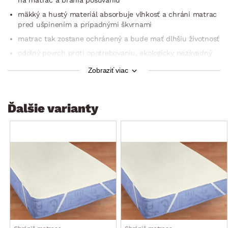
mäkký a hustý materiál absorbuje vlhkosť a chráni matrac
pred ušpinením a prípadnými škvrnami
matrac tak zostane ochránený a bude mať dlhšiu životnosť
odolný povrch proti opotrebovaniu, ekologicky nezávadný
jednoduchá údržba s možnosťou prania v práčke až na
Zobraziť viac
95 st. Celzia
možnosť sušiť v sušičke
Ďalšie varianty