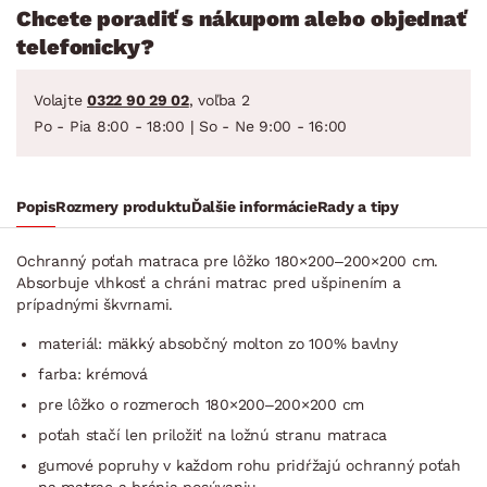
Chcete poradiť s nákupom alebo objednať
telefonicky?
Volajte
0322 90 29 02
, voľba 2
Po - Pia 8:00 - 18:00 | So - Ne 9:00 - 16:00
Popis
Rozmery produktu
Ďalšie informácie
Rady a tipy
Ochranný poťah matraca pre lôžko 180×200–200×200 cm.
Absorbuje vlhkosť a chráni matrac pred ušpinením a
prípadnými škvrnami.
materiál: mäkký absobčný molton zo 100% bavlny
farba: krémová
pre lôžko o rozmeroch 180×200–200×200 cm
poťah stačí len priložiť na ložnú stranu matraca
gumové popruhy v každom rohu pridŕžajú ochranný poťah
na matrac a bránia posúvaniu