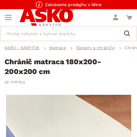
Zatvárame predajňu v Nitre
ASKO - NÁBYTOK
Matrace
Toppery a chrániče
Chrán
Chránič matraca 180x200-
200x200 cm
ID: 711770.2