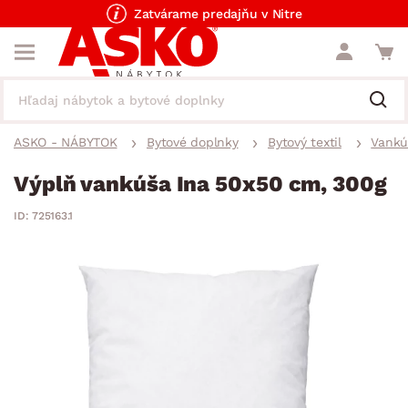
Zatvárame predajňu v Nitre
ASKO - NÁBYTOK
Bytové doplnky
Bytový textil
Vankú
Výplň vankúša Ina 50x50 cm, 300g
ID: 725163.1