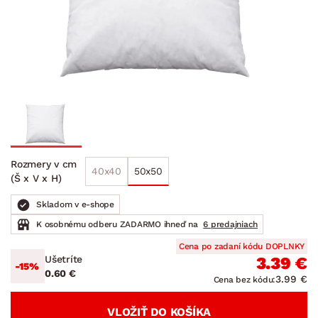
Rozmery v cm
40x40
50x50
(Š x V x H)
Skladom v e-shope
K osobnému odberu ZADARMO ihneď na
6 predajniach
Cena po zadaní kódu DOPLNKY
Ušetríte
3.39 €
-15%
0.60 €
3.99 €
Cena bez kódu:
VLOŽIŤ DO KOŠÍKA