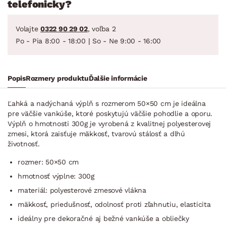
telefonicky?
Volajte
0322 90 29 02
, voľba 2
Po - Pia 8:00 - 18:00 | So - Ne 9:00 - 16:00
Popis
Rozmery produktu
Ďalšie informácie
Ľahká a nadýchaná výplň s rozmerom 50×50 cm je ideálna
pre väčšie vankúše, ktoré poskytujú väčšie pohodlie a oporu.
Výplň o hmotnosti 300g je vyrobená z kvalitnej polyesterovej
zmesi, ktorá zaisťuje mäkkosť, tvarovú stálosť a dlhú
životnosť.
rozmer: 50×50 cm
hmotnosť výplne: 300g
materiál: polyesterové zmesové vlákna
mäkkosť, priedušnosť, odolnosť proti zľahnutiu, elasticita
ideálny pre dekoračné aj bežné vankúše a obliečky