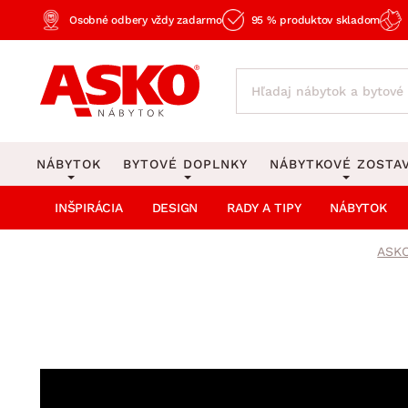
Osobné odbery vždy zadarmo
95 % produktov skladom
NÁBYTOK
BYTOVÉ DOPLNKY
NÁBYTKOVÉ ZOSTA
INŠPIRÁCIA
DESIGN
RADY A TIPY
NÁBYTOK
KOBERCE
OSVETLENIE
Obývacie zost
Veľké a stredné koberce
Stolové lampy a lampi
ASKO
Spálňové zost
Behúne a malé koberce
Stropné osvetlenie
Kancelárske zos
Obývacia izba
Detské koberce
Lustre a závesné svieti
Kuchynské zost
Spálňa
Kúpeľňové predložky
Stojacie lampy
Detské zosta
Pracovňa a kancelária
Zobrazit vše
Zobrazit vše
Predsieňové zos