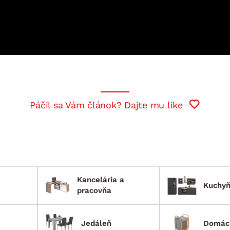
ENIE
DOMÁCE SPOTREBIČE
ZÁHRADNÉ 
avy
Zá
tavy
Z
avy
Páčil sa Vám článok? Dajte mu like
Kancelária a
Kuchy
pracovňa
Jedáleň
Domác