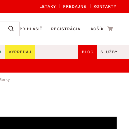
LETÁKY
PREDAJNE
KONTAKTY
PRIHLÁSIŤ
REGISTRÁCIA
KOŠÍK
A
VÝPREDAJ
BLOG
SLUŽBY
 A ORGANIZÁCIA
Záhradné sety
DROBNÉ BYTOVÉ DOPLNKY
Berky
úče
Kuchynské príslušenstvo
né stoličky a kreslá
ždniky
Kuchynské doplnky
áhradné lavice
viny
Kúpeľňové doplnky
Záhradné stoly
lečenie
Záhradné doplnky
hradné hojdačky
Zobrazit vše
áhradné lehátka