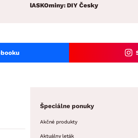
lASKOminy: DIY Česky
ebooku
Špeciálne ponuky
Akčné produkty
Aktuálny leták