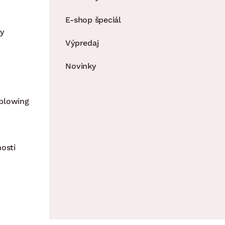
E-shop špeciál
y
Výpredaj
Novinky
blowing
nosti