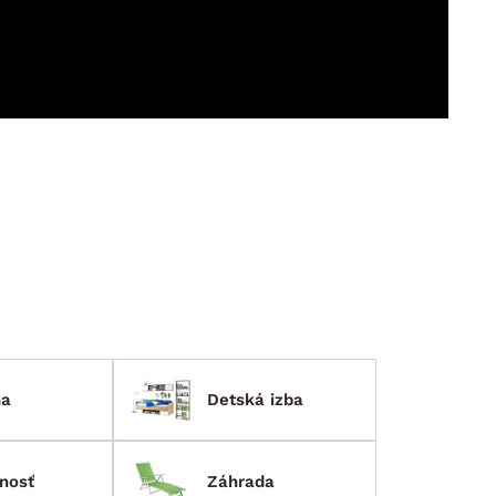
DOPLNKY
VIANOCE
hradné doplnky
ahradné zostavy
ňa
Detská izba
nosť
Záhrada