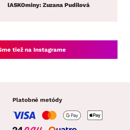
lASKOminy: Zuzana Pudilová
Sme tiež na Instagrame
Platobné metódy