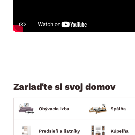
Jedáleň
BYTOVÝ TEXTIL
STOLOVANIE A VAR
Kúpeľňové zost
Detská izba
Prikrývky
Jedálenský servis
Jedálenské zos
Vankúše
Predsieň, šatník a chodba
Príbory
Záhradné zost
Koberce
Hrnce
Kuchyňa
Závesy a žalúzie
Panvice
Kúpeľňa
Zobrazit vše
Zobrazit vše
Záhrada
VEĽKÁ NOC
Domácnosť
Zariaďte si svoj domov
Obývacia izba
Spálňa
Predsieň a šatníky
Kúpeľňa