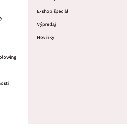
E-shop špeciál
y
Výpredaj
Novinky
blowing
nosti