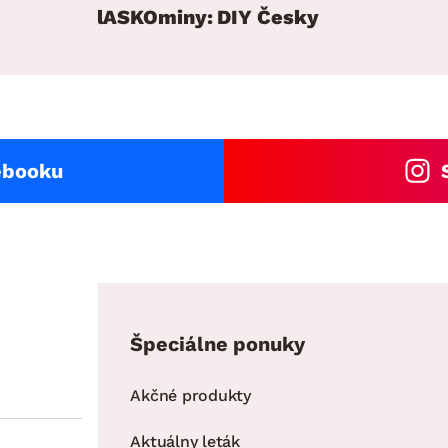
lASKOminy: DIY Česky
ebooku
Špeciálne ponuky
Akčné produkty
Aktuálny leták