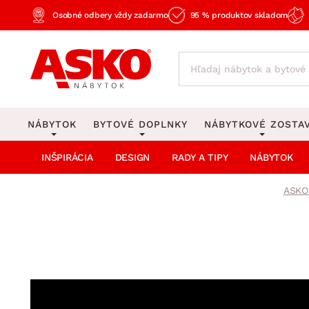
Osobné odbery vždy zadarmo
95 % produktov skladom
NÁBYTOK
BYTOVÉ DOPLNKY
NÁBYTKOVÉ ZOSTA
INŠPIRÁCIA
DESIGN
RADY A TIPY
NÁBYTOK
KOBERCE
OSVETLENIE
Obývacie zost
Veľké a stredné koberce
Stolové lampy a lampi
ASKO
Spálňové zost
Behúne a malé koberce
Stropné osvetlenie
Kancelárske zos
Obývacia izba
Detské koberce
Lustre a závesné svieti
Kuchynské zost
Spálňa
Kúpeľňové predložky
Stojacie lampy
Detské zosta
Pracovňa a kancelária
Zobrazit vše
Zobrazit vše
Predsieňové zos