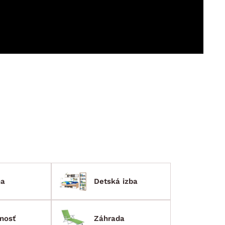
DOPLNKY
VIANOCE
hradné doplnky
ahradné zostavy
ňa
Detská izba
nosť
Záhrada