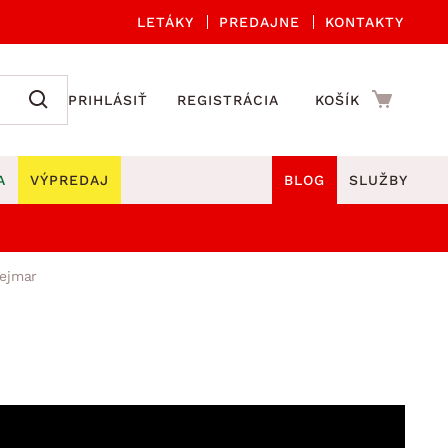
LETÁKY
PREDAJNE
KONTAKTY
PRIHLÁSIŤ
REGISTRÁCIA
KOŠÍK
A
VÝPREDAJ
BLOG
SLUŽBY
 A ORGANIZÁCIA
Záhradné sety
DROBNÉ BYTOVÉ DOPLNKY
lejmar
úče
Kuchynské príslušenstvo
né stoličky a kreslá
ždniky
Kuchynské doplnky
áhradné lavice
viny
Kúpeľňové doplnky
Záhradné stoly
lečenie
Záhradné doplnky
hradné hojdačky
Zobrazit vše
áhradné lehátka