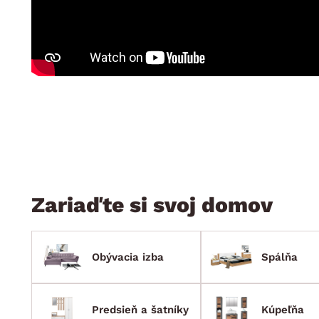
Jedáleň
BYTOVÝ TEXTIL
STOLOVANIE A VAR
Kúpeľňové zost
Detská izba
Prikrývky
Jedálenský servis
Jedálenské zos
Vankúše
Predsieň, šatník a chodba
Príbory
Záhradné zost
Koberce
Hrnce
Kuchyňa
Závesy a žalúzie
Panvice
Kúpeľňa
Zobrazit vše
Zobrazit vše
Záhrada
VEĽKÁ NOC
Domácnosť
Zariaďte si svoj domov
Obývacia izba
Spálňa
Predsieň a šatníky
Kúpeľňa