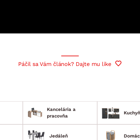
ENIE
DOMÁCE SPOTREBIČE
ZÁHRADNÉ 
avy
Zá
tavy
Z
avy
Páčil sa Vám článok? Dajte mu like
Kancelária a
Kuchy
pracovňa
Jedáleň
Domác