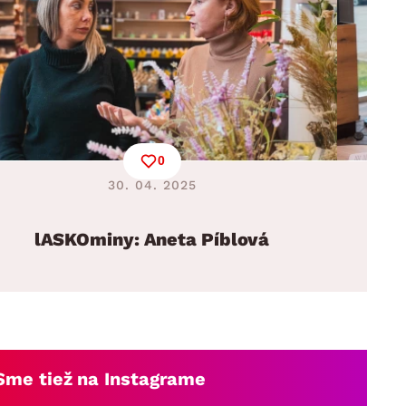
0
30. 04. 2025
lASKOminy: Aneta Píblová
Sme tiež na Instagrame