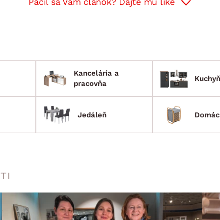
Páčil sa Vám článok? Dajte mu like
Kancelária a
Kuchy
pracovňa
Jedáleň
Domác
TI