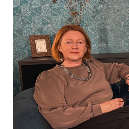
Jedáleň
BYTOVÝ TEXTIL
STOLOVANIE A VAR
Kúpeľňové zost
Detská izba
Prikrývky
Jedálenský servis
Jedálenské zos
Vankúše
Predsieň, šatník a chodba
Príbory
Záhradné zost
Koberce
Hrnce
Kuchyňa
Závesy a žalúzie
Panvice
Kúpeľňa
Zobrazit vše
Zobrazit vše
Záhrada
VEĽKÁ NOC
Domácnosť