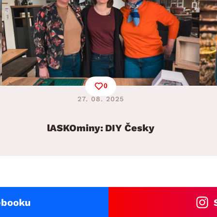
0
27. 08. 2025
lASKOminy: DIY Česky
ebooku