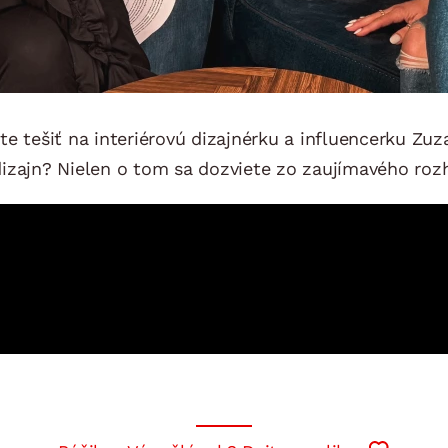
e tešiť na interiérovú dizajnérku a influencerku Zuza
dizajn? Nielen o tom sa dozviete zo zaujímavého roz