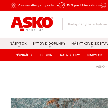
Osobné odbery vždy zadarmo
95 % produktov skladom
NÁBYTOK
BYTOVÉ DOPLNKY
NÁBYTKOVÉ ZOSTA
INŠPIRÁCIA
DESIGN
RADY A TIPY
NÁBYTOK
KOBERCE
OSVETLENIE
Obývacie zost
Veľké a stredné koberce
Stolové lampy a lampi
ASKO -
Spálňové zost
Behúne a malé koberce
Stropné osvetlenie
Kancelárske zos
Obývacia izba
Detské koberce
Lustre a závesné svieti
Kuchynské zost
Spálňa
Kúpeľňové predložky
Stojacie lampy
Detské zosta
Pracovňa a kancelária
Zobrazit vše
Zobrazit vše
Predsieňové zos