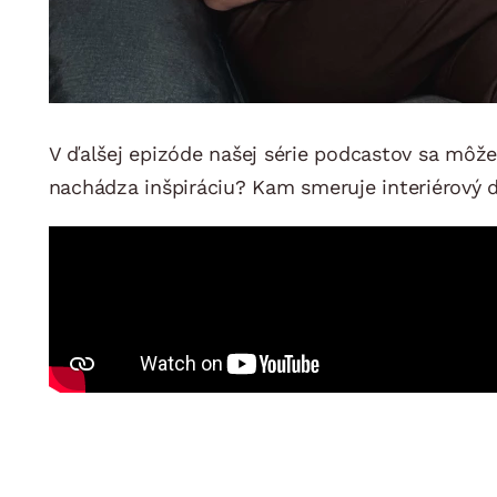
V ďalšej epizóde našej série podcastov sa môžet
nachádza inšpiráciu? Kam smeruje interiérový 