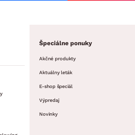
Špeciálne ponuky
Akčné produkty
Aktuálny leták
E-shop špeciál
y
Výpredaj
Novinky