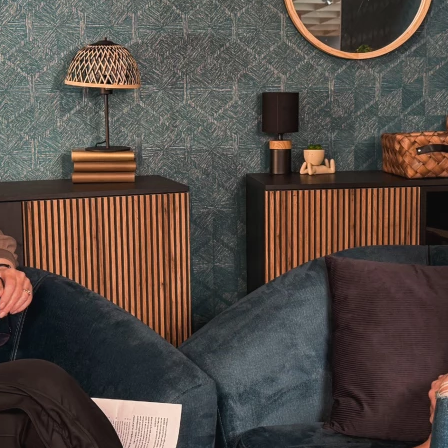
ENIE
DOMÁCE SPOTREBIČE
ZÁHRADNÉ 
avy
Zá
tavy
Z
avy