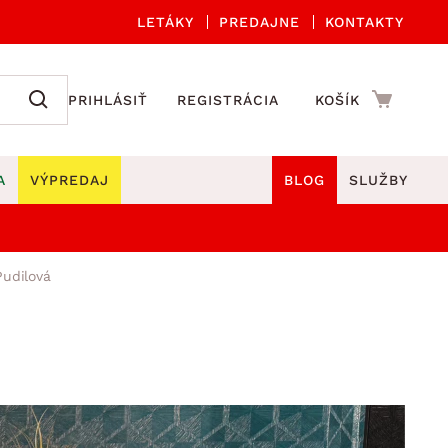
LETÁKY
PREDAJNE
KONTAKTY
PRIHLÁSIŤ
REGISTRÁCIA
KOŠÍK
A
VÝPREDAJ
BLOG
SLUŽBY
 A ORGANIZÁCIA
Záhradné sety
DROBNÉ BYTOVÉ DOPLNKY
udilová
úče
Kuchynské príslušenstvo
né stoličky a kreslá
ždniky
Kuchynské doplnky
áhradné lavice
viny
Kúpeľňové doplnky
Záhradné stoly
lečenie
Záhradné doplnky
hradné hojdačky
Zobrazit vše
áhradné lehátka