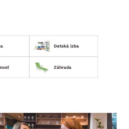
ňa
Detská izba
nosť
Záhrada