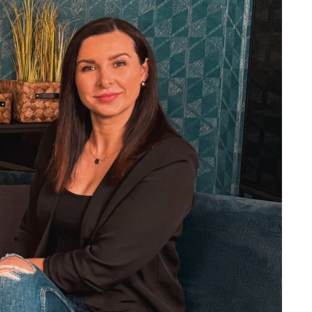
DOPLNKY
VIANOCE
hradné doplnky
ahradné zostavy