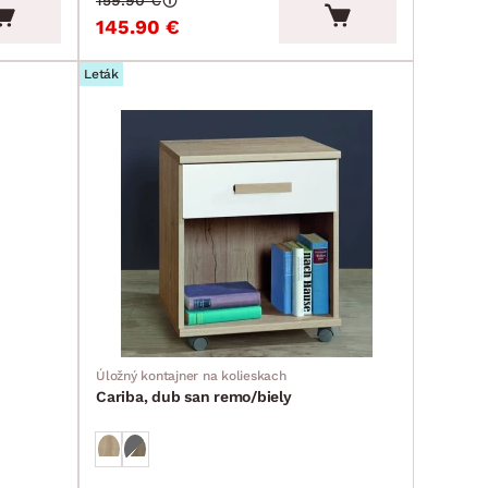
159.90 €
145.90 €
Leták
Úložný kontajner na kolieskach
Cariba, dub san remo/biely