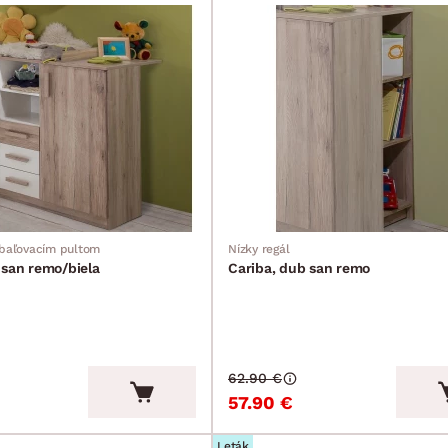
baľovacím pultom
Nízky regál
 san remo/biela
Cariba, dub san remo
62.90 €
57.90 €
Leták