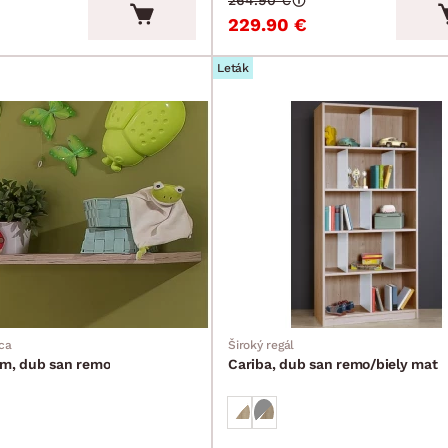
264.90 €
229.90 €
Leták
ca
Široký regál
cm, dub san remo
Cariba, dub san remo/biely mat