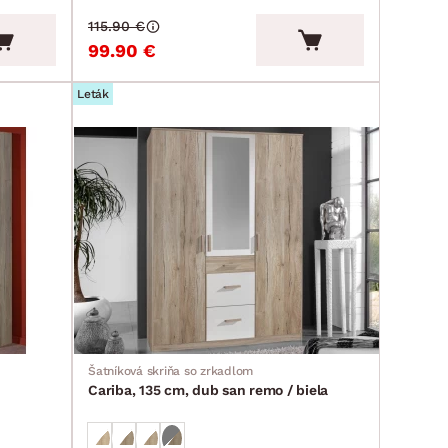
115.90 €
99.90 €
Leták
Šatníková skriňa so zrkadlom
Cariba, 135 cm, dub san remo / biela