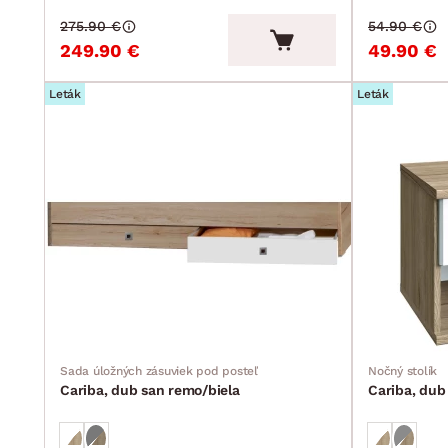
275.90 €
54.90 €
249.90 €
49.90 €
Leták
Leták
Sada úložných zásuviek pod posteľ
Nočný stolík
Cariba, dub san remo/biela
Cariba, dub