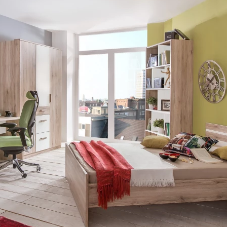
ENIE
DOMÁCE SPOTREBIČE
ZÁHRADNÉ 
avy
Zá
tavy
Z
avy