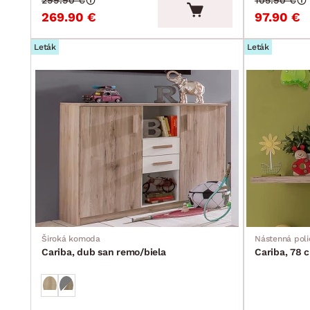
299.90 €
105.90 €
269.90 €
97.90 €
Leták
Leták
Široká komoda
Nástenná poli
Cariba, dub san remo/biela
Cariba, 78 