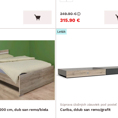
349.90 €
315.90 €
Leták
Súprava úložných zásuviek pod posteľ
200 cm, dub san remo/biela
Cariba, ddub san remo/grafit