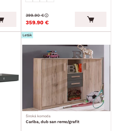
399.90 €
359.90 €
Leták
Široká komoda
Cariba, dub san remo/grafit