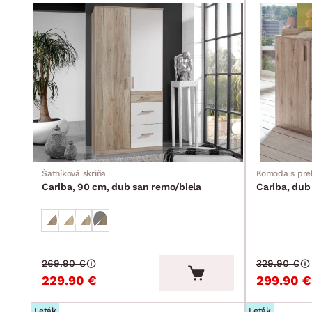
Šatníková skriňa
Komoda s pre
Cariba, 90 cm, dub san remo/biela
Cariba, dub
269.90 €
329.90 €
229.90 €
299.90 €
Leták
Leták