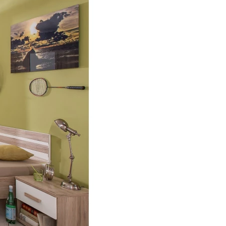
DOPLNKY
VIANOCE
hradné doplnky
ahradné zostavy