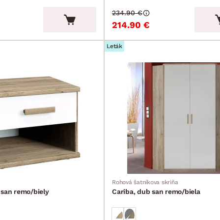
234.90 €
214.90 €
Leták
Rohová šatníkova skriňa
 san remo/biely
Cariba, dub san remo/biela