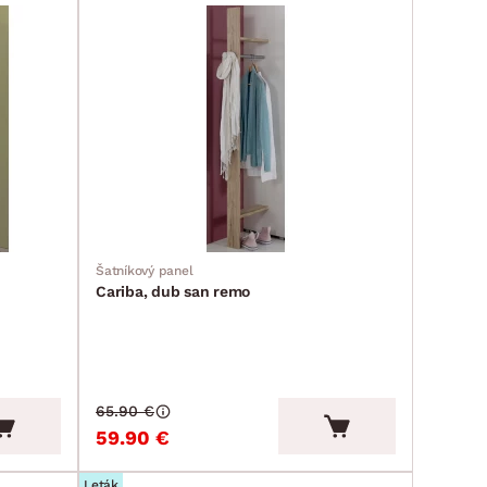
Šatníkový panel
Cariba, dub san remo
65.90 €
59.90 €
Leták