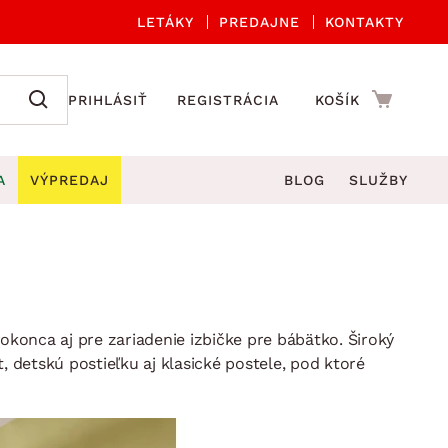
LETÁKY
PREDAJNE
KONTAKTY
PRIHLÁSIŤ
REGISTRÁCIA
KOŠÍK
A
VÝPREDAJ
BLOG
SLUŽBY
 A ORGANIZÁCIA
Záhradné sety
DROBNÉ BYTOVÉ DOPLNKY
úče
Kuchynské príslušenstvo
né stoličky a kreslá
ždniky
Kuchynské doplnky
áhradné lavice
okonca aj pre zariadenie izbičke pre bábätko. Široký
viny
Kúpeľňové doplnky
Záhradné stoly
, detskú postieľku aj klasické postele, pod ktoré
lečenie
Záhradné doplnky
hradné hojdačky
Zobrazit vše
áhradné lehátka