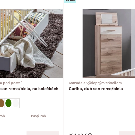
a pod posteľ
Komoda s výklopným zrkadlom
 san remo/biela, na kolečkách
Cariba, dub san remo/biela
roh
Ľavý roh