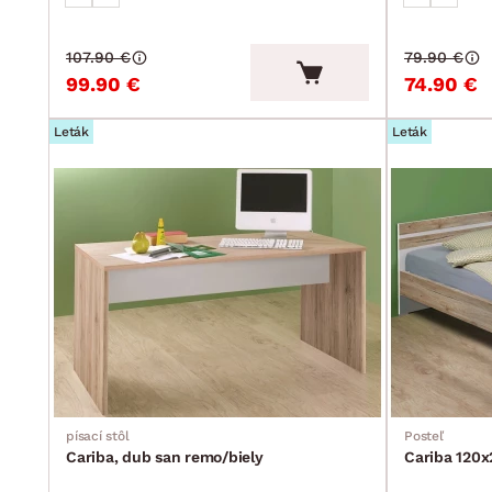
107.90 €
79.90 €
99.90 €
74.90 €
Leták
Leták
písací stôl
Posteľ
Cariba, dub san remo/biely
Cariba 120x