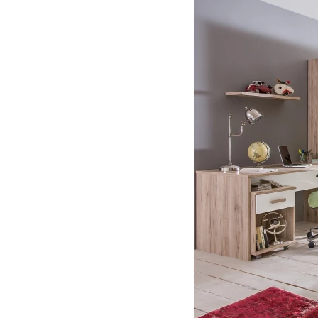
Jedáleň
BYTOVÝ TEXTIL
STOLOVANIE A VAR
Kúpeľňové zost
Detská izba
Prikrývky
Jedálenský servis
Jedálenské zos
Vankúše
Predsieň, šatník a chodba
Príbory
Záhradné zost
Koberce
Hrnce
Kuchyňa
Závesy a žalúzie
Panvice
Kúpeľňa
Zobrazit vše
Zobrazit vše
Záhrada
VEĽKÁ NOC
Domácnosť