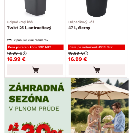
Odpadkový kôš
Odpadkový kôš
Twist 25 l, antracitový
47 l, čierny
v ponuke viac rozmerov
Cena po zadaní kódu DOPLNKY
Cena po zadaní kódu DOPLNKY
19.99 €
19.99 €
16.99 €
16.99 €