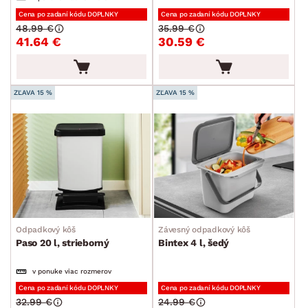
Stojany na noviny
Cena po zadaní kódu DOPLNKY
Cena po zadaní kódu DOPLNKY
48.99 €
35.99 €
Úložné boxy a košíky
41.64 €
30.59 €
Stojany na oblečenie
Upratovanie a pranie
ZĽAVA 15 %
ZĽAVA 15 %
Drobné bytové doplnky
Vianoce
Veľká noc
Sedacie súpravy a pohovky
Zostavy a steny
Drobný nábytok
Spotrebiče
FARBA
Odpadkový kôš
Závesný odpadkový kôš
Paso 20 l, strieborný
Bintex 4 l, šedý
v ponuke viac rozmerov
ROZMERY
Cena po zadaní kódu DOPLNKY
Cena po zadaní kódu DOPLNKY
32.99 €
24.99 €