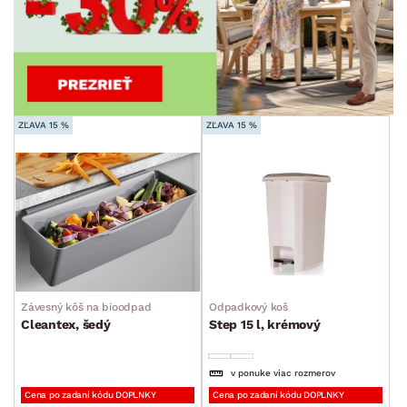
ZĽAVA 15 %
ZĽAVA 15 %
Závesný kôš na bioodpad
Odpadkový koš
Cleantex, šedý
Step 15 l, krémový
v ponuke viac rozmerov
Cena po zadaní kódu DOPLNKY
Cena po zadaní kódu DOPLNKY