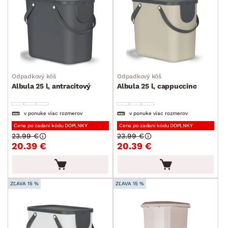
Odpadkový kôš
Odpadkový kôš
Albula 25 l, antracitový
Albula 25 l, cappuccino
v ponuke viac rozmerov
v ponuke viac rozmerov
Cena po zadaní kódu DOPLNKY
Cena po zadaní kódu DOPLNKY
23.99 €
23.99 €
20.39 €
20.39 €
ZĽAVA 15 %
ZĽAVA 15 %