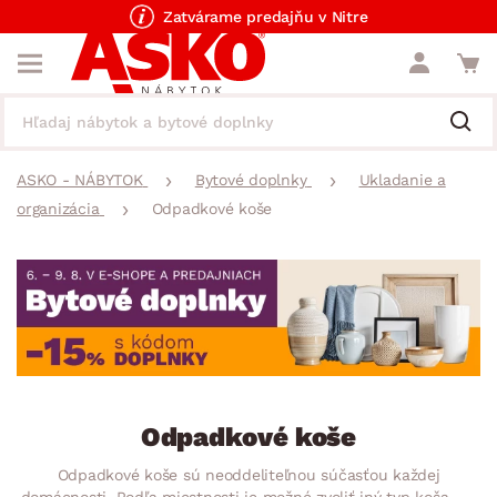
Zatvárame predajňu v Nitre
ASKO - NÁBYTOK
Bytové doplnky
Ukladanie a
organizácia
Odpadkové koše
Odpadkové koše
Odpadkové koše sú neoddeliteľnou súčasťou každej
domácnosti. Podľa miestnosti je možné zvoliť iný typ koša, do