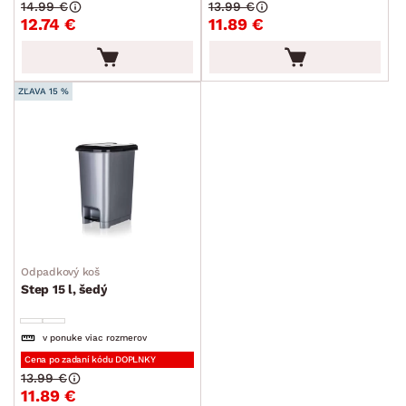
14.99 €
13.99 €
12.74 €
11.89 €
ZĽAVA 15 %
Odpadkový koš
Step 15 l, šedý
v ponuke viac rozmerov
Cena po zadaní kódu DOPLNKY
13.99 €
11.89 €