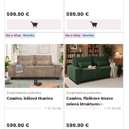
599.90 €
599.90 €
ROZMERY
Iba e-shop
Novinka
Iba e-shop
Novinka
MATERIÁL
min.
cm
max.
cm
FUNKCIE
min.
cm
max.
cm
ŠTÝL
min.
cm
max.
cm
MIESTNOSŤ
Dvojmiestna pohovka
Dvojmiestna pohovka
min.
cm
max.
cm
Cassino, béžová tkanina
Cassino, fľaškovo tmavo
zelená štrukturovaná látka
ZNAČKA
+ 10 farieb
+ 10 farieb
min.
cm
max.
cm
PET FRIENDLY
599.90 €
599.90 €