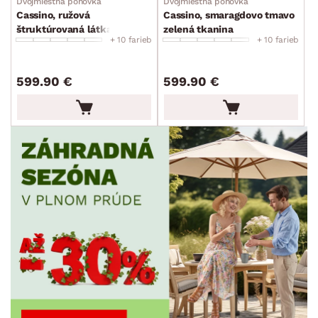
Dvojmiestna pohovka
Dvojmiestna pohovka
Cassino, ružová
Cassino, smaragdovo tmavo
štruktúrovaná látka
zelená tkanina
+ 10 farieb
+ 10 farieb
599.90 €
599.90 €