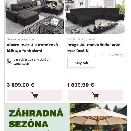
Sedacia súprava
Sedacia súprava
Alvaro, tvar U, antracitová
Braga 3A, tmavo šedá látka,
látka, s funkciami
tvar ľavé U
+ 2 farby
v predajniach aj v ďalších
Ľavý roh
variantoch
3 899.90 €
1 899.90 €