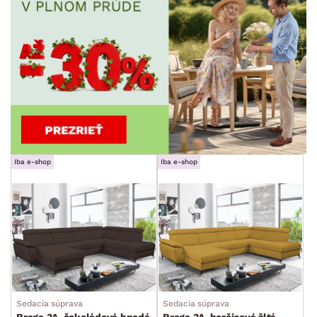
Iba e-shop
Iba e-shop
Sedacia súprava
Sedacia súprava
Braga 3A, čokoládová hnedá
Braga 3A, horčicová žltá