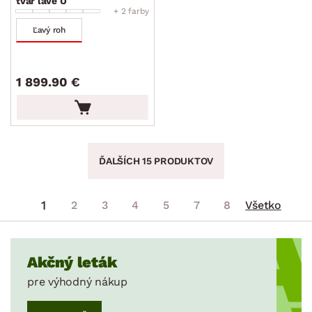
tvar ľavé U
+ 2 farby
Ľavý roh
1 899.90 €
ĎALŠÍCH 15 PRODUKTOV
1
2
3
4
5
7
8
Všetko
Akčný leták
pre výhodný nákup