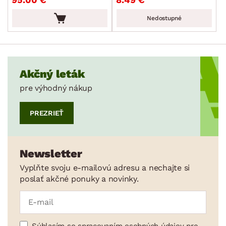
min.
cm
max.
cm
Nedostupné
ŠTÝL
MIESTNOSŤ
Akčný leták
SKLADOVOSŤ
pre výhodný nákup
PREZRIEŤ
Newsletter
Vyplňte svoju e-mailovú adresu a nechajte si
poslať akčné ponuky a novinky.
Súhlasím so spracovaním osobných údajov pre