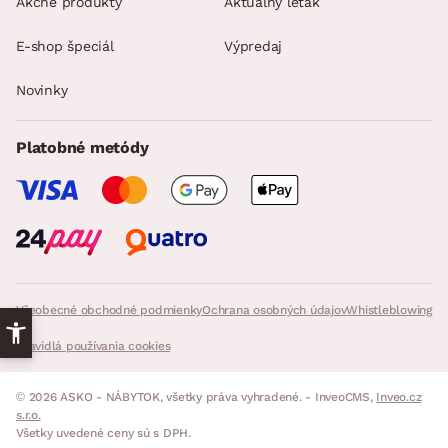
Akčné produkty
Aktuálny leták
E-shop špeciál
Výpredaj
Novinky
Platobné metódy
Všeobecné obchodné podmienky
Ochrana osobných údajov
Whistleblowing
Pravidlá používania cookies
© 2026 ASKO - NÁBYTOK, všetky práva vyhradené. - InveoCMS,
Inveo.cz
s.r.o.
Všetky uvedené ceny sú s DPH.