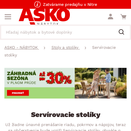
Zatvárame predajňu v Nitre
ASKO - NÁBYTOK
Stoly a stolíky
Servírovacie
stolíky
Servírovacie stolíky
Už žiadne únavné prenášanie riadu, pokrmov a nápojov, teraz
sa občerstvenie bude voziť! Servírovacie stolíky, obvykle na