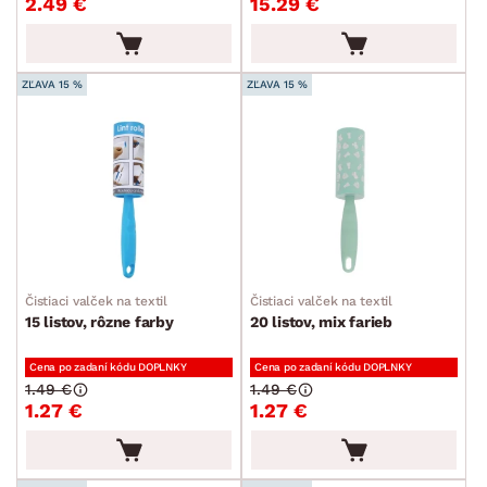
2.49 €
15.29 €
ZĽAVA 15 %
ZĽAVA 15 %
Čistiaci valček na textil
Čistiaci valček na textil
15 listov, rôzne farby
20 listov, mix farieb
Cena po zadaní kódu DOPLNKY
Cena po zadaní kódu DOPLNKY
1.49 €
1.49 €
1.27 €
1.27 €