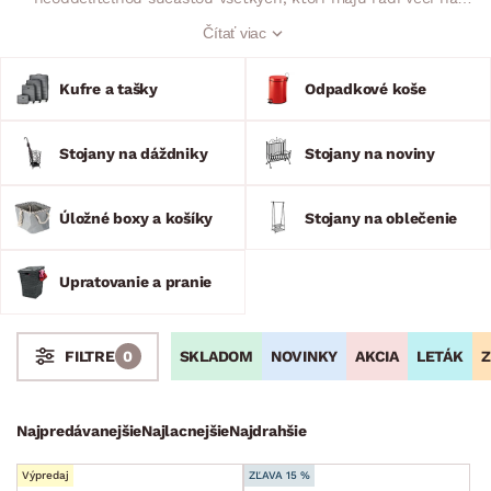
svojom mieste. Priestranný kufor či tašku na kolieskach
Čítať viac
oceníte pri cestovaní a nákupe. Na to, aby bolo všetko čisté
pomôžu upratovacie pomôcky, sušiaky a prací pomocníci.
U nás si tiež vyberiete z najrôznejších odpadkových košov
Kufre a tašky
Odpadkové koše
všetkých veľkostí.
Stojany na dáždniky
Stojany na noviny
Úložné boxy a košíky
Stojany na oblečenie
Upratovanie a pranie
SKLADOM
NOVINKY
AKCIA
LETÁK
Z
FILTRE
0
Stoly a stolíky
Kreslá a sedenia
Stoličky a lavice
Postele
Šatníkové skrine
Rošty
Matrace
Komody, skrinky a vitríny
Bytové doplnky
Najpredávanejšie
Najlacnejšie
Najdrahšie
Bytový textil
Výpredaj
ZĽAVA 15 %
Dekorácie