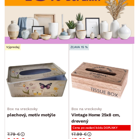
ŠTÝL
min.
cm
max.
cm
MIESTNOSŤ
ZNAČKA
Výpredaj
ZĽAVA 15 %
SKLADOVOSŤ
Box na vreckovky
Box na vreckovky
plechový, motív motýle
Vintage Home 25x8 cm,
drevený
Cena po zadaní kódu DOPLNKY
7.79 €
17.99 €