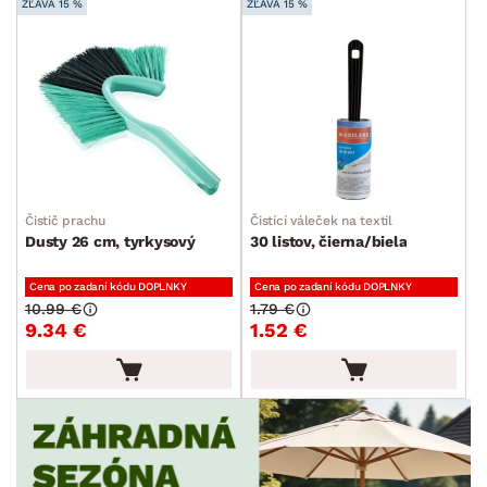
ZĽAVA 15 %
ZĽAVA 15 %
Čistič prachu
Čistící váleček na textil
Dusty 26 cm, tyrkysový
30 listov, čierna/biela
Cena po zadaní kódu DOPLNKY
Cena po zadaní kódu DOPLNKY
10.99 €
1.79 €
9.34 €
1.52 €