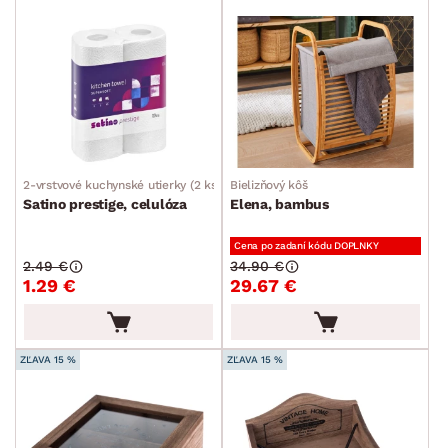
Stolovanie a varenie
Záhradné doplnky
Osvetlenie
Ukladanie a organizácia
Kufre a tašky
2-vrstvové kuchynské utierky (2 ks)
Bielizňový kôš
Odpadkové koše
Satino prestige, celulóza
Elena, bambus
Stojany na dáždniky
Cena po zadaní kódu DOPLNKY
Stojany na noviny
2.49 €
34.90 €
1.29 €
29.67 €
Úložné boxy a košíky
Stojany na oblečenie
Upratovanie a pranie
ZĽAVA 15 %
ZĽAVA 15 %
Drobné bytové doplnky
Vianoce