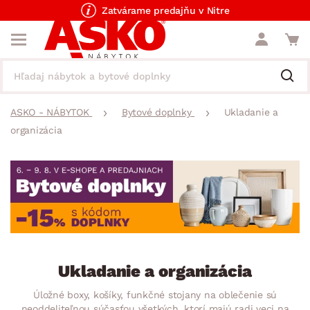
Zatvárame predajňu v Nitre
ASKO - NÁBYTOK
Bytové doplnky
Ukladanie a
organizácia
Ukladanie a organizácia
Úložné boxy, košíky, funkčné stojany na oblečenie sú
neoddeliteľnou súčasťou všetkých, ktorí majú radi veci na