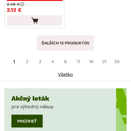
2.49 €
2.12 €
ĎALŠÍCH 15 PRODUKTOV
1
2
3
4
6
11
16
21
25
Všetko
Akčný leták
pre výhodný nákup
PREZRIEŤ