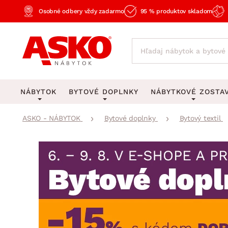
Osobné odbery vždy zadarmo
95 % produktov skladom
NÁBYTOK
BYTOVÉ DOPLNKY
NÁBYTKOVÉ ZOSTA
ASKO - NÁBYTOK
Bytové doplnky
Bytový textil
KOBERCE
OSVETLENIE
Obývacie zost
Veľké a stredné koberce
Stolové lampy a lampi
Spálňové zost
Behúne a malé koberce
Stropné osvetlenie
Kancelárske zos
Obývacia izba
Detské koberce
Lustre a závesné svieti
Kuchynské zost
Spálňa
Kúpeľňové predložky
Stojacie lampy
Detské zosta
Pracovňa a kancelária
Zobrazit vše
Zobrazit vše
Predsieňové zos