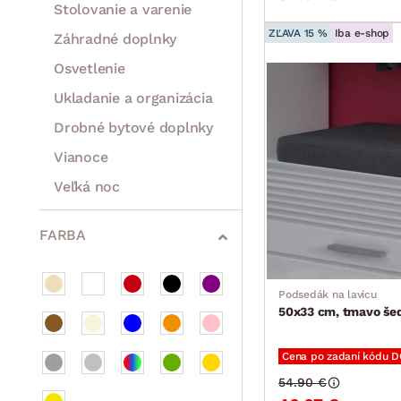
Stolovanie a varenie
ZĽAVA 15 %
Iba e-shop
Záhradné doplnky
Osvetlenie
Ukladanie a organizácia
Drobné bytové doplnky
Vianoce
Veľká noc
Sedacie súpravy a pohovky
Zostavy a steny
Drobný nábytok
Spotrebiče
FARBA
Podsedák na lavicu
50x33 cm, tmavo šed
Cena po zadaní kódu 
54.90 €