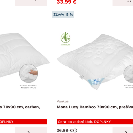
33.99 €
ZĽAVA 15 %
Vankúš
s 70x90 cm, carbon,
Mona Lucy Bamboo 70x90 cm, prešív
DOPLNKY
Cena po zadaní kódu DOPLNKY
36.99 €