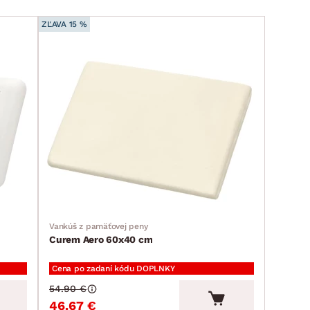
ZĽAVA 15 %
Vankúš z pamäťovej peny
Curem Aero 60x40 cm
Cena po zadaní kódu DOPLNKY
54.90 €
46.67 €