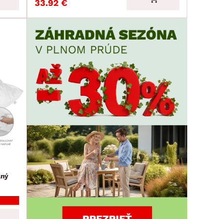
33.92 €
aný