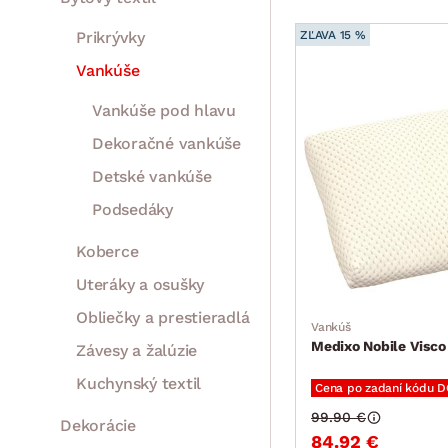
Prikrývky
ZĽAVA 15 %
Vankúše
Vankúše pod hlavu
Dekoračné vankúše
Detské vankúše
Podsedáky
Koberce
Uteráky a osušky
Obliečky a prestieradlá
Vankúš
Medixo Nobile Visc
Závesy a žalúzie
Kuchynský textil
Cena po zadaní kódu 
99.90 €
Dekorácie
84.92 €