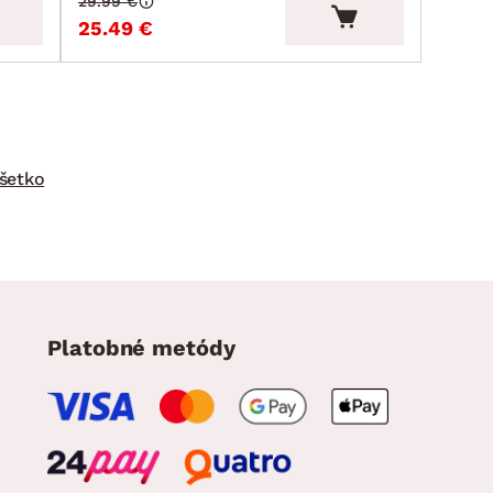
29.99 €
25.49 €
šetko
Platobné metódy