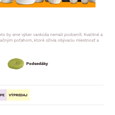
DOPLNKY
VIANOCE
hradné doplnky
ahradné zostavy
eto by sme výber vankúša nemali podceniť. Kvalitné a
ačným poťahom, ktoré oživia obývaciu miestnosť a
Podsedáky
OPE
VÝPREDAJ