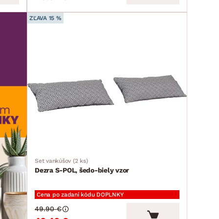
ZĽAVA 15 %
Set vankúšov (2 ks)
Dezra S-POL, šedo-biely vzor
Cena po zadaní kódu DOPLNKY
49.90 €