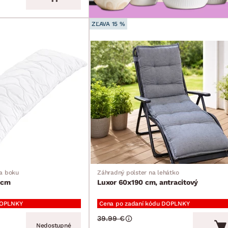
ZĽAVA 15 %
na boku
Záhradný polster na lehátko
 cm
Luxor 60x190 cm, antracitový
DOPLNKY
Cena po zadaní kódu DOPLNKY
39.99 €
Nedostupné