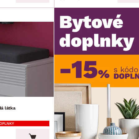
á látka
DOPLNKY