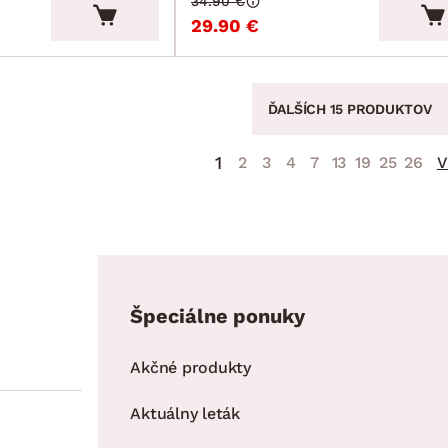
34.90 €
29.90 €
ĎALŠÍCH 15 PRODUKTOV
1
2
3
4
7
13
19
25
26
V
Špeciálne ponuky
Akčné produkty
Aktuálny leták