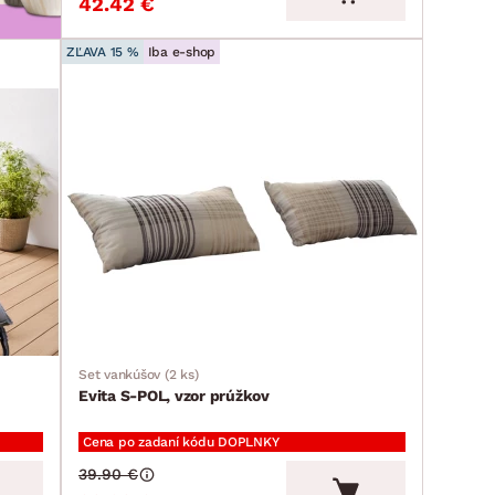
42.42 €
ZĽAVA 15 %
Iba e-shop
Set vankúšov (2 ks)
Evita S-POL, vzor prúžkov
Cena po zadaní kódu DOPLNKY
39.90 €