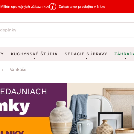
Milión spokojných zákazníkov
Zatvárame predajňu v Nitre
VY
KUCHYNSKÉ ŠTÚDIÁ
SEDACIE SÚPRAVY
ZÁHRAD
Vankúše
avy
DEKORÁCIE
Sedacie súpravy do U
UKLADANIE
čky
Obrazy
Vešiaky na kľ
avy
Rohové sedacie súpravy
Záhrad
Zrkadlá
Stojany na dá
tavy
Sedacie súpravy 3-2-1
Z
dlá
Hodiny
Stojany na no
avy
Sedacie súpravy na mieru
Vázy
Stojany na ob
vy
Zá
Zobrazit vše
Zobrazit vše
tavy
Z