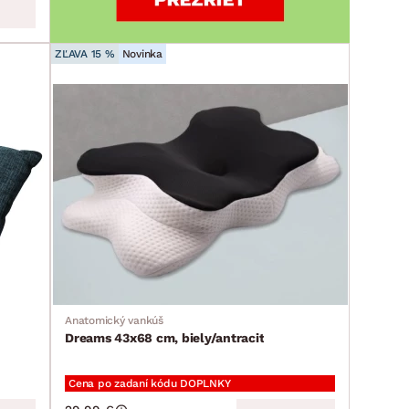
ZĽAVA 15 %
Novinka
Anatomický vankúš
Dreams 43x68 cm, biely/antracit
Cena po zadaní kódu DOPLNKY