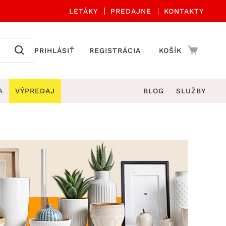
LETÁKY
PREDAJNE
KONTAKTY
PRIHLÁSIŤ
REGISTRÁCIA
KOŠÍK
A
VÝPREDAJ
BLOG
SLUŽBY
 A ORGANIZÁCIA
Záhradné sety
DROBNÉ BYTOVÉ DOPLNKY
úče
Kuchynské príslušenstvo
né stoličky a kreslá
ždniky
Kuchynské doplnky
áhradné lavice
viny
Kúpeľňové doplnky
Záhradné stoly
lečenie
Záhradné doplnky
hradné hojdačky
Zobrazit vše
áhradné lehátka