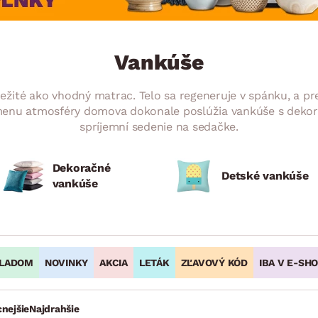
ENIE
DOMÁCE SPOTREBIČE
ZÁHRADNÉ 
avy
Zá
tavy
Z
Vankúše
avy
ežité ako vhodný matrac. Telo sa regeneruje v spánku, a pr
menu atmosféry domova dokonale poslúžia vankúše s dekor
spríjemní sedenie na sedačke.
Dekoračné
Detské vankúše
vankúše
LADOM
NOVINKY
AKCIA
LETÁK
ZĽAVOVÝ KÓD
IBA V E-SH
cnejšie
Najdrahšie