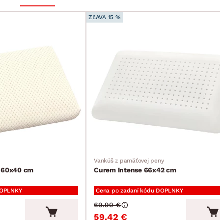
ZĽAVA 15 %
Vankúš z pamäťovej peny
o 60x40 cm
Curem Intense 66x42 cm
DOPLNKY
Cena po zadaní kódu DOPLNKY
69.90 €
59.42 €