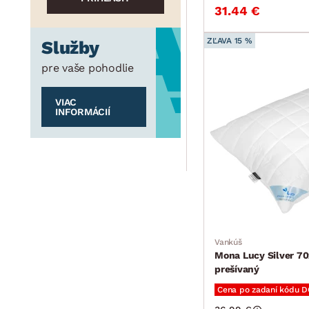
31.44 €
ZĽAVA 15 %
Služby
pre vaše pohodlie
VIAC
INFORMÁCIÍ
Vankúš
Mona Lucy Silver 70
prešívaný
Cena po zadaní kódu 