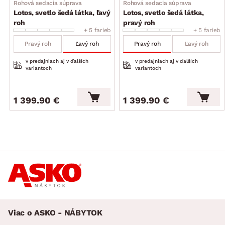
Rohová sedacia súprava
Rohová sedacia súprava
Lotos, svetlo šedá látka, ľavý
Lotos, svetlo šedá látka,
roh
pravý roh
+ 5 farieb
+ 5 farieb
Pravý roh
Ľavý roh
Pravý roh
Ľavý roh
v predajniach aj v ďalších
v predajniach aj v ďalších
variantoch
variantoch
1 399.90 €
1 399.90 €
Viac o ASKO - NÁBYTOK