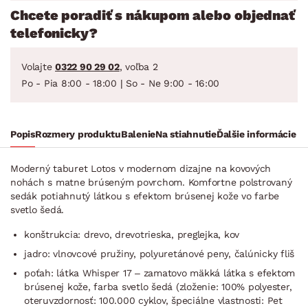
Chcete poradiť s nákupom alebo objednať
telefonicky?
Volajte
0322 90 29 02
, voľba 2
Po - Pia 8:00 - 18:00 | So - Ne 9:00 - 16:00
Popis
Rozmery produktu
Balenie
Na stiahnutie
Ďalšie informácie
Moderný taburet Lotos v modernom dizajne na kovových
nohách s matne brúseným povrchom. Komfortne polstrovaný
sedák potiahnutý látkou s efektom brúsenej kože vo farbe
svetlo šedá.
konštrukcia: drevo, drevotrieska, preglejka, kov
jadro: vlnovcové pružiny, polyuretánové peny, čalúnicky fliš
poťah: látka Whisper 17 – zamatovo mäkká látka s efektom
brúsenej kože, farba svetlo šedá (zloženie: 100% polyester,
oteruvzdornosť: 100.000 cyklov, špeciálne vlastnosti: Pet