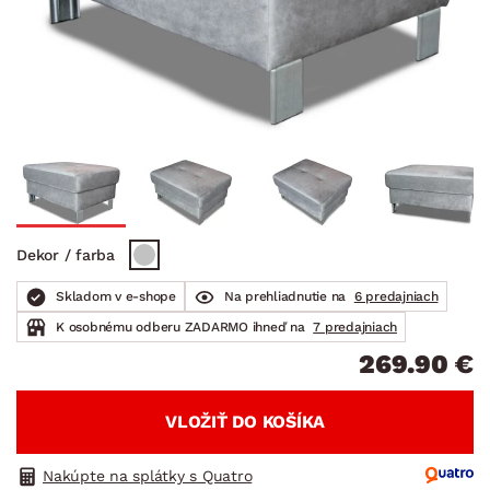
Dekor / farba
Skladom v e-shope
Na prehliadnutie na
6 predajniach
K osobnému odberu ZADARMO ihneď na
7 predajniach
269.90 €
VLOŽIŤ DO KOŠÍKA
Nakúpte na splátky s Quatro