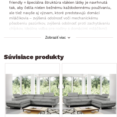
friendly = špeciálna štruktúra vlákien látky je navrhnutá
tak, aby čelila nielen bežnému každodennému používaniu,
ale tiež navyše aj výzvam, ktoré predstavujú domáci
miláčikovia – zvýšená odolnosť voči mechanickému
pôsobeniu pazúrikov, zvýšená odolnosť proti zachytávaniu
chĺpkov, ideálna voľba pre rodiny s domácimi miláčikmi)
prešitie poťahu sedadla
Zobraziť viac
obdĺžnikovy pôdorys
sedák: stredne mäkký
Súvisiace produkty
nohy: široký kovový profil, matne brúsený povrch, výška
11,5 cm
moderný design
dodávané v čiastočnom demonte