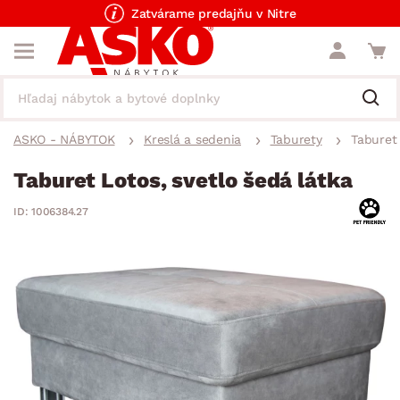
Zatvárame predajňu v Nitre
ASKO - NÁBYTOK
Kreslá a sedenia
Taburety
Taburet 
Taburet Lotos, svetlo šedá látka
ID: 1006384.27